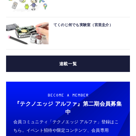
てくのじ何でも実験室（宮里圭介）
連載一覧
BECOME A MEMBER
『テクノエッジ アルファ』
第二期会員募集
中
会員コミュニティ「テクノエッジ アルファ」登録はこ
ちら。イベント招待や限定コンテンツ、会員専用