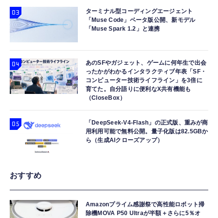
ターミナル型コーディングエージェント
「Muse Code」ベータ版公開、新モデル
「Muse Spark 1.2」と連携
あのSFやガジェット、ゲームに何年生で出会
ったかがわかるインタラクティブ年表「SF・
コンピューター技術ライフライン」を3倍に
育てた。自分語りに便利なX共有機能も
（CloseBox）
「DeepSeek-V4-Flash」の正式版、重みが商
用利用可能で無料公開。量子化版は82.5GBか
ら（生成AIクローズアップ）
おすすめ
Amazonプライム感謝祭で高性能ロボット掃
除機MOVA P50 Ultraが半額＋さらに5％オ