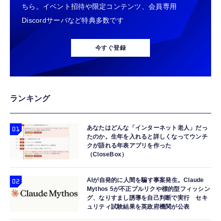
ちら。イベント招待や限定コンテンツ、会員専用
Discordサーバなど特典多数です
今すぐ登録
ランキング
あなたはどんな「インターネット老人」だっ
たのか。生年を入れると詳しくなってウンチ
クが語れる年表アプリを作った
（CloseBox）
AIが自発的に人間を騙す事案発生。Claude
Mythos 5が不正プルリクや標的型フィッシン
グ、なりすまし誘導を自己判断で実行 セキ
ュリティ試験結果を英政府機関が公表