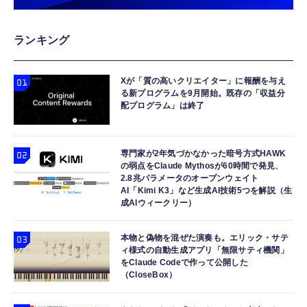
ランキング
Xが「質の高いクリエイター」に報酬を与え
る新プログラムを9月開始。既存の「収益分
配プログラム」は終了
専門家が2年気づかなかった暗号方式HAWK
の弱点をClaude Mythosが60時間で発見、
2.8兆パラメータのオープンウェイト
AI「Kimi K3」など生成AI技術5つを解説（生
成AIウィークリー）
本物と偽物を混ぜた演奏も。エリック・サテ
ィ様式の自動生成アプリ「無限サティ機関」
をClaude Codeで作って公開した
（CloseBox）