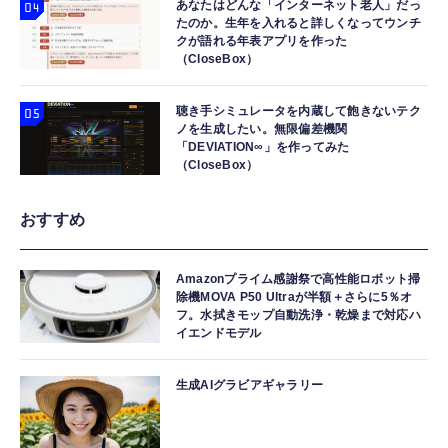
あなたはどんな「インターネット老人」だっ
たのか。生年を入れると詳しくなってウンチ
クが語れる年表アプリを作った
（CloseBox）
聴き手シミュレータを内蔵して飽きないテク
ノを生成したい。無限偏差機関
「DEVIATION∞」を作ってみた
（CloseBox）
おすすめ
Amazonプライム感謝祭で高性能ロボット掃
除機MOVA P50 Ultraが半額＋さらに5％オ
フ。水拭きモップ自動洗浄・乾燥まで対応ハ
イエンドモデル
生成AIグラビアギャラリー