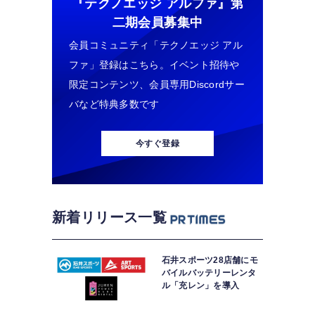
『テクノエッジ アルファ』
第
二期会員募集中
会員コミュニティ「テクノエッジ アル
ファ」登録はこちら。イベント招待や
限定コンテンツ、会員専用Discordサー
バなど特典多数です
今すぐ登録
新着リリース一覧
石井スポーツ28店舗にモ
バイルバッテリーレンタ
ル「充レン」を導入