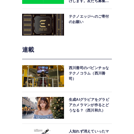
けします。友だち募集
中。
テクノエッジへのご寄付
のお願い
連載
西川善司のバビンチョな
テクノコラム（西川善
司）
生成AIグラビアをグラビ
アカメラマンが作るとど
うなる？（西川和久）
人知れず消えていったマ