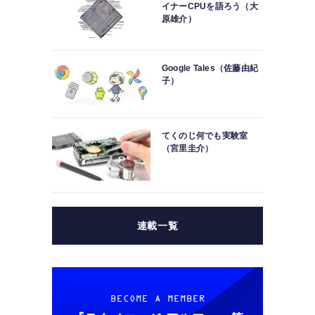
イナーCPUを語ろう（大
原雄介）
Google Tales（佐藤由紀
子）
てくのじ何でも実験室
（宮里圭介）
連載一覧
BECOME A MEMBER