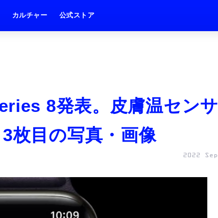
ム
カルチャー
公式ストア
 Series 8発表。皮膚温セン
 3枚目の写真・画像
2022 Sep