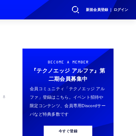
新規会員登録 ｜ ログイン
サ
BECOME A MEMBER
『テクノエッジ アルファ』
第
二期会員募集中
会員コミュニティ「テクノエッジ アル
ファ」登録はこちら。イベント招待や
 8
限定コンテンツ、会員専用Discordサー
バなど特典多数です
今すぐ登録