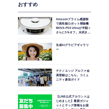
おすすめ
Amazonプライム感謝祭
で高性能ロボット掃除機
MOVA P50 Ultraが半額＋
さらに5％オフ。水拭きモ
ップ自動洗浄・乾燥まで
対応ハイエンドモデル
生成AIグラビアギャラリ
ー
テクノエッジ アルファ会
員登録はこちら。コミュ
ニティ参加ガイド
【LINE公式アカウントは
じめました】最新ガジェ
ットとテック情報をお届