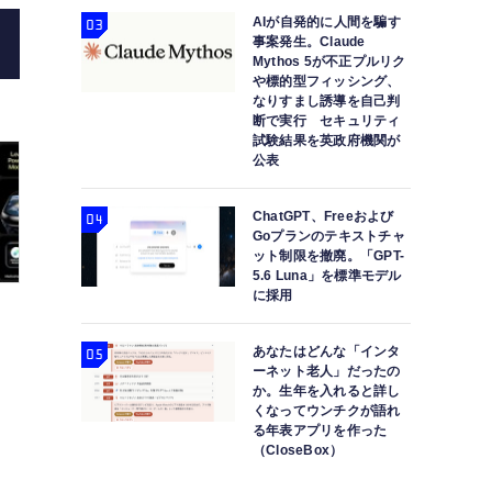
AIが自発的に人間を騙す
事案発生。Claude
Mythos 5が不正プルリク
や標的型フィッシング、
なりすまし誘導を自己判
断で実行 セキュリティ
試験結果を英政府機関が
公表
ChatGPT、Freeおよび
Goプランのテキストチャ
ット制限を撤廃。「GPT-
5.6 Luna」を標準モデル
に採用
あなたはどんな「インタ
ーネット老人」だったの
か。生年を入れると詳し
くなってウンチクが語れ
る年表アプリを作った
（CloseBox）