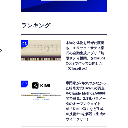
ランキング
本物と偽物を混ぜた演奏
も。エリック・サティ様
式の自動生成アプリ「無
限サティ機関」をClaude
Codeで作って公開した
（CloseBox）
専門家が2年気づかなかっ
た暗号方式HAWKの弱点
をClaude Mythosが60時
間で発見、2.8兆パラメー
タのオープンウェイト
AI「Kimi K3」など生成
速報：Apple Watch Series
AI技術5つを解説（生成AI
ウィークリー）