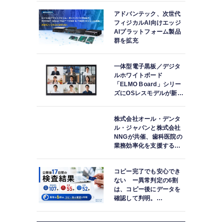
アドバンテック、次世代
フィジカルAI向けエッジ
AIプラットフォーム製品
群を拡充
一体型電子黒板／デジタ
ルホワイトボード
「ELMO Board」シリー
ズにOSレスモデルが新登
場
株式会社オール・デンタ
ル・ジャパンと株式会社
NNGが共催、歯科医院の
業務効率化を支援する院
内一括管理システム
「PLUM CONNECT」を
コピー完了でも安心でき
紹介
ない ー異常判定の6割
は、コピー後にデータを
確認して判明。
「DATA119 Media
Test」利用者が任意提供