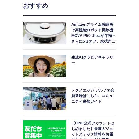
おすすめ
Amazonプライム感謝祭
で高性能ロボット掃除機
MOVA P50 Ultraが半額＋
さらに5％オフ。水拭きモ
ップ自動洗浄・乾燥まで
対応ハイエンドモデル
生成AIグラビアギャラリ
ー
テクノエッジ アルファ会
員登録はこちら。コミュ
ニティ参加ガイド
【LINE公式アカウントは
じめました】最新ガジェ
ットとテック情報をお届