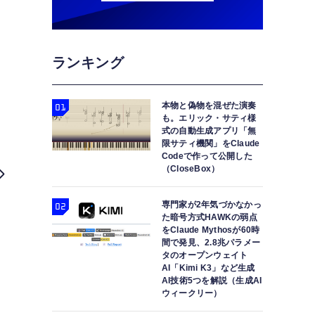
ランキング
本物と偽物を混ぜた演奏
も。エリック・サティ様
式の自動生成アプリ「無
限サティ機関」をClaude
Codeで作って公開した
（CloseBox）
専門家が2年気づかなかっ
た暗号方式HAWKの弱点
をClaude Mythosが60時
間で発見、2.8兆パラメー
タのオープンウェイト
AI「Kimi K3」など生成
速報：Apple Watch Series
AI技術5つを解説（生成AI
ウィークリー）