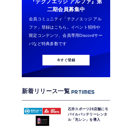
『テクノエッジ アルファ』
第
二期会員募集中
会員コミュニティ「テクノエッジ アル
ファ」登録はこちら。イベント招待や
限定コンテンツ、会員専用Discordサー
バなど特典多数です
今すぐ登録
新着リリース一覧
石井スポーツ28店舗にモ
バイルバッテリーレンタ
ル「充レン」を導入