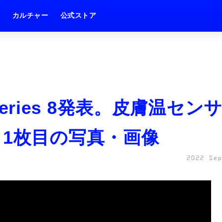
ム
カルチャー
公式ストア
 Series 8発表。皮膚温セン
 1枚目の写真・画像
2022 Sep