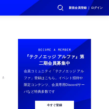
新規会員登録 ｜ ログイン
サ
BECOME A MEMBER
『テクノエッジ アルファ』
第
二期会員募集中
会員コミュニティ「テクノエッジ アル
ファ」登録はこちら。イベント招待や
 8
限定コンテンツ、会員専用Discordサー
バなど特典多数です
今すぐ登録