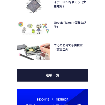
イナーCPUを語ろう（大
原雄介）
Google Tales（佐藤由紀
子）
てくのじ何でも実験室
（宮里圭介）
連載一覧
BECOME A MEMBER