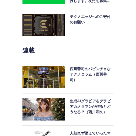
けします。友だち募集
中。
テクノエッジへのご寄付
のお願い
連載
西川善司のバビンチョな
テクノコラム（西川善
司）
生成AIグラビアをグラビ
アカメラマンが作るとど
うなる？（西川和久）
人知れず消えていったマ