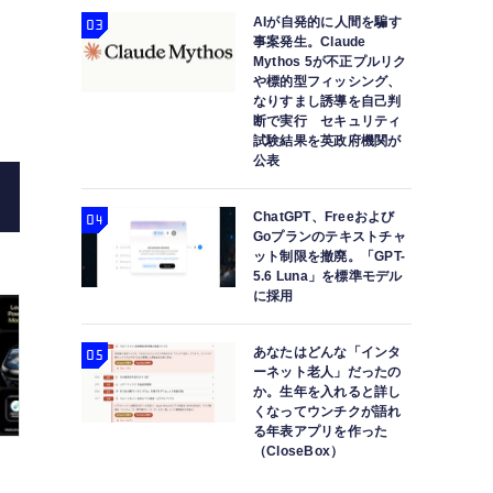
AIが自発的に人間を騙す
事案発生。Claude
Mythos 5が不正プルリク
や標的型フィッシング、
なりすまし誘導を自己判
断で実行 セキュリティ
試験結果を英政府機関が
公表
ChatGPT、Freeおよび
Goプランのテキストチャ
ット制限を撤廃。「GPT-
5.6 Luna」を標準モデル
に採用
あなたはどんな「インタ
ーネット老人」だったの
か。生年を入れると詳し
くなってウンチクが語れ
る年表アプリを作った
（CloseBox）