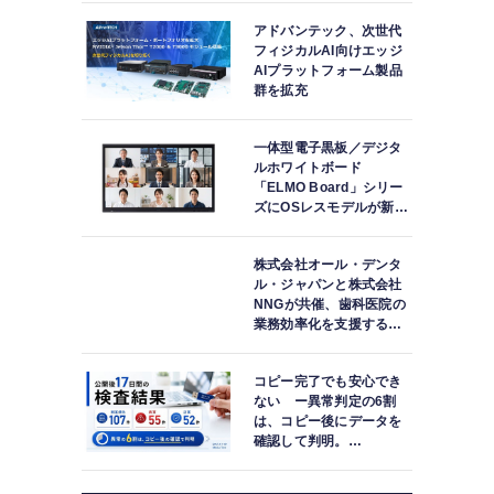
アドバンテック、次世代
フィジカルAI向けエッジ
AIプラットフォーム製品
群を拡充
一体型電子黒板／デジタ
ルホワイトボード
「ELMO Board」シリー
ズにOSレスモデルが新登
場
株式会社オール・デンタ
ル・ジャパンと株式会社
NNGが共催、歯科医院の
業務効率化を支援する院
内一括管理システム
「PLUM CONNECT」を
コピー完了でも安心でき
紹介
ない ー異常判定の6割
は、コピー後にデータを
確認して判明。
「DATA119 Media
Test」利用者が任意提供