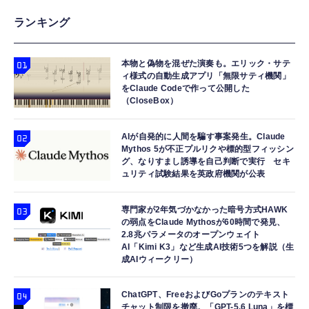
ランキング
本物と偽物を混ぜた演奏も。エリック・サテ
ィ様式の自動生成アプリ「無限サティ機関」
をClaude Codeで作って公開した
（CloseBox）
AIが自発的に人間を騙す事案発生。Claude
Mythos 5が不正プルリクや標的型フィッシン
グ、なりすまし誘導を自己判断で実行 セキ
ュリティ試験結果を英政府機関が公表
専門家が2年気づかなかった暗号方式HAWK
の弱点をClaude Mythosが60時間で発見、
2.8兆パラメータのオープンウェイト
AI「Kimi K3」など生成AI技術5つを解説（生
成AIウィークリー）
ChatGPT、FreeおよびGoプランのテキスト
チャット制限を撤廃。「GPT-5.6 Luna」を標