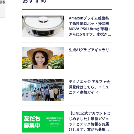
おすすめ
Amazonプライム感謝祭
で高性能ロボット掃除機
MOVA P50 Ultraが半額＋
さらに5％オフ。水拭きモ
ップ自動洗浄・乾燥まで
対応ハイエンドモデル
生成AIグラビアギャラリ
ー
テクノエッジ アルファ会
員登録はこちら。コミュ
ニティ参加ガイド
【LINE公式アカウントは
じめました】最新ガジェ
ットとテック情報をお届
けします。友だち募集