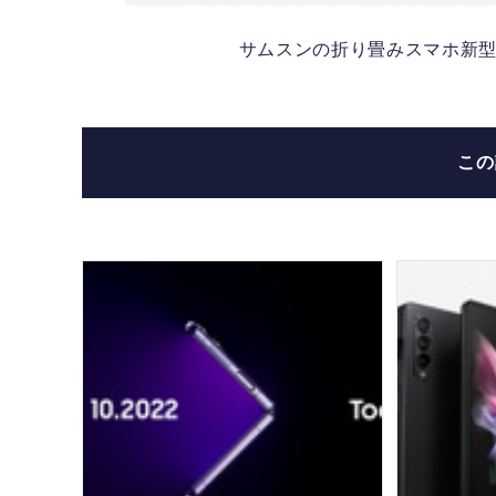
サムスンの折り畳みスマホ新型は
こ