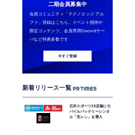
二期会員募集中
会員コミュニティ「テクノエッジ アル
ファ」登録はこちら。イベント招待や
限定コンテンツ、会員専用Discordサー
バなど特典多数です
今すぐ登録
新着リリース一覧
石井スポーツ28店舗にモ
バイルバッテリーレンタ
ル「充レン」を導入