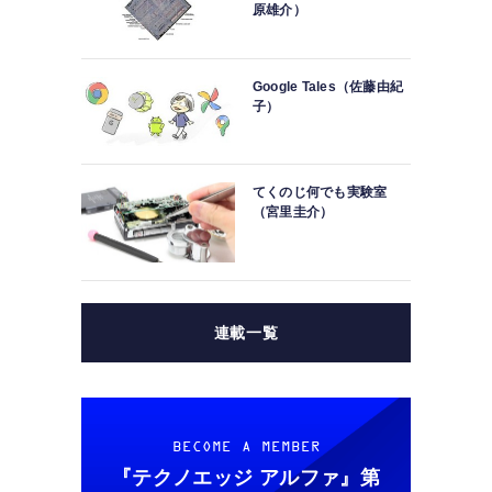
原雄介）
Google Tales（佐藤由紀
子）
てくのじ何でも実験室
（宮里圭介）
連載一覧
BECOME A MEMBER
『テクノエッジ アルファ』
第