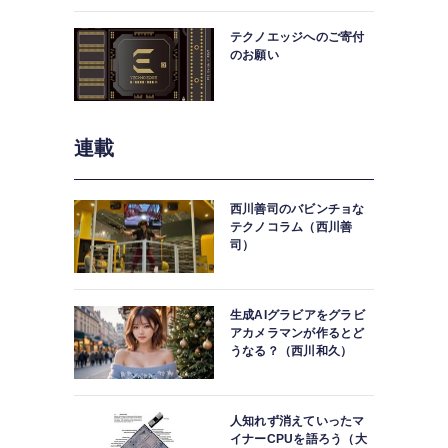
中。
テクノエッジへのご寄付
のお願い
連載
西川善司のバビンチョな
テクノコラム（西川善
司）
生成AIグラビアをグラビ
アカメラマンが作るとど
うなる？（西川和久）
人知れず消えていったマ
イナーCPUを語ろう（大