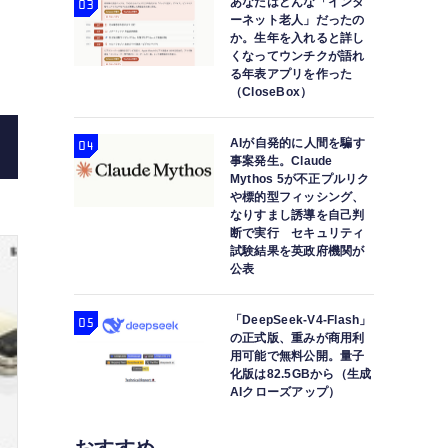
あなたはどんな「インタ
ーネット老人」だったの
か。生年を入れると詳し
くなってウンチクが語れ
る年表アプリを作った
（CloseBox）
AIが自発的に人間を騙す
事案発生。Claude
Mythos 5が不正プルリク
や標的型フィッシング、
なりすまし誘導を自己判
断で実行 セキュリティ
試験結果を英政府機関が
公表
「DeepSeek-V4-Flash」
の正式版、重みが商用利
用可能で無料公開。量子
化版は82.5GBから（生成
AIクローズアップ）