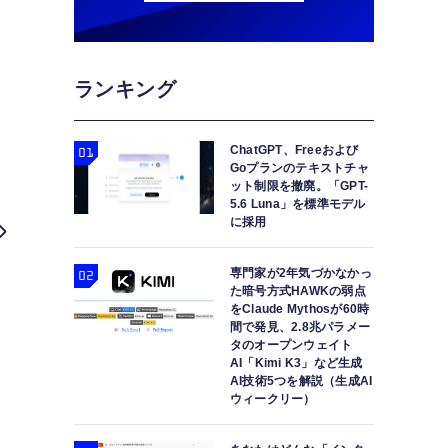
ランキング
ChatGPT、Freeおよび
Goプランのテキストチャ
ット制限を撤廃。「GPT-
5.6 Luna」を標準モデル
サムスンの折り畳みスマホ新型は8月10
に採用
専門家が2年気づかなかっ
た暗号方式HAWKの弱点
をClaude Mythosが60時
間で発見、2.8兆パラメー
タのオープンウェイト
AI「Kimi K3」など生成
AI技術5つを解説（生成AI
ウィークリー）