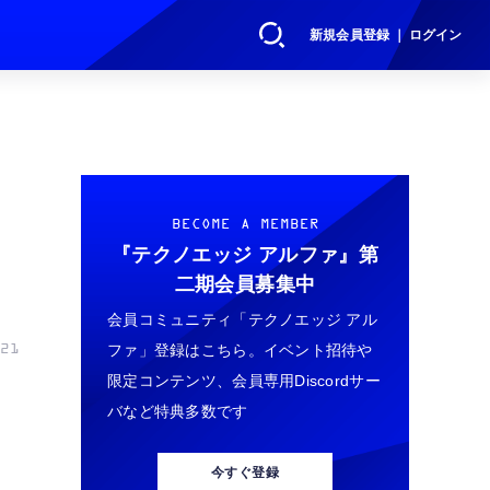
新規会員登録 ｜ ログイン
BECOME A MEMBER
『テクノエッジ アルファ』
第
二期会員募集中
会員コミュニティ「テクノエッジ アル
ファ」登録はこちら。イベント招待や
21
限定コンテンツ、会員専用Discordサー
バなど特典多数です
今すぐ登録