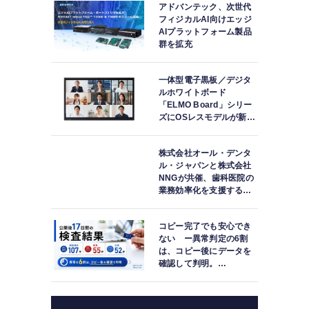
アドバンテック、次世代
フィジカルAI向けエッジ
AIプラットフォーム製品
群を拡充
一体型電子黒板／デジタ
ルホワイトボード
「ELMO Board」シリー
ズにOSレスモデルが新登
場
株式会社オール・デンタ
ル・ジャパンと株式会社
NNGが共催、歯科医院の
業務効率化を支援する院
内一括管理システム
「PLUM CONNECT」を
コピー完了でも安心でき
紹介
ない ー異常判定の6割
は、コピー後にデータを
確認して判明。
「DATA119 Media
Test」利用者が任意提供
した判定済み107件を初