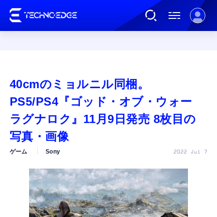
連載
40cmのミョルニル同梱。
AI
PS5/PS4『ゴッド・オブ・ウォー
ラグナロク』11月9日発売 8枚目の
ガジェット
写真・画像
ゲーム
Sony
2022 Jul 7
ゲーム
カルチャー
公式ストア