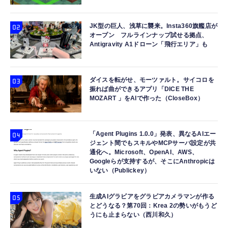
JK型の巨人、浅草に襲来。Insta360旗艦店が
オープン フルラインナップ試せる拠点、
Antigravity A1ドローン「飛行エリア」も
ダイスを転がせ、モーツァルト。サイコロを
振れば曲ができるアプリ「DICE THE
MOZART 」をAIで作った（CloseBox）
「Agent Plugins 1.0.0」発表、異なるAIエー
ジェント間でもスキルやMCPサーバ設定が共
通化へ。Microsoft、OpenAI、AWS、
Googleらが支持するが、そこにAnthropicは
いない（Publickey）
生成AIグラビアをグラビアカメラマンが作る
とどうなる？第70回：Krea 2の勢いがもうど
うにも止まらない（西川和久）