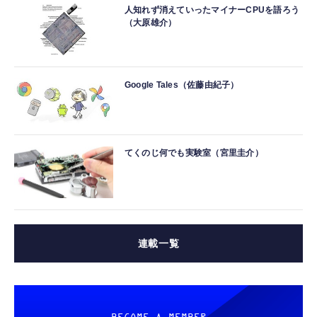
人知れず消えていったマイナーCPUを語ろう
（大原雄介）
Google Tales（佐藤由紀子）
てくのじ何でも実験室（宮里圭介）
連載一覧