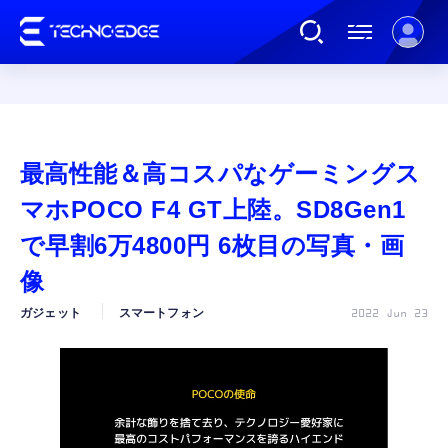
連載
最高性能＆高コスパなゲーミングス
AI
マホPOCO F4 GT上陸。SD8Gen1
で早割6万4800円 6枚目の写真・画
ガジェット
像
ガジェット
スマートフォン
2022 Jun 23
ゲーム
カルチャー
公式ストア