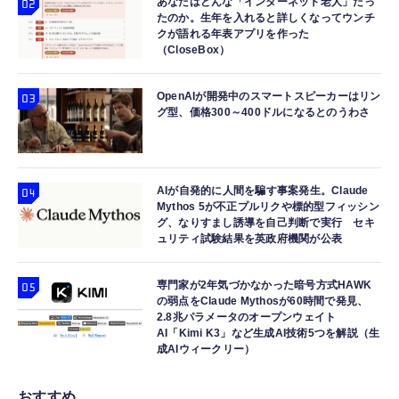
あなたはどんな「インターネット老人」だっ
たのか。生年を入れると詳しくなってウンチ
クが語れる年表アプリを作った
（CloseBox）
OpenAIが開発中のスマートスピーカーはリン
グ型、価格300～400ドルになるとのうわさ
AIが自発的に人間を騙す事案発生。Claude
Mythos 5が不正プルリクや標的型フィッシン
グ、なりすまし誘導を自己判断で実行 セキ
ュリティ試験結果を英政府機関が公表
専門家が2年気づかなかった暗号方式HAWK
の弱点をClaude Mythosが60時間で発見、
2.8兆パラメータのオープンウェイト
AI「Kimi K3」など生成AI技術5つを解説（生
成AIウィークリー）
おすすめ