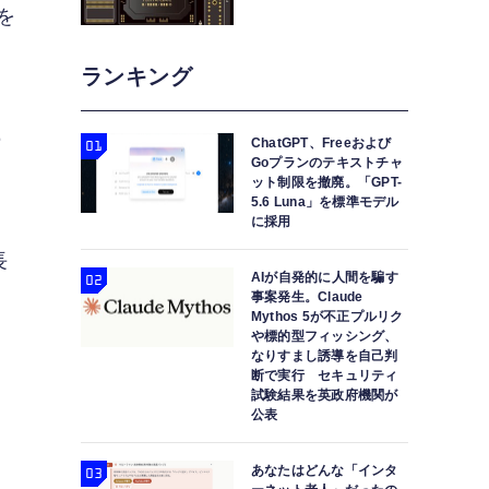
を
ランキング
の
ChatGPT、Freeおよび
Goプランのテキストチャ
ット制限を撤廃。「GPT-
5.6 Luna」を標準モデル
に採用
長
AIが自発的に人間を騙す
事案発生。Claude
Mythos 5が不正プルリク
や標的型フィッシング、
なりすまし誘導を自己判
断で実行 セキュリティ
試験結果を英政府機関が
公表
ス
、
あなたはどんな「インタ