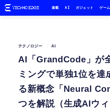
連載
AI
ガジェット
ゲー
テクノロジー
AI
AI「GrandCode
ミングで単独1位を達成
る新概念「Neural Co
つを解説（生成AIウ