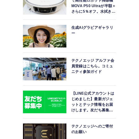
で高性能ロボット掃除機
MOVA P50 Ultraが半額＋
さらに5％オフ。水拭きモ
ップ自動洗浄・乾燥まで
対応ハイエンドモデル
生成AIグラビアギャラリ
」
ー
テクノエッジ アルファ会
員登録はこちら。コミュ
ニティ参加ガイド
【LINE公式アカウントは
じめました】最新ガジェ
ットとテック情報をお届
けします。友だち募集
中。
テクノエッジへのご寄付
のお願い