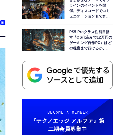
さまざまなテーマでオフ
ラインのイベントを開
催。ディスコードでコミ
ュニケーションもできま
す
PS5 Proクラス性能目指
す『OS代込みで12万円の
ゲーミング自作PC』はど
の程度まで行けるか。
【AI時代の自作PCワーク
ショップ】
BECOME A MEMBER
『テクノエッジ アルファ』
第
二期会員募集中