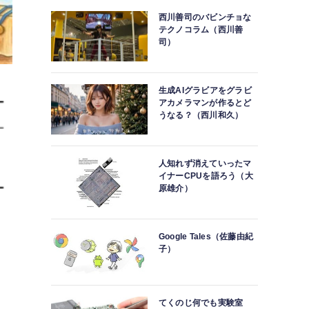
西川善司のバビンチョな
テクノコラム（西川善
司）
生成AIグラビアをグラビ
アカメラマンが作るとど
うなる？（西川和久）
人知れず消えていったマ
イナーCPUを語ろう（大
原雄介）
Google Tales（佐藤由紀
子）
てくのじ何でも実験室