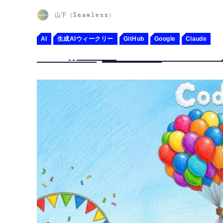
山下（Seamless）
AI
生成AIウィークリー
GitHub
Google
Claude