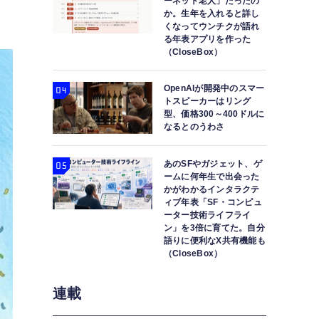
ーネット老人」だったの
か。生年を入れると詳し
くなってウンチクが語れ
る年表アプリを作った
（CloseBox）
OpenAIが開発中のスマー
トスピーカーはリング
型、価格300～400ドルに
なるとのうわさ
あのSFやガジェット、ゲ
ームに何年生で出会った
かがわかるインタラクテ
ィブ年表「SF・コンピュ
ーター技術ライフライ
ン」を3倍に育てた。自分
語りに便利なX共有機能も
（CloseBox）
連載