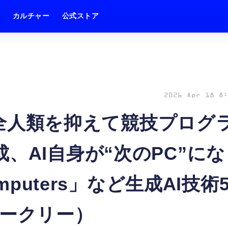
ム
カルチャー
公式ストア
2026 Apr 18 8:
」が全人類を抑えて競技プログ
、AI自身が“次のPC”にな
mputers」など生成AI技術
ィークリー）