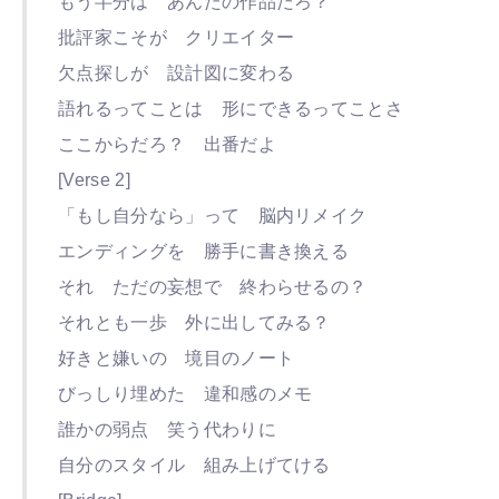
もう半分は あんたの作品だろ？
批評家こそが クリエイター
欠点探しが 設計図に変わる
語れるってことは 形にできるってことさ
ここからだろ？ 出番だよ
[Verse 2]
「もし自分なら」って 脳内リメイク
エンディングを 勝手に書き換える
それ ただの妄想で 終わらせるの？
それとも一歩 外に出してみる？
好きと嫌いの 境目のノート
びっしり埋めた 違和感のメモ
誰かの弱点 笑う代わりに
自分のスタイル 組み上げてける