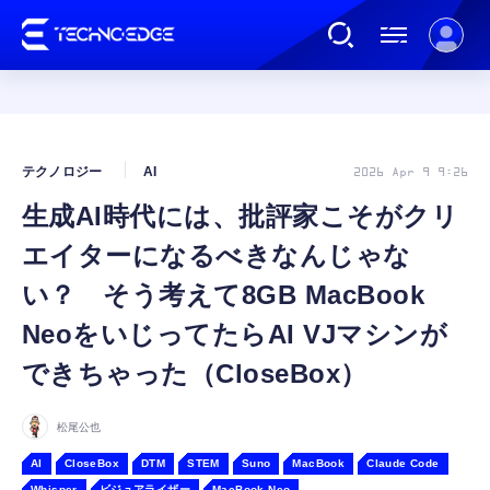
連載
テクノロジー
AI
2026 Apr 9 9:26
生成AI時代には、批評家こそがクリ
AI
エイターになるべきなんじゃな
ガジェット
い？ そう考えて8GB MacBook
NeoをいじってたらAI VJマシンが
ゲーム
できちゃった（CloseBox）
カルチャー
松尾公也
AI
CloseBox
DTM
STEM
Suno
MacBook
Claude Code
公式ストア
Whisper
ビジュアライザー
MacBook Neo