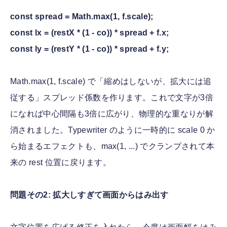
const spread = Math.max(1, f.scale);
const lx = (restX * (1 - co)) * spread + f.x;
const ly = (restY * (1 - co)) * spread + f.y;
Math.max(1, f.scale) で「縮めはしないが、拡大には追
従する」スプレッド係数を作ります。これで文字が3倍
になれば中心間隔も3倍に広がり、物理的な重なりが解
消されました。Typewriter のように一時的に scale 0 か
ら始まるエフェクトも、max(1, ...) でクランプされて本
来の rest 位置に戻ります。
問題その2: 拡大しすぎて画面からはみ出す