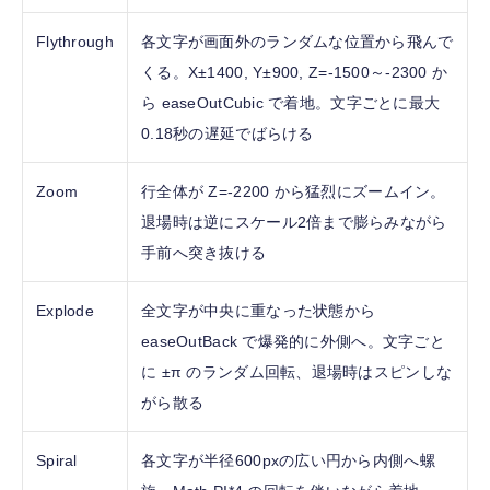
Flythrough
各文字が画面外のランダムな位置から飛んで
くる。X±1400, Y±900, Z=-1500～-2300 か
ら easeOutCubic で着地。文字ごとに最大
0.18秒の遅延でばらける
Zoom
行全体が Z=-2200 から猛烈にズームイン。
退場時は逆にスケール2倍まで膨らみながら
手前へ突き抜ける
Explode
全文字が中央に重なった状態から
easeOutBack で爆発的に外側へ。文字ごと
に ±π のランダム回転、退場時はスピンしな
がら散る
Spiral
各文字が半径600pxの広い円から内側へ螺