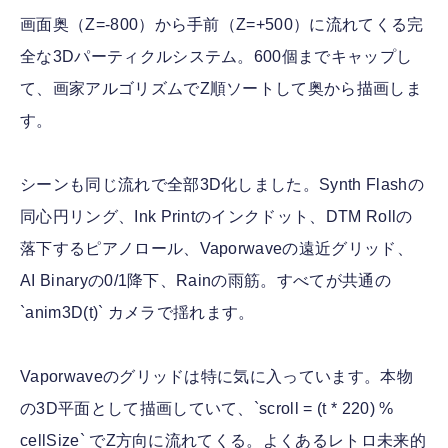
画面奥（Z=-800）から手前（Z=+500）に流れてくる完
全な3Dパーティクルシステム。600個までキャップし
て、画家アルゴリズムでZ順ソートして奥から描画しま
す。
シーンも同じ流れで全部3D化しました。Synth Flashの
同心円リング、Ink Printのインクドット、DTM Rollの
落下するピアノロール、Vaporwaveの遠近グリッド、
AI Binaryの0/1降下、Rainの雨筋。すべてが共通の
`anim3D(t)` カメラで揺れます。
Vaporwaveのグリッドは特に気に入っています。本物
の3D平面として描画していて、`scroll = (t * 220) %
cellSize` でZ方向に流れてくる。よくあるレトロ未来的