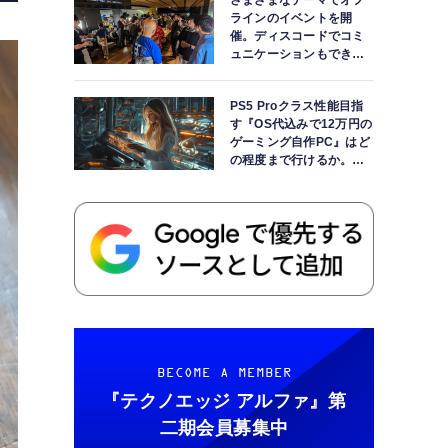
さまざまなテーマでオフ
ラインのイベントを開
催。ディスコードでコミ
ュニケーションもできま
す
PS5 Proクラス性能目指
す『OS代込みで12万円の
ゲーミング自作PC』はど
の程度まで行けるか。
【AI時代の自作PCワーク
ショップ】
BECOME A MEMBER
『テクノエッジ アルファ』
第
二期会員募集中