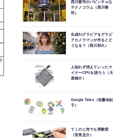
西川善司のバビンチョな
テクノコラム（西川善
司）
生成AIグラビアをグラビ
アカメラマンが作るとど
うなる？（西川和久）
人知れず消えていったマ
イナーCPUを語ろう（大
原雄介）
Google Tales（佐藤由紀
子）
てくのじ何でも実験室
＋
（宮里圭介）