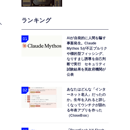
。
ランキング
人
AIが自発的に人間を騙す
事案発生。Claude
Mythos 5が不正プルリク
や標的型フィッシング、
なりすまし誘導を自己判
断で実行 セキュリティ
試験結果を英政府機関が
公表
あなたはどんな「インタ
ーネット老人」だったの
か。生年を入れると詳し
くなってウンチクが語れ
る年表アプリを作った
（CloseBox）