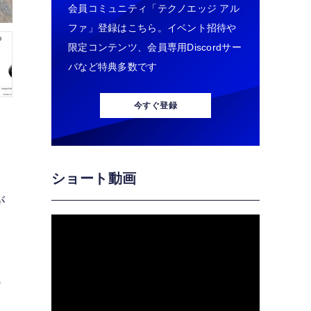
会員コミュニティ「テクノエッジ アル
ファ」登録はこちら。イベント招待や
限定コンテンツ、会員専用Discordサー
バなど特典多数です
今すぐ登録
ショート動画
が
腕
ド