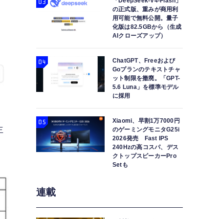
「DeepSeek-V4-Flash」
の正式版、重みが商用利
用可能で無料公開。量子
化版は82.5GBから（生成
AIクローズアップ）
ChatGPT、Freeおよび
Goプランのテキストチャ
ット制限を撤廃。「GPT-
5.6 Luna」を標準モデル
に採用
Xiaomi、早割1万7000円
主
のゲーミングモニタG25i
2026発売 Fast IPS
240Hzの高コスパ、デス
クトップスピーカーPro
Setも
連載