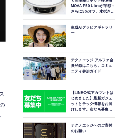
で高性能ロボット掃除機
MOVA P50 Ultraが半額＋
さらに5％オフ。水拭きモ
ップ自動洗浄・乾燥まで
対応ハイエンドモデル
生成AIグラビアギャラリ
ー
テクノエッジ アルファ会
員登録はこちら。コミュ
ニティ参加ガイド
【LINE公式アカウントは
ス
じめました】最新ガジェ
ットとテック情報をお届
円の
けします。友だち募集
中。
い
テクノエッジへのご寄付
のお願い