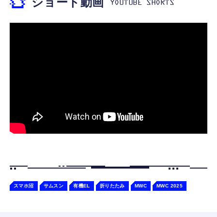
ショート動画
Pixel Type C機種対応
エレコム 充電器 40W 2ポート Type-C USB
【整備済み品】Surface Go3 ノートパソコン
ANDERY スマホホルダー 車 【真空ゲル吸盤
PD対応 PPS対応 GaN II採用 折りたたみ式プ
純正キーボード付き／10型マルチタッチ／
安定性 車載ホルダー ドライバー推奨
ラグ ホワイト EC-AC10640WH
Pentium Gold プロセッサ／メモリ 8GB／
￥1,998
SSD 128GB／Windows11 Office／WiFi-6
￥1,790
￥38,520
Bluetooth5.0／USB-C／1080p顔認証カメラ
スマホ沼
サムスン
有機EL
折りたたみ
MWC
MWC 2025