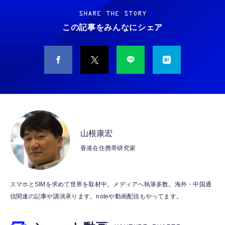
なるmineoエントリーパッケージ
本】タイプc ケーブル PD対応 60W急速充
LIEFBOOK U9311X/F 13.3型 第11世代 Core
docomo/au/SoftBankの3回線が選べる格安
電】データ転送 断線防止 高耐久ナイロン
i5-1145G7/Windows11 Pro/MS Office 2021搭
SHARE THE STORY
SIMカード【Amazon.co.jp限定】
iPhone 17/iPhone 16 /iPhone 15 /
載/Webカメラ/Wifi・Bluetooth・HDMI・
この記事をみんなにシェア
￥100
￥749
￥38,148
MacBook、iPad Pro/Air、Galaxy、Sony、
Type-C/360度回転対応/有線静音マウス付
Pixel Type C機種対応
属/180日保証(タッチスクリーン/メモリ
【DL版】【初期費用3,300円が無料 ※1契約者
ネックストラップ 携帯扇風機 首掛けストラッ
8GB,SSD256GB)
【整備済み品】中古 ノートパソコン 富士通
2回線/年に限り】IIJmioえらべるSIMカード
プ ハンディファン ストラップ 吊下げひも 首
A5511/ 15.6型/ 第11世代 Core i3-1125G4//
エントリーパッケージ 月額利用(音声
掛け 長さ調節可能 (ホワイト 螺旋状)
Win11 Pro/MS Office 2021 Pro 付属/Webカ
SIM/SMS)[ドコモ・au回線]・(データ/eSIM/
メラ/DVD/豊富な接続端子 (HDMI, VGA, USB
￥290
￥999
￥42,398
プリペイド)[ドコモ回線]IM-B327
3.0)/ 有線静音マウス付属/ 180日保証（メモリ
16GB,SSD512GB）
エレコム 充電器 Type-C USB-C 20W USB PD
エレコム 充電器 40W 2ポート Type-C USB
DELL ノートパソコン Office搭载 Latitude
対応 ケーブル一体型 1.5m PSE認証品 GaN採
PD対応 PPS対応 GaN II採用 折りたたみ式プ
5320,13.3インチ 軽量 パソコン 8GB SSD
山根康宏
用 折りたたみ式プラグ しろちゃん 【
ラグ ホワイト EC-AC10640WH
256GB Core i5-1145G7, デル laptop
香港在住携帯研究家
iPhone16 15 等対応】 EC-AC6920WF
windows 11,中古 ノートPC 日本語キーボー
￥1,058
￥1,790
￥46,800
ド付き (整備済み品)
USB Type Cケーブル【1m+1m+2m+2m/4
エレコム 65W 充電器 Type-C コンセント 急
【整備済み品】バイオノートパソコン
スマホとSIMを求めて世界を取材中。メディアへ執筆多数。海外・中国通
本】タイプc ケーブル PD対応 60W急速充
速 PD対応 スイング式プラグ採用 PSE技術基
VJPJ21第11世代Core i5-1135G7 12.5型 約
信関連の記事や講演承ります。noteや動画配信もやってます。
電】データ転送 断線防止 高耐久ナイロン
準適合 ブラック EC-AC12465BK
887g超軽量ノートPC
iPhone 17/iPhone 16 /iPhone 15 /
￥749
￥2,190
￥55,980
MacBook、iPad Pro/Air、Galaxy、Sony、