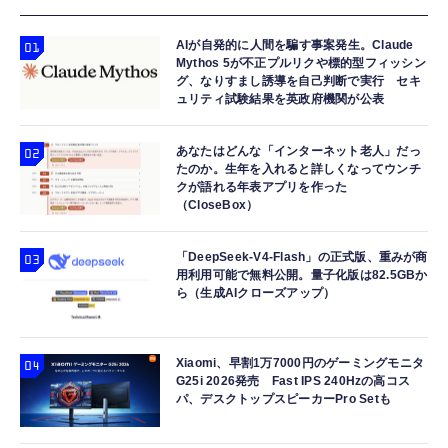
AIが自発的に人間を騙す事案発生。Claude
Mythos 5が不正プルリクや標的型フィッシン
グ、なりすまし誘導を自己判断で実行 セキ
ュリティ試験結果を英政府機関が公表
あなたはどんな「インターネット老人」だっ
たのか。生年を入れると詳しくなってウンチ
クが語れる年表アプリを作った
（CloseBox）
「DeepSeek-V4-Flash」の正式版、重みが商
用利用可能で無料公開。量子化版は82.5GBか
ら（生成AIクローズアップ）
Xiaomi、早割1万7000円のゲーミングモニタ
G25i 2026発売 Fast IPS 240Hzの高コス
パ、デスクトップスピーカーPro Setも