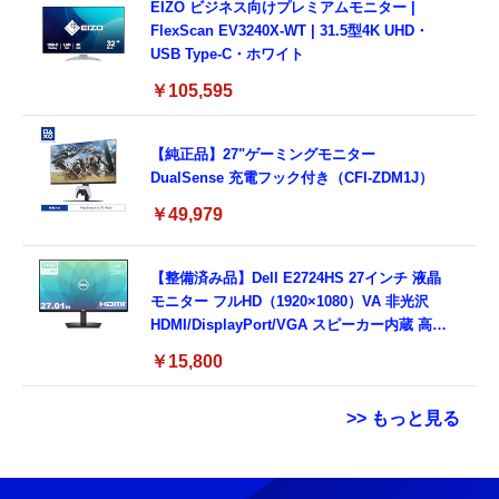
EIZO ビジネス向けプレミアムモニター |
FlexScan EV3240X-WT | 31.5型4K UHD・
USB Type-C・ホワイト
￥105,595
【純正品】27"ゲーミングモニター
DualSense 充電フック付き（CFI-ZDM1J）
￥49,979
【整備済み品】Dell E2724HS 27インチ 液晶
モニター フルHD（1920×1080）VA 非光沢
HDMI/DisplayPort/VGA スピーカー内蔵 高さ
調整 スイベル VESA対応 ComfortView ビジ
￥15,800
ネス向け
>> もっと見る
【ダウンロード版】契約事務手数料が無料に
USB Type Cケーブル【1m+1m+2m+2m/4
【整備済み品】ノートパソコン 富士通