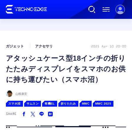
連載
ガジェット
アクセサリ
2025 Apr 10 20:00
アタッシュケース型18インチの折り
AI
たたみディスプレイをスマホのお供
ガジェット
に持ち運びたい（スマホ沼）
ゲーム
山根康宏
スマホ沼
サムスン
有機EL
折りたたみ
MWC
MWC 2025
カルチャー
SHARE
公式ストア