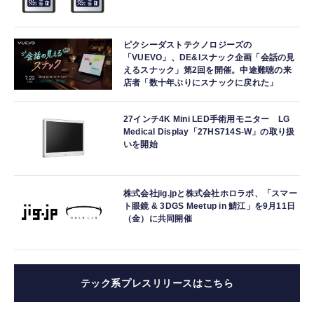
ピクシーダストテクノロジーズの
「VUEVO」、DE&Iスナック企画「会話の見
えるスナック」第2回を開催。中途難聴の来
店者「数十年ぶりにスナックに戻れた」
27インチ4K Mini LED手術用モニター LG
Medical Display「27HS714S-W」の取り扱
いを開始
株式会社jig.jpと株式会社ホロラボ、「スマー
ト眼鏡 & 3DGS Meetup in 鯖江」を9月11日
（金）に共同開催
テック系プレスリリースはこちら