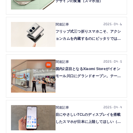
デザインの変遷（スマホ沼）
2025.04.6
フリップ式三つ折りスマホこそ、アクシ
ョンカムを内蔵するのにピッタリでは？
（スマホ沼）
2025.04.5
国内2店目となるXiaomi Storeがイオン
モール川口にグランドオープン。テープ
カットするはずの人が急遽変更になった
理由（スマホ沼）
2025.04.4
目にやさしいTCLのディスプレイを搭載
したスマホが日本に上陸してほしい（ス
マホ沼）