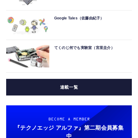
Google Tales（佐藤由紀子）
てくのじ何でも実験室（宮里圭介）
連載一覧
BECOME A MEMBER
『テクノエッジ アルファ』
第二期会員募集
中