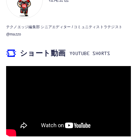
し 48ビット/96KHz 音量調節対応
￥53,900
￥999
霊界コミュニケーションロボット BAKETAN
【HIFI音質】iphone イヤホンジャック ライ
テクノエッジ編集部 シニアエディター / コミュニティストラテジスト
WARASHI ばけたん ワラシ 桃 MOMO
トニング イヤホン 変換 MFI認証 4極 内蔵
@mazzo
DAC 遅延なし 音量調節/音楽
￥5,400
￥999
ショート動画
【ペットロボット 】lopeto AI robot チャー
寝ホン 睡眠用イヤホン 寝ながら 痛くない 超
ジングベース付き ロペット 充電ベース付き
軽量2.8g ASMR推薦 ワイヤレス
感情成長型 AI搭載 ペットロボット コミュニ
Bluetooth6.1 柔軟性高 安眠 仕事 ブルー
ケーションロボット 性格育成 会話 ジェスチ
￥55,782
ャー認識 タッチセンサー ペット級ファー あ
￥2,682
たたかな触り心地 着せ替え可能 アプリ連携
Gemini