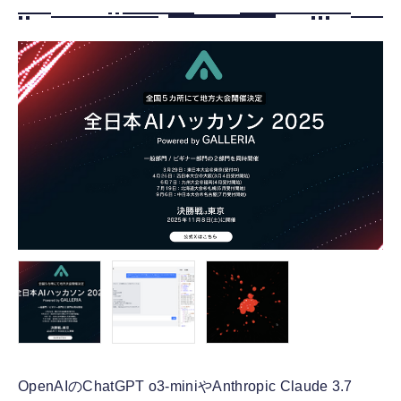
FOLLOW US
OpenAIのChatGPT o3-miniやAnthropic Claude 3.7