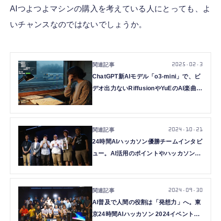
AIつよつよマシンの購入を考えている人にとっても、よ
いチャンスなのではないでしょうか。
2025.02.3
ChatGPT新AIモデル「o3-mini」で、ビ
デオ出力ないRiffusionやYuEのAI楽曲を
簡単にかっこよくビジュアライズするツ
ールを開発した（CloseBox）
2024.10.21
24時間AIハッカソン優勝チームインタビ
ュー。AI活用のポイントやハッカソン挑
戦者へのアドバイスを訊きました
2024.09.30
AI普及で人間の役割は「発想力」へ。東
京24時間AIハッカソン 2024イベントリ