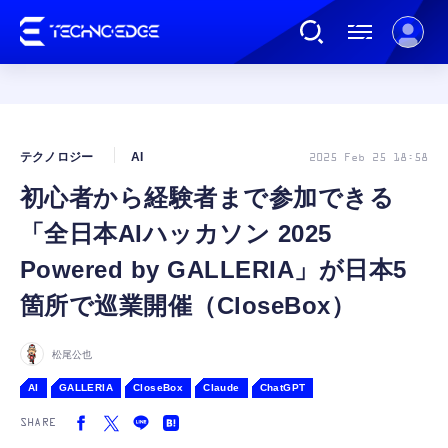
連載
テクノロジー
AI
2025 Feb 25 18:58
初心者から経験者まで参加できる
AI
「全日本AIハッカソン 2025
ガジェット
Powered by GALLERIA」が日本5
箇所で巡業開催（CloseBox）
ゲーム
松尾公也
カルチャー
AI
GALLERIA
CloseBox
Claude
ChatGPT
SHARE
公式ストア