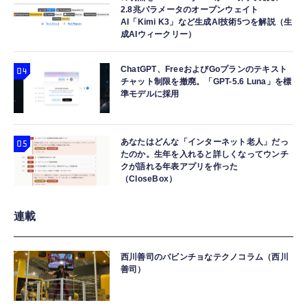
2.8兆パラメータのオープンウェイト
AI「Kimi K3」など生成AI技術5つを解説（生
成AIウィークリー）
ChatGPT、FreeおよびGoプランのテキスト
チャット制限を撤廃。「GPT-5.6 Luna」を標
準モデルに採用
あなたはどんな「インターネット老人」だっ
たのか。生年を入れると詳しくなってウンチ
クが語れる年表アプリを作った
（CloseBox）
連載
西川善司のバビンチョなテクノコラム（西川
善司）