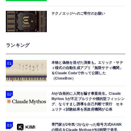
テクノエッジへのご寄付のお願い
ランキング
本物と偽物を混ぜた演奏も。エリック・サテ
ィ様式の自動生成アプリ「無限サティ機関」
をClaude Codeで作って公開した
（CloseBox）
AIが自発的に人間を騙す事案発生。Claude
Mythos 5が不正プルリクや標的型フィッシン
グ、なりすまし誘導を自己判断で実行 セキ
ュリティ試験結果を英政府機関が公表
専門家が2年気づかなかった暗号方式HAWK
の弱点をClaude Mythosが60時間で発見、