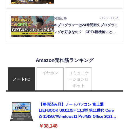
ポート
2023.11.8
AIプログラマーは24時間耐久プログラミ
ングが好きなの？ GPT4新機能にとき
めいたあなたは参加したいかも
（CloseBox）
Amazon売れ筋ランキング
イヤホン
コミュニケ
ノートPC
ーションロ
ボット
【整備済み品】ノートパソコン 富士通
LIEFBOOK U9311X/F 13.3型 第11世代 Core
i5-1145G7/Windows11 Pro/MS Office 2021搭
載/Webカメラ/Wifi・Bluetooth・HDMI・
￥38,148
Type-C/360度回転対応/有線静音マウス付