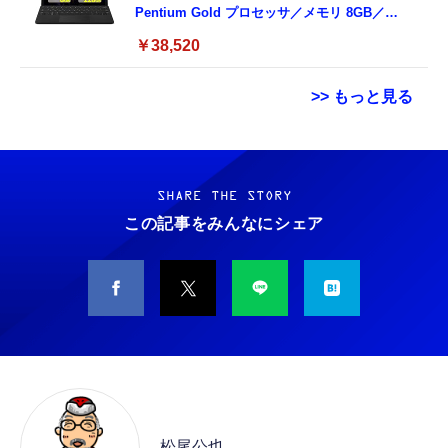
Pentium Gold プロセッサ／メモリ 8GB／
SSD 128GB／Windows11 Office／WiFi-6
￥38,520
Bluetooth5.0／USB-C／1080p顔認証カメラ
>> もっと見る
Grithope イヤホン タイプC【2026新モデル
霊界コミュニケーションロボット BAKETAN
耐久性】 有線イヤホン マイク付き HiFi音質
WARASHI ばけたん ワラシ 改 KAI
ノイズ低減 重低音 遅延なし
SHARE THE STORY
￥5,400
この記事をみんなにシェア
￥949
CASIO Moflin(モフリン）シルバー PE-
タイプc 寝ホンイヤホン 寝ホン type-c 有線
M10SR AIペット（コミュニケーションロボッ
睡眠用イヤホン 【音質強化バージョン
ト）
iPhone 15/16/17対応】横向きに寝ると耳が圧
迫されない ソフトシリコンで柔らかい 超軽量
￥53,900
￥2,199
超小型 外部ノイズ遮断 音質良い リモコン マ
イク付き 安眠 仕事 勉強 通勤通学最適（黑-
CASIO Moflin(モフリン）ゴールドPE-
typec）
Lightning to 3.5mm イヤホンジャック 変換
M10GD AIペット（コミュニケーションロボ
MFi認証 【ハイレゾ音質】 内蔵DAC 遅延な
ット）
松尾公也