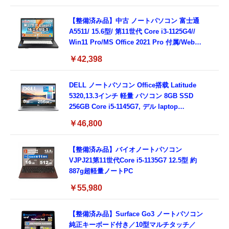
属/180日保証(タッチスクリーン/メモリ
8GB,SSD256GB)
【整備済み品】中古 ノートパソコン 富士通
A5511/ 15.6型/ 第11世代 Core i3-1125G4//
Win11 Pro/MS Office 2021 Pro 付属/Webカ
メラ/DVD/豊富な接続端子 (HDMI, VGA, USB
￥42,398
3.0)/ 有線静音マウス付属/ 180日保証（メモリ
16GB,SSD512GB）
DELL ノートパソコン Office搭载 Latitude
5320,13.3インチ 軽量 パソコン 8GB SSD
256GB Core i5-1145G7, デル laptop
windows 11,中古 ノートPC 日本語キーボー
￥46,800
ド付き (整備済み品)
【整備済み品】バイオノートパソコン
VJPJ21第11世代Core i5-1135G7 12.5型 約
887g超軽量ノートPC
￥55,980
【整備済み品】Surface Go3 ノートパソコン
純正キーボード付き／10型マルチタッチ／