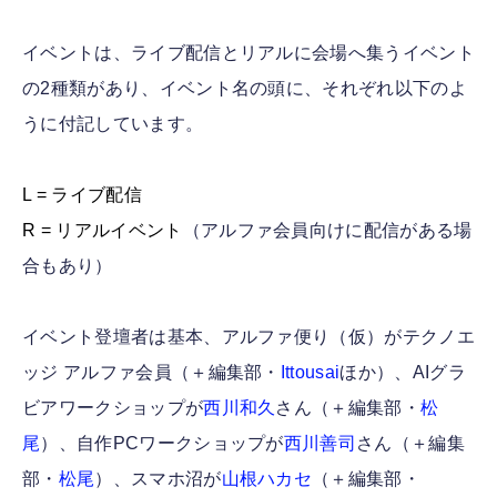
イベントは、ライブ配信とリアルに会場へ集うイベント
の2種類があり、イベント名の頭に、それぞれ以下のよ
うに付記しています。
L = ライブ配信
R
= リアルイベント
（アルファ会員向けに配信がある場
合もあり）
イベント登壇者は基本、アルファ便り（仮）がテクノエ
ッジ アルファ会員（＋編集部・
Ittousai
ほか）、AIグラ
ビアワークショップが
西川和久
さん（＋編集部・
松
尾
）、自作PCワークショップが
西川善司
さん（＋編集
部・
松尾
）、スマホ沼が
山根ハカセ
（＋編集部・