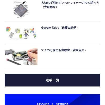
人知れず消えていったマイナーCPUを語ろう
（大原雄介）
Google Tales（佐藤由紀子）
てくのじ何でも実験室（宮里圭介）
連載一覧
BECOME A MEMBER