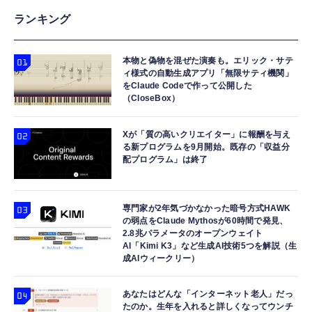
ランキング
本物と偽物を混ぜた演奏も。エリック・サテ
ィ様式の自動生成アプリ「無限サティ機関」
をClaude Codeで作って公開した
（CloseBox）
Xが「質の高いクリエイター」に報酬を与え
る新プログラムを9月開始。既存の「収益分
配プログラム」は終了
専門家が2年気づかなかった暗号方式HAWK
の弱点をClaude Mythosが60時間で発見、
2.8兆パラメータのオープンウェイト
AI「Kimi K3」など生成AI技術5つを解説（生
成AIウィークリー）
あなたはどんな「インターネット老人」だっ
たのか。生年を入れると詳しくなってウンチ