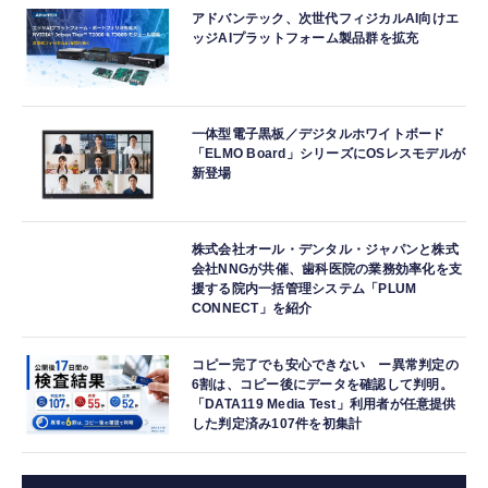
アドバンテック、次世代フィジカルAI向けエ
ッジAIプラットフォーム製品群を拡充
一体型電子黒板／デジタルホワイトボード
「ELMO Board」シリーズにOSレスモデルが
新登場
株式会社オール・デンタル・ジャパンと株式
会社NNGが共催、歯科医院の業務効率化を支
援する院内一括管理システム「PLUM
CONNECT」を紹介
コピー完了でも安心できない ー異常判定の
6割は、コピー後にデータを確認して判明。
「DATA119 Media Test」利用者が任意提供
した判定済み107件を初集計