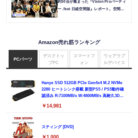
約50台が集まった『Vision Proパーティ
ー .feat 日経空間版』レポート。空間コ
ンピューティングの現在と未来を体験す
るイベント
Amazon売れ筋ランキング
デスクトッ
スマートフ
ウェアラブ
PCパーツ
プPC
ォン
ルデバイス
Hanye SSD 512GB PCIe Gen4x4 M.2 NVMe
2280 ヒートシンク搭載 新型PS5 / PS5動作確
認済み R:7100MB/s W:4800MB/s 高耐久3D
NAND TLC HE70 正規代理店品メーカー5年保
￥14,981
証
スティング [DVD]
￥1,000