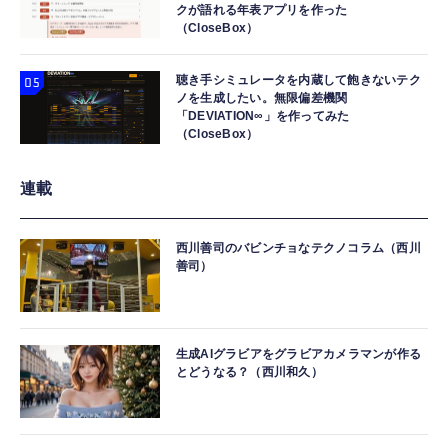
クが語れる年表アプリを作った
（CloseBox）
聴き手シミュレータを内蔵して飽きないテク
ノを生成したい。無限偏差機関
「DEVIATION∞」を作ってみた
（CloseBox）
連載
西川善司のバビンチョなテクノコラム（西川
善司）
生成AIグラビアをグラビアカメラマンが作る
とどうなる？（西川和久）