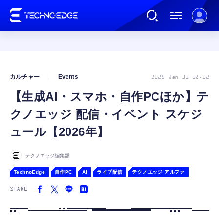
連載
カルチャー
Events
2025 Jan 31 18:02
【生成AI・スマホ・自作PCほか】テ
AI
クノエッジ 配信・イベント スケジ
ガジェット
ュール【2026年】
ゲーム
テクノエッジ編集部
TechnoEdge
自作PC
AI
ライブ配信
テクノエッジ アルファ
カルチャー
SHARE
公式ストア