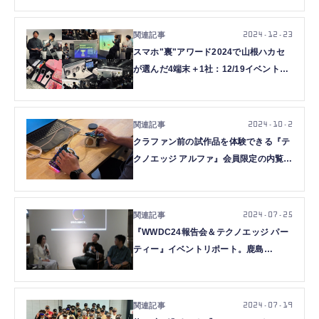
2024.12.23
スマホ"裏"アワード2024で山根ハカセ
が選んだ4端末＋1社：12/19イベント詳
細レポート
2024.10.2
クラファン前の試作品を体験できる『テ
クノエッジ アルファ』会員限定の内覧イ
ベント開催。分割キーボードNAYA
Create編
2024.07.25
『WWDC24報告会＆テクノエッジ パー
ティー』イベントリポート。鹿島
OPSODIS 1スピーカーの開発秘話も
2024.07.19