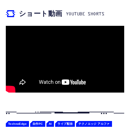
9955HX、DDR5 SODIMM、PCIE4.0 SSD、
本】タイプc ケーブル PD対応 60W急速充
応】 スマートタグ 忘れ物防止器 高精度測位
ベアボーンキット
電】データ転送 断線防止 高耐久ナイロン
GPSトラッカー 追跡タグ 月額料金なし IPX7
ショート動画
iPhone 17/iPhone 16 /iPhone 15 /
防水 小型 軽量 鍵 財布 車 子ども 高齢者 ペッ
￥147,555
￥749
￥1,699
MacBook、iPad Pro/Air、Galaxy、Sony、
ト見守り キーホルダー付属 (2個セット：ブラ
Pixel Type C機種対応
ック)
【整備済み品】HP Pro Mini 400 G9 デスクト
エレコム 充電器 40W 2ポート Type-C USB
Apple Watch 45mm 44mm 一体型 バンド ケ
ップPC 第12世代 Core i5 DDR5 メモリ16GB
PD対応 PPS対応 GaN II採用 折りたたみ式プ
ース【Apple Watch SE3/9/8/7/SE2/SE/6/5/4
SSD512GB Windows 11 Pro Office 2021
ラグ ホワイト EC-AC10640WH
対応】 耐衝撃 PC TPU 二重構造 スポーツバ
DisplayPort×2 HDMI 2.1 有線LAN 超小型 省
ンド 落下 衝撃吸収 耐久性 傷防止 ラギッド・
￥92,800
￥1,790
￥2,999
スペース ビジネスPC
アーマー・プロ 062CS25324 (ブラック)
TechnoEdge
自作PC
AI
ライブ配信
テクノエッジ アルファ