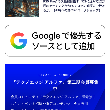
PS5 Proクラス性能目指す『OS代込みで12万
円のゲーミング自作PC』はどの程度まで行け
るか。【AI時代の自作PCワークショップ】
BECOME A MEMBER
『テクノエッジ アルファ』
第二期会員募集
中
会員コミュニティ「テクノエッジ アルファ」登録はこ
ちら。イベント招待や限定コンテンツ、会員専用