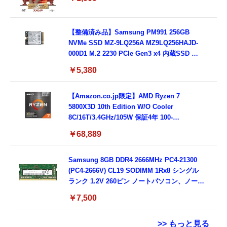
【整備済み品】Samsung PM991 256GB
NVMe SSD MZ-9LQ256A MZ9LQ256HAJD-
000D1 M.2 2230 PCIe Gen3 x4 内蔵SSD 読
込最大3100MB/s 書込最大1300MB/s Dell
￥5,380
DP/N 0MMJYX OEM バルク
【Amazon.co.jp限定】AMD Ryzen 7
5800X3D 10th Edition W/O Cooler
8C/16T/3.4GHz/105W 保証4年 100-
100000651POF_4Y CP1741
￥68,889
Samsung 8GB DDR4 2666MHz PC4-21300
(PC4-2666V) CL19 SODIMM 1Rx8 シングル
ランク 1.2V 260ピン ノートパソコン、ノート
ブック RAMメモリ (整備済み品)
￥7,500
>> もっと見る