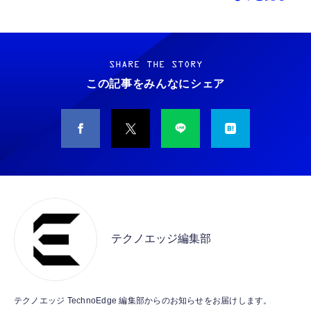
中古パソコン TcaraT Ｈ Ｐ EliteDesk 800 G9
【ダウンロード版】契約事務手数料が無料に
用 Garmin FORERUNNER 70 / 170 / 170
SFF 第12世代 Core i7 メモリ16GB Nvme
なるmineoエントリーパッケージ
Music ガラスフィルム 保護フィルム 【3枚セ
M.2 SSD 512GB WPS Office付き WiFi Type-
docomo/au/SoftBankの3回線が選べる格安
ット 国産旭硝子素材】 用 ガーミン
SHARE THE STORY
C Windows11 デスクトップパソコン (整備済
SIMカード【Amazon.co.jp限定】
FORERUNNER 70/170/170 Music フィルム
この記事をみんなにシェア
￥99,800
￥100
￥698
み品)
高透過率 超薄型 用 ガーミン Forerunner 170
液晶 保護フィルム 耐衝撃 全面保護 自動吸着
【ミニpc 最新第12世代 N95 省電力 N97より
【DL版】【初期費用3,300円が無料 ※1契約者
気泡なし 簡単貼り付け ( 対応 Forerunner
GARMIN(ガーミン) Venu 3 Black/Slate
高速】BMAX ミニpc mini pc N95 4C/4T
2回線/年に限り】IIJmioえらべるSIMカード
170 Music フィルム )
AMOLEDディスプレイ搭載 美麗液晶スマート
15W 最大3.4GHz 12GB LPDDR5+512GB
エントリーパッケージ 月額利用(音声
ウォッチ 高性能GPS内蔵 【日本正規品】心
SSD 小型PC 8TB拡張M.2_NVMe/SATA
SIM/SMS)[ドコモ・au回線]・(データ/eSIM/
電図(ECG)アプリ対応モデル
￥39,999
￥290
￥47,691
HDMI2.1/2画面出力 4K@60Hz 小型パソコン
プリペイド)[ドコモ回線]IM-B327
高速2.4G/5GWi-Fi BT5.0 ギガビットLAN 静
音 ミニパソコン B4Plus
【2026新登場】Wingame 一体型PC 24イン
エレコム 充電器 Type-C USB-C 20W USB PD
Ray-Ban Meta スマートグラス WAYFARER
チ タッチパネル デスクトップパソコン Core
対応 ケーブル一体型 1.5m PSE認証品 GaN採
調光レンズ IPX4防水シャイニーブラック / グ
テクノエッジ編集部
i7 FHD 1920x1080P Win11 Pro Office 2024
用 折りたたみ式プラグ しろちゃん 【
リーン 50mm 0RW4012
搭載 一体型パソコン 高度調整可能 超狭ベゼ
iPhone16 15 等対応】 EC-AC6920WF
￥74,800
￥1,058
￥89,100
ル 隠しカメラ内蔵/WiFi5/ BT5.0 有線キーボ
ード・マウス付属 16GB 512GB SSD ビジネ
ス 在宅用
MINISFORUM MS-A2 ミニ PC、Ryzen 9
USB Type Cケーブル【1m+1m+2m+2m/4
gpsタグ 紛失防止タグ 【iOS/Android両対
テクノエッジ TechnoEdge 編集部からのお知らせをお届けします。