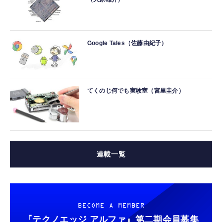
Google Tales（佐藤由紀子）
てくのじ何でも実験室（宮里圭介）
連載一覧
BECOME A MEMBER
『テクノエッジ アルファ』
第二期会員募集