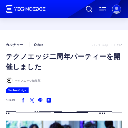
連載
カルチャー
Other
2024 Sep 3 6:48
テクノエッジ二周年パーティーを開
AI
催しました
ガジェット
テクノエッジ編集部
TechnoEdge
ゲーム
SHARE
カルチャー
公式ストア