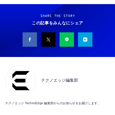
【New】Amazon Fire TV Stick HD | 手軽に
TAMASHII NATIONS S.H.フィギュアーツ
リズム天国 ミラクルスターズ -Switch
ストリーミングをはじめよう | ストリーミン
ONE PIECE シャンクス -マリンフォード頂上
グメディアプレイヤー
決戦- 約165mm PVC&ABS&布製 塗装済み可
SHARE THE STORY
￥5,645
動フィギュア
この記事をみんなにシェア
￥6,980
￥9,900
リズム天国 ミラクルスターズ|オンラインコー
【New】Amazon Fire TV Stick HD | 手軽に
TAMASHII NATIONS S.H.フィギュアーツ 機
ド版
ストリーミングをはじめよう | ストリーミン
動戦士ガンダムSEED DESTINY キラ・ヤマ
グメディアプレイヤー
ト(オーブ連合首長国パイロットスーツVer．)
￥5,850
約140mm PVC&ABS製 塗装済み可動フィギ
￥6,980
￥9,900
ュア
テニスの王子様 も～っと 学園祭の王子様
Amazon Fire TV Stick 4K Select | 4Kの高画
TAMASHII NATIONS S.H.フィギュアーツ
♡-40 and more…
質ストリーミング | ストリーミングメディア
HUNTER×HUNTER クロロ 約155mm
テクノエッジ編集部
￥6,897
プレイヤー
PVC&ABS製 塗装済み可動フィギュア
￥7,980
￥9,900
Nintendo Switch(有機ELモデル) Joy-Con(L)
Amazon Fire TV Stick 4K Plus | 映画館のよ
ネオンブルー/(R) ネオンレッド
TAMASHII NATIONS 超合金魂 超電磁ロボ コ
テクノエッジ TechnoEdge 編集部からのお知らせをお届けします。
うな4K体験 | ストリーミングメディアプレイ
ン・バトラーV GX-121 コン・バトラーV6 約
￥54,302
ヤー
260mm ABS&ダイキャスト&PVC製 塗装済み