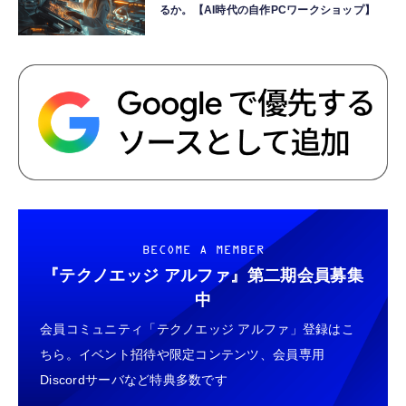
るか。【AI時代の自作PCワークショップ】
BECOME A MEMBER
『テクノエッジ アルファ』
第二期会員募集
中
会員コミュニティ「テクノエッジ アルファ」登録はこ
ちら。イベント招待や限定コンテンツ、会員専用
Discordサーバなど特典多数です