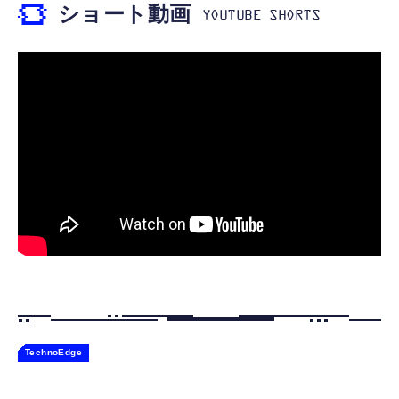
ショート動画
可動フィギュア
￥9,980
￥49,450
Switch コントローラー ワイヤレス ホール効
果スティック RGBライト 背面ボタン付き ス
Amazon Echo Dot (エコードット) 第5世代 -
TAMASHII NATIONS S.H.フィギュアーツ
イッチ コントローラー TURBO連射 4段階振
Alexa、センサー搭載、鮮やかなサウンド｜チ
ELDEN RING 指痕爛れのヴァイク（再販版）
動調整 6軸ジャイロセンサー 800mAhバッテ
￥2,399
ャコール
約160mm PVC&ABS製 塗装済み可動フィギ
リー Switch/Switch2/PC/Android/IOSに対応
ュア
プロコン
￥7,480
￥9,918
TechnoEdge