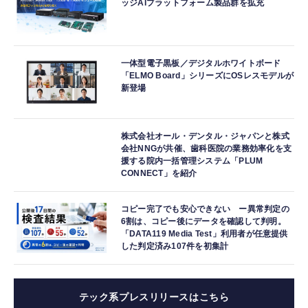
ッジAIプラットフォーム製品群を拡充
一体型電子黒板／デジタルホワイトボード
「ELMO Board」シリーズにOSレスモデルが
新登場
株式会社オール・デンタル・ジャパンと株式
会社NNGが共催、歯科医院の業務効率化を支
援する院内一括管理システム「PLUM
CONNECT」を紹介
コピー完了でも安心できない ー異常判定の
6割は、コピー後にデータを確認して判明。
「DATA119 Media Test」利用者が任意提供
した判定済み107件を初集計
テック系プレスリリースはこちら