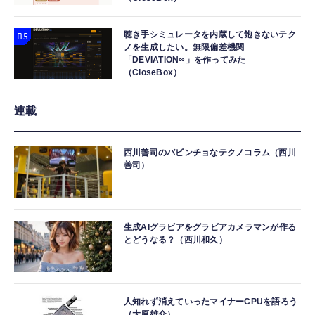
聴き手シミュレータを内蔵して飽きないテク
ノを生成したい。無限偏差機関
「DEVIATION∞」を作ってみた
（CloseBox）
連載
西川善司のバビンチョなテクノコラム（西川
善司）
生成AIグラビアをグラビアカメラマンが作る
とどうなる？（西川和久）
人知れず消えていったマイナーCPUを語ろう
（大原雄介）