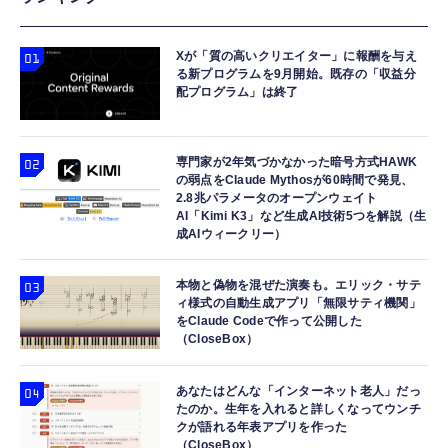
Xが「質の高いクリエイター」に報酬を与え
る新プログラムを9月開始。既存の「収益分
配プログラム」は終了
専門家が2年気づかなかった暗号方式HAWK
の弱点をClaude Mythosが60時間で発見、
2.8兆パラメータのオープンウェイト
AI「Kimi K3」など生成AI技術5つを解説（生
成AIウィークリー）
本物と偽物を混ぜた演奏も。エリック・サテ
ィ様式の自動生成アプリ「無限サティ機関」
をClaude Codeで作って公開した
（CloseBox）
あなたはどんな「インターネット老人」だっ
たのか。生年を入れると詳しくなってウンチ
クが語れる年表アプリを作った
（CloseBox）