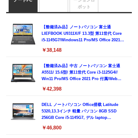
ノートPC
ーションロ
ボット
【整備済み品】ノートパソコン 富士通
LIEFBOOK U9311X/F 13.3型 第11世代 Core
i5-1145G7/Windows11 Pro/MS Office 2021搭
載/Webカメラ/Wifi・Bluetooth・HDMI・
￥38,148
Type-C/360度回転対応/有線静音マウス付
属/180日保証(タッチスクリーン/メモリ
8GB,SSD256GB)
【整備済み品】中古 ノートパソコン 富士通
A5511/ 15.6型/ 第11世代 Core i3-1125G4//
Win11 Pro/MS Office 2021 Pro 付属/Webカ
メラ/DVD/豊富な接続端子 (HDMI, VGA, USB
￥42,398
3.0)/ 有線静音マウス付属/ 180日保証（メモリ
16GB,SSD512GB）
DELL ノートパソコン Office搭载 Latitude
5320,13.3インチ 軽量 パソコン 8GB SSD
256GB Core i5-1145G7, デル laptop
windows 11,中古 ノートPC 日本語キーボー
￥46,800
ド付き (整備済み品)