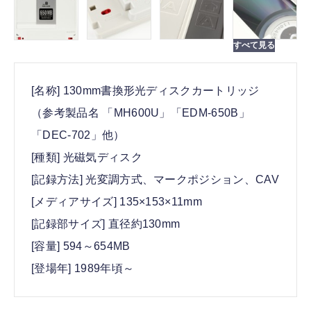
[名称] 130mm書換形光ディスクカートリッジ
（参考製品名 「MH600U」「EDM-650B」
「DEC-702」他）
[種類] 光磁気ディスク
[記録方法] 光変調方式、マークポジション、CAV
[メディアサイズ] 135×153×11mm
[記録部サイズ] 直径約130mm
[容量] 594～654MB
[登場年] 1989年頃～