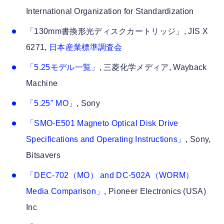
International Organization for Standardization
「130mm書換形光ディスクカートリッジ」, JIS X
6271,
日本産業標準調査会
「5.25モデル一覧」
, 三菱化学メディア, Wayback
Machine
「5.25" MO」
, Sony
「SMO-E501 Magneto Optical Disk Drive
Specifications and Operating Instructions」
, Sony,
Bitsavers
「DEC-702（MO） and DC-502A（WORM）
Media Comparison」
, Pioneer Electronics (USA)
Inc