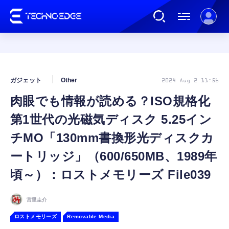
連載
ガジェット
Other
2024 Aug 2 11:56
肉眼でも情報が読める？ISO規格化
AI
第1世代の光磁気ディスク 5.25イン
ガジェット
チMO「130mm書換形光ディスクカ
ートリッジ」（600/650MB、1989年
ゲーム
頃～）：ロストメモリーズ File039
カルチャー
宮里圭介
ロストメモリーズ
Removable Media
公式ストア