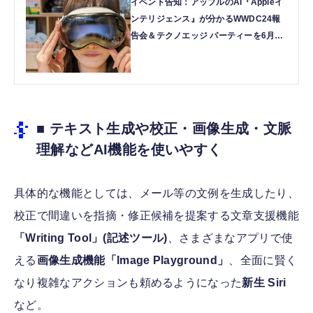
イベント告知：アップルのAI『Appleイ
ンテリジェンス』が分かるWWDC24報
告会＆テクノエッジ パーティーを6月20
日(木)開催。参加者募集 | テクノエッジ
TechnoEdge
■ テキスト生成や校正・画像生成・文脈
理解などAI機能を使いやすく
具体的な機能としては、メール等の文例を生成したり、
校正で間違いを指摘・修正候補を提案する文章支援機能
「Writing Tool」(記述ツール)
、さまざまなアプリで使
える
画像生成機能「Image Playground」
、全面に賢く
なり複雑なアクションも頼めるようになった
新生 Siri
など。