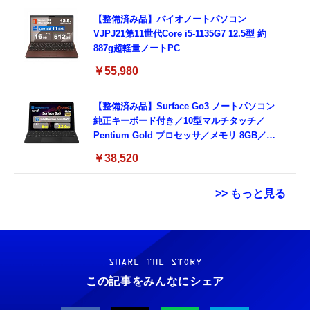
【整備済み品】バイオノートパソコン
VJPJ21第11世代Core i5-1135G7 12.5型 約
887g超軽量ノートPC
￥55,980
【整備済み品】Surface Go3 ノートパソコン
純正キーボード付き／10型マルチタッチ／
Pentium Gold プロセッサ／メモリ 8GB／
SSD 128GB／Windows11 Office／WiFi-6
￥38,520
Bluetooth5.0／USB-C／1080p顔認証カメラ
>> もっと見る
Grithope イヤホン タイプC【2026新モデル
霊界コミュニケーションロボット BAKETAN
耐久性】 有線イヤホン マイク付き HiFi音質
WARASHI ばけたん ワラシ 改 KAI
ノイズ低減 重低音 遅延なし
SHARE THE STORY
￥5,400
この記事をみんなにシェア
￥949