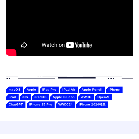
￥55,782
ャー認識 タッチセンサー ペット級ファー あ
￥2,682
たたかな触り心地 着せ替え可能 アプリ連携
Gemini
macOS
Apple
iPad Pro
iPad Air
Apple Pencil
iPhone
iPad
iOS
iPadOS
Apple Silicon
WWDC
OpenAI
ChatGPT
iPhone 15 Pro
WWDC24
iPhone 2024特集