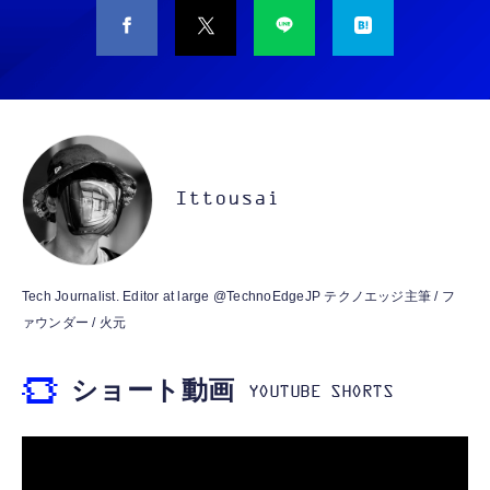
CASIO Moflin(モフリン）シルバー PE-
タイプc 寝ホンイヤホン 寝ホン type-c 有線
M10SR AIペット（コミュニケーションロボッ
睡眠用イヤホン 【音質強化バージョン
ト）
iPhone 15/16/17対応】横向きに寝ると耳が圧
迫されない ソフトシリコンで柔らかい 超軽量
￥53,900
￥2,199
超小型 外部ノイズ遮断 音質良い リモコン マ
イク付き 安眠 仕事 勉強 通勤通学最適（黑-
CASIO Moflin(モフリン）ゴールドPE-
typec）
Lightning to 3.5mm イヤホンジャック 変換
M10GD AIペット（コミュニケーションロボ
MFi認証 【ハイレゾ音質】 内蔵DAC 遅延な
ット）
Ittousai
し 48ビット/96KHz 音量調節対応
￥53,900
￥999
霊界コミュニケーションロボット BAKETAN
【HIFI音質】iphone イヤホンジャック ライ
Tech Journalist. Editor at large @TechnoEdgeJP テクノエッジ主筆 / フ
WARASHI ばけたん ワラシ 桃 MOMO
トニング イヤホン 変換 MFI認証 4極 内蔵
ァウンダー / 火元
DAC 遅延なし 音量調節/音楽
￥5,400
￥999
ショート動画
【ペットロボット 】lopeto AI robot チャー
寝ホン 睡眠用イヤホン 寝ながら 痛くない 超
ジングベース付き ロペット 充電ベース付き
軽量2.8g ASMR推薦 ワイヤレス
感情成長型 AI搭載 ペットロボット コミュニ
Bluetooth6.1 柔軟性高 安眠 仕事 ブルー
ケーションロボット 性格育成 会話 ジェスチ