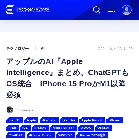
連載
テクノロジー
AI
2024 Jun 11 6:59
アップルのAI『Apple
AI
Intelligence』まとめ。ChatGPTも
ガジェット
OS統合 iPhone 15 ProかM1以降
必須
ゲーム
Ittousai
カルチャー
macOS
Apple
iPad Pro
iPad Air
Apple Pencil
iPhone
iPad
iOS
iPadOS
Apple Silicon
WWDC
OpenAI
ChatGPT
iPhone 15 Pro
WWDC24
iPhone 2024特集
公式ストア