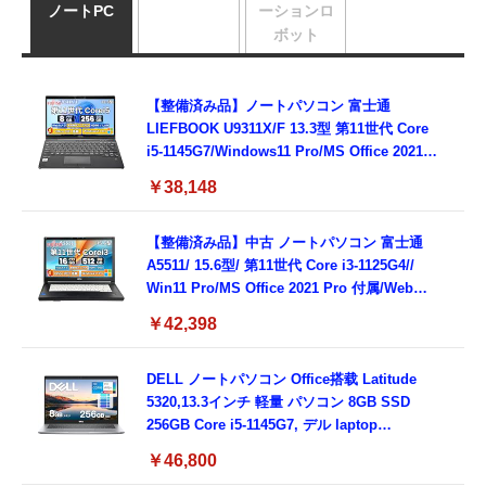
ノートPC
ーションロ
ボット
【整備済み品】ノートパソコン 富士通
LIEFBOOK U9311X/F 13.3型 第11世代 Core
i5-1145G7/Windows11 Pro/MS Office 2021搭
載/Webカメラ/Wifi・Bluetooth・HDMI・
￥38,148
Type-C/360度回転対応/有線静音マウス付
属/180日保証(タッチスクリーン/メモリ
8GB,SSD256GB)
【整備済み品】中古 ノートパソコン 富士通
A5511/ 15.6型/ 第11世代 Core i3-1125G4//
Win11 Pro/MS Office 2021 Pro 付属/Webカ
メラ/DVD/豊富な接続端子 (HDMI, VGA, USB
￥42,398
3.0)/ 有線静音マウス付属/ 180日保証（メモリ
16GB,SSD512GB）
DELL ノートパソコン Office搭载 Latitude
5320,13.3インチ 軽量 パソコン 8GB SSD
256GB Core i5-1145G7, デル laptop
windows 11,中古 ノートPC 日本語キーボー
￥46,800
ド付き (整備済み品)