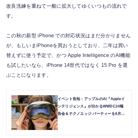
改良洗練を重ねて一般に拡大してゆくいつもの流れで
す。
この秋の新型 iPhone での対応状況はまだ分かりません
が、もしいまiPhoneを買おうとしており、二年は買い
替えずに使う予定で、かつ Apple Intelligence のAI機能
も試したいなら、iPhone 14世代ではなく 15 Pro を選
ぶことになります。
イベント告知：アップルのAI『Appleイ
ンテリジェンス』が分かるWWDC24報
告会＆テクノエッジ パーティーを6月20
日(木)開催。参加者募集 | テクノエッジ
TechnoEdge