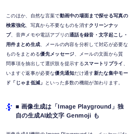
このほか、自然な言葉で
動画中の場面まで探せる写真の
検索強化
、写真から不要なものを消す
クリーンナッ
プ
、音声メモや電話アプリの
通話を録音・文字起こし・
用件まとめ生成
、メールの内容を分析して対応が必要な
ものをまとめる
優先メッセージ
、メールの文面から質
問事項を抽出して選択肢を提示する
スマートリプライ
、
いますぐ返事が必要な
優先通知
だけ通す
新たな集中モー
ド「じゃま低減」
といった多数の機能が加わります。
■ 画像生成は「Image Playground」独
自の生成AI絵文字 Genmoji も