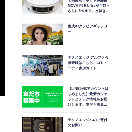
で高性能ロボット掃除機
MOVA P50 Ultraが半額＋
さらに5％オフ。水拭きモ
ップ自動洗浄・乾燥まで
対応ハイエンドモデル
生成AIグラビアギャラリ
ー
テクノエッジ アルファ会
員登録はこちら。コミュ
ニティ参加ガイド
【LINE公式アカウントは
じめました】最新ガジェ
ットとテック情報をお届
けします。友だち募集
中。
ド
テクノエッジへのご寄付
のお願い