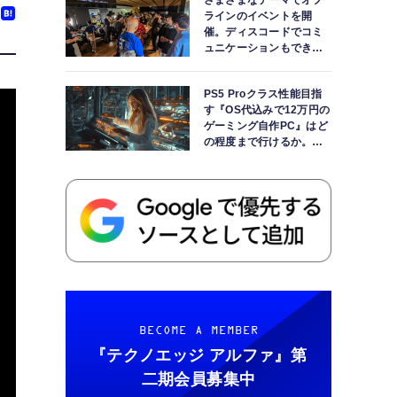
さまざまなテーマでオフ
ラインのイベントを開
催。ディスコードでコミ
ュニケーションもできま
す
PS5 Proクラス性能目指
す『OS代込みで12万円の
ゲーミング自作PC』はど
の程度まで行けるか。
【AI時代の自作PCワーク
ショップ】
BECOME A MEMBER
『テクノエッジ アルファ』
第
二期会員募集中