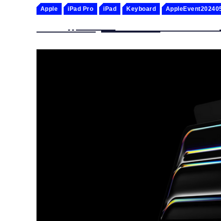
Apple
iPad Pro
iPad
Keyboard
AppleEvent20240