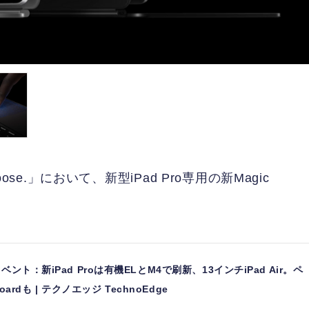
ose.」において、新型iPad Pro専用の新Magic
ント：新iPad Proは有機ELとM4で刷新、13インチiPad Air。ペ
oardも | テクノエッジ TechnoEdge