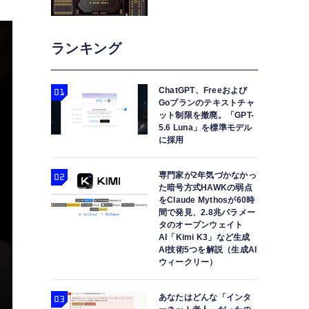
ランキング
ChatGPT、Freeおよび
Goプランのテキストチャ
ット制限を撤廃。「GPT-
5.6 Luna」を標準モデル
に採用
専門家が2年気づかなかっ
た暗号方式HAWKの弱点
をClaude Mythosが60時
間で発見、2.8兆パラメー
タのオープンウェイト
AI「Kimi K3」など生成
AI技術5つを解説（生成AI
ウィークリー）
あなたはどんな「インタ