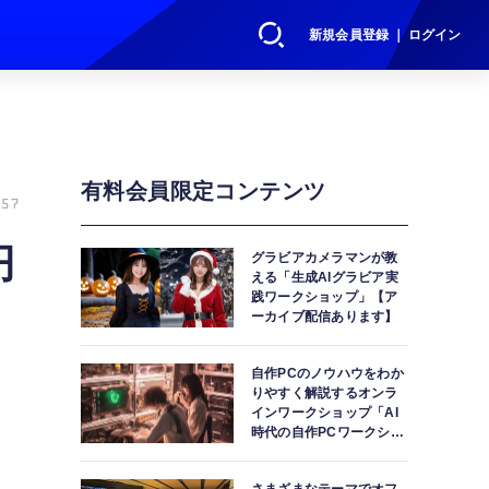
新規会員登録 ｜ ログイン
有料会員限定コンテンツ
57
円
グラビアカメラマンが教
える「生成AIグラビア実
践ワークショップ」【ア
ーカイブ配信あります】
自作PCのノウハウをわか
りやすく解説するオンラ
インワークショップ「AI
時代の自作PCワークショ
ップ」【アーカイブ配信
あります】