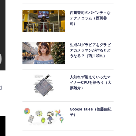
西川善司のバビンチョな
テクノコラム（西川善
司）
生成AIグラビアをグラビ
アカメラマンが作るとど
うなる？（西川和久）
人知れず消えていったマ
イナーCPUを語ろう（大
d
原雄介）
Google Tales（佐藤由紀
子）