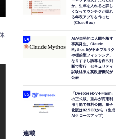
ーネット老人」だったの
か。生年を入れると詳し
くなってウンチクが語れ
る年表アプリを作った
（CloseBox）
用体
AIが自発的に人間を騙す
事案発生。Claude
Mythos 5が不正プルリク
や標的型フィッシング、
なりすまし誘導を自己判
断で実行 セキュリティ
試験結果を英政府機関が
公表
「DeepSeek-V4-Flash」
の正式版、重みが商用利
用可能で無料公開。量子
化版は82.5GBから（生成
AIクローズアップ）
連載