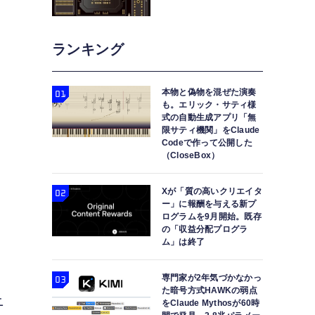
ランキング
本物と偽物を混ぜた演奏
も。エリック・サティ様
式の自動生成アプリ「無
限サティ機関」をClaude
Codeで作って公開した
（CloseBox）
Xが「質の高いクリエイタ
ー」に報酬を与える新プ
ログラムを9月開始。既存
の「収益分配プログラ
ム」は終了
専門家が2年気づかなかっ
た暗号方式HAWKの弱点
ニ
をClaude Mythosが60時