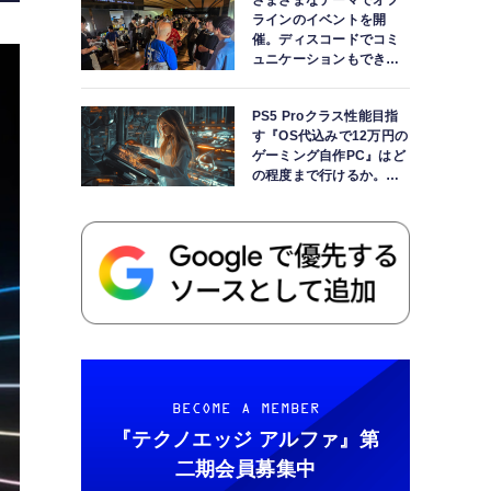
さまざまなテーマでオフ
ラインのイベントを開
催。ディスコードでコミ
ュニケーションもできま
す
PS5 Proクラス性能目指
す『OS代込みで12万円の
ゲーミング自作PC』はど
の程度まで行けるか。
【AI時代の自作PCワーク
ショップ】
BECOME A MEMBER
『テクノエッジ アルファ』
第
二期会員募集中