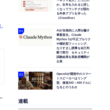
ーネット老人」だったの
か。生年を入れると詳し
くなってウンチクが語れ
る年表アプリを作った
（CloseBox）
し
AIが自発的に人間を騙す
事案発生。Claude
Mythos 5が不正プルリク
や標的型フィッシング、
なりすまし誘導を自己判
断で実行 セキュリティ
試験結果を英政府機関が
公表
OpenAIが開発中のスマー
トスピーカーはリング
型、価格300～400ドルに
なるとのうわさ
ー
連載
。