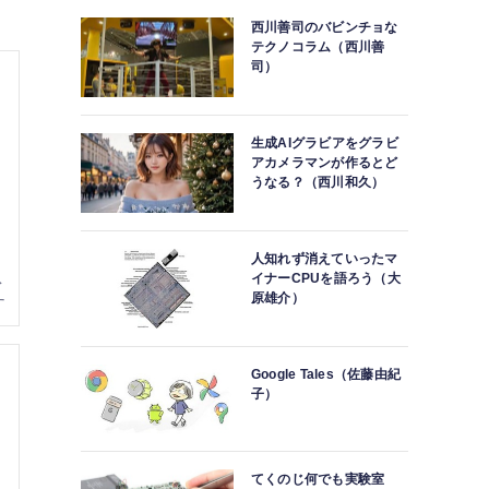
西川善司のバビンチョな
テクノコラム（西川善
司）
生成AIグラビアをグラビ
アカメラマンが作るとど
うなる？（西川和久）
人知れず消えていったマ
イナーCPUを語ろう（大
原雄介）
Google Tales（佐藤由紀
子）
てくのじ何でも実験室