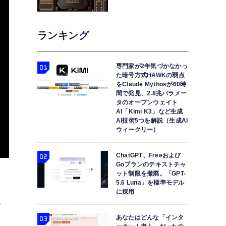
ランキング
専門家が2年気づかなかっ
た暗号方式HAWKの弱点
をClaude Mythosが60時
間で発見、2.8兆パラメー
タのオープンウェイト
AI「Kimi K3」など生成
AI技術5つを解説（生成AI
ウィークリー）
ChatGPT、Freeおよび
Goプランのテキストチャ
ット制限を撤廃。「GPT-
5.6 Luna」を標準モデル
違
に採用
で
あなたはどんな「インタ
り