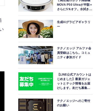
で高性能ロボット掃除機
MOVA P50 Ultraが半額＋
さらに5％オフ。水拭きモ
ップ自動洗浄・乾燥まで
対応ハイエンドモデル
語
生成AIグラビアギャラリ
ー
い
テクノエッジ アルファ会
員登録はこちら。コミュ
。
ニティ参加ガイド
【LINE公式アカウントは
じめました】最新ガジェ
ットとテック情報をお届
けします。友だち募集
中。
テクノエッジへのご寄付
のお願い