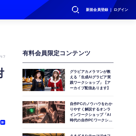
新規会員登録 ｜ ログイン
有料会員限定コンテンツ
47
対
グラビアカメラマンが教
える「生成AIグラビア実
践ワークショップ」【ア
ーカイブ配信あります】
自作PCのノウハウをわか
りやすく解説するオンラ
インワークショップ「AI
時代の自作PCワークショ
ップ」【アーカイブ配信
あります】