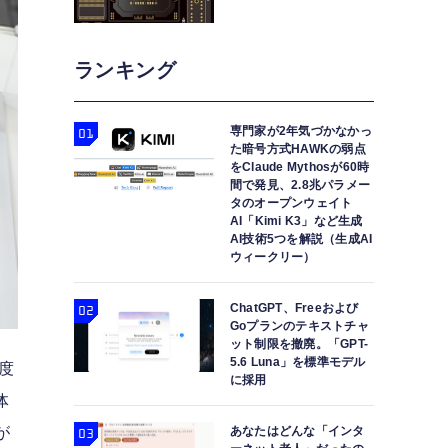
ランキング
専門家が2年気づかなかっ
た暗号方式HAWKの弱点
をClaude Mythosが60時
間で発見、2.8兆パラメー
タのオープンウェイト
AI「Kimi K3」など生成
AI技術5つを解説（生成AI
ウィークリー）
ChatGPT、Freeおよび
Goプランのテキストチャ
ット制限を撤廃。「GPT-
5.6 Luna」を標準モデル
度
に採用
体
が
あなたはどんな「インタ