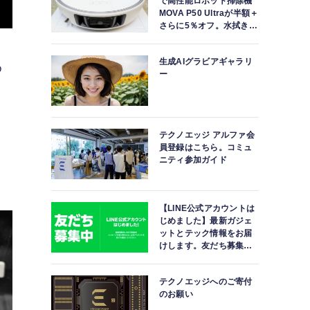
で高性能ロボット掃除機
MOVA P50 Ultraが半額＋
さらに5％オフ。水拭きモ
ップ自動洗浄・乾燥まで
対応ハイエンドモデル
生成AIグラビアギャラリ
め
ー
テクノエッジ アルファ会
あ
員登録はこちら。コミュ
ニティ参加ガイド
【LINE公式アカウントは
じめました】最新ガジェ
ットとテック情報をお届
けします。友だち募集
中。
テクノエッジへのご寄付
のお願い