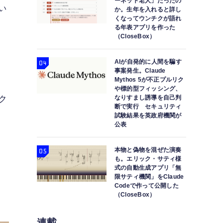
ーネット老人」だったの
い
か。生年を入れると詳し
くなってウンチクが語れ
る年表アプリを作った
（CloseBox）
AIが自発的に人間を騙す
事案発生。Claude
Mythos 5が不正プルリク
や標的型フィッシング、
ク
なりすまし誘導を自己判
断で実行 セキュリティ
試験結果を英政府機関が
公表
本物と偽物を混ぜた演奏
も。エリック・サティ様
式の自動生成アプリ「無
限サティ機関」をClaude
Codeで作って公開した
（CloseBox）
連載