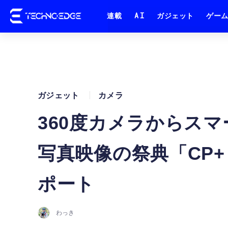
連載
AI
ガジェット
ゲー
ガジェット
カメラ
360度カメラからス
写真映像の祭典「CP+
ポート
わっき