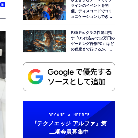
さまざまなテーマでオフ
ラインのイベントを開
催。ディスコードでコミ
ュニケーションもできま
す
PS5 Proクラス性能目指
す『OS代込みで12万円の
ゲーミング自作PC』はど
の程度まで行けるか。
【AI時代の自作PCワーク
ショップ】
BECOME A MEMBER
『テクノエッジ アルファ』
第
二期会員募集中