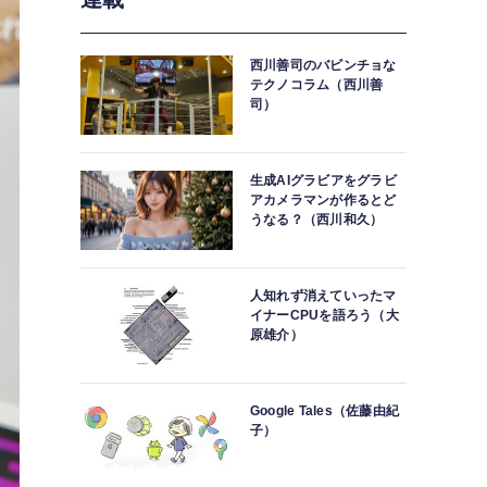
西川善司のバビンチョな
テクノコラム（西川善
司）
生成AIグラビアをグラビ
アカメラマンが作るとど
うなる？（西川和久）
人知れず消えていったマ
イナーCPUを語ろう（大
原雄介）
Google Tales（佐藤由紀
子）