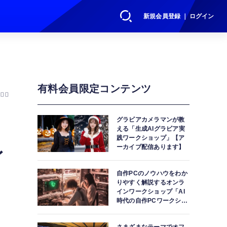
新規会員登録 ｜ ログイン
有料会員限定コンテンツ
00
グラビアカメラマンが教
える「生成AIグラビア実
践ワークショップ」【ア
レ
ーカイブ配信あります】
自作PCのノウハウをわか
りやすく解説するオンラ
インワークショップ「AI
時代の自作PCワークショ
ップ」【アーカイブ配信
あります】