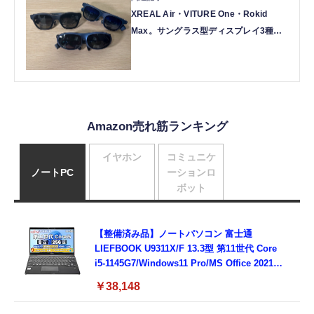
XREAL Air・VITURE One・Rokid
Max。サングラス型ディスプレイ3種を
「外付け機器」視点で比べる（西田宗千
佳）
Amazon売れ筋ランキング
イヤホン
コミュニケ
ノートPC
ーションロ
ボット
【整備済み品】ノートパソコン 富士通
LIEFBOOK U9311X/F 13.3型 第11世代 Core
i5-1145G7/Windows11 Pro/MS Office 2021搭
載/Webカメラ/Wifi・Bluetooth・HDMI・
￥38,148
Type-C/360度回転対応/有線静音マウス付
属/180日保証(タッチスクリーン/メモリ