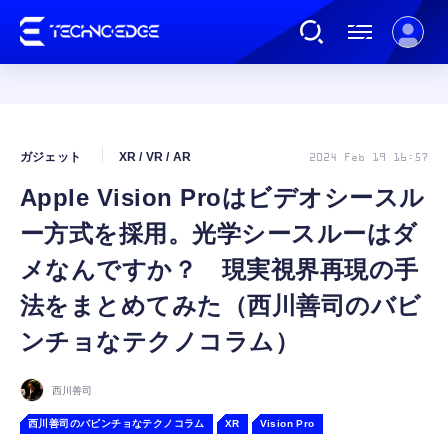
連載
ガジェット
XR / VR / AR
2024 Feb 19 16:57
Apple Vision Proはビデオシースル
AI
ー方式を採用。光学シースルーはダ
ガジェット
メなんですか？ 現実視界再現の手
法をまとめてみた（西川善司のバビ
ゲーム
ンチョなテクノコラム）
カルチャー
西川善司
西川善司のバビンチョなテクノコラム
XR
Vision Pro
公式ストア