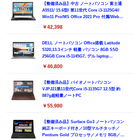
8GB,SSD256GB)
【整備済み品】中古 ノートパソコン 富士通
A5511/ 15.6型/ 第11世代 Core i3-1125G4//
Win11 Pro/MS Office 2021 Pro 付属/Webカ
メラ/DVD/豊富な接続端子 (HDMI, VGA, USB
￥42,398
3.0)/ 有線静音マウス付属/ 180日保証（メモリ
16GB,SSD512GB）
DELL ノートパソコン Office搭载 Latitude
5320,13.3インチ 軽量 パソコン 8GB SSD
256GB Core i5-1145G7, デル laptop
windows 11,中古 ノートPC 日本語キーボー
￥46,800
ド付き (整備済み品)
【整備済み品】バイオノートパソコン
VJPJ21第11世代Core i5-1135G7 12.5型 約
887g超軽量ノートPC
￥55,980
【整備済み品】Surface Go3 ノートパソコン
純正キーボード付き／10型マルチタッチ／
Pentium Gold プロセッサ／メモリ 8GB／