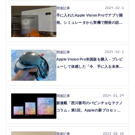
2024.02.5
手に入れたApple Vision Proでアプリ開
発。シミュレータから実機で開発の設定
をしよう（バスケの言い分 第2回）
2024.02.5
Apple Vision Pro米国版を購入・プレビ
ューして体感した「今、手に入る未来」
（西田宗千佳）
2024.01.29
新連載「西川善司のバビンチョなテクノ
コラム」第1回。Appleの新プロセッサ
「M3」はいかなるものぞ？
2023.08.10