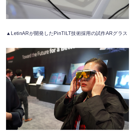
▲LetinARが開発したPinTILT技術採用の試作ARグラス