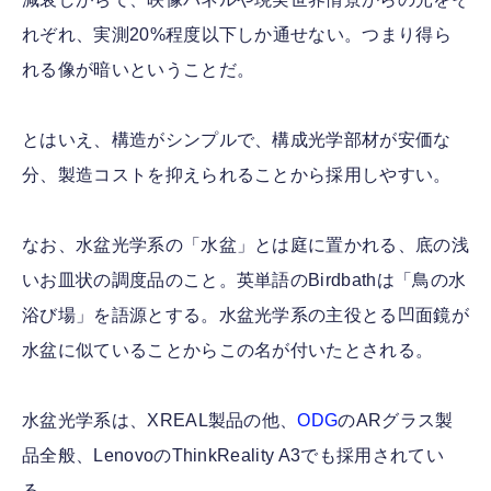
れぞれ、実測20%程度以下しか通せない。つまり得ら
れる像が暗いということだ。
とはいえ、構造がシンプルで、構成光学部材が安価な
分、製造コストを抑えられることから採用しやすい。
なお、水盆光学系の「水盆」とは庭に置かれる、底の浅
いお皿状の調度品のこと。英単語のBirdbathは「鳥の水
浴び場」を語源とする。水盆光学系の主役とる凹面鏡が
水盆に似ていることからこの名が付いたとされる。
水盆光学系は、XREAL製品の他、
ODG
のARグラス製
品全般、LenovoのThinkReality A3でも採用されてい
る。