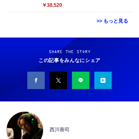
SSD 128GB／Windows11 Office／WiFi-6
￥38,520
Bluetooth5.0／USB-C／1080p顔認証カメラ
>> もっと見る
Grithope イヤホン タイプC【2026新モデル
霊界コミュニケーションロボット BAKETAN
耐久性】 有線イヤホン マイク付き HiFi音質
WARASHI ばけたん ワラシ 改 KAI
ノイズ低減 重低音 遅延なし
SHARE THE STORY
￥5,400
この記事をみんなにシェア
￥949
CASIO Moflin(モフリン）シルバー PE-
タイプc 寝ホンイヤホン 寝ホン type-c 有線
M10SR AIペット（コミュニケーションロボッ
睡眠用イヤホン 【音質強化バージョン
ト）
iPhone 15/16/17対応】横向きに寝ると耳が圧
迫されない ソフトシリコンで柔らかい 超軽量
￥53,900
￥2,199
超小型 外部ノイズ遮断 音質良い リモコン マ
イク付き 安眠 仕事 勉強 通勤通学最適（黑-
CASIO Moflin(モフリン）ゴールドPE-
typec）
Lightning to 3.5mm イヤホンジャック 変換
M10GD AIペット（コミュニケーションロボ
MFi認証 【ハイレゾ音質】 内蔵DAC 遅延な
ット）
西川善司
し 48ビット/96KHz 音量調節対応
￥53,900