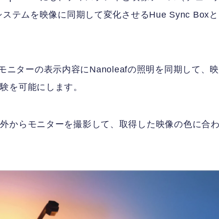
テムを映像に同期して変化させるHue Sync Box
、モニターの表示内容にNanoleafの照明を同期して、
体験を可能にします。
で外からモニターを撮影して、取得した映像の色に合