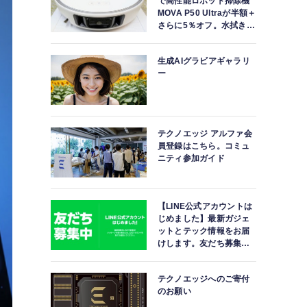
で高性能ロボット掃除機
MOVA P50 Ultraが半額＋
さらに5％オフ。水拭きモ
ップ自動洗浄・乾燥まで
対応ハイエンドモデル
生成AIグラビアギャラリ
ー
テクノエッジ アルファ会
員登録はこちら。コミュ
ニティ参加ガイド
【LINE公式アカウントは
じめました】最新ガジェ
ットとテック情報をお届
けします。友だち募集
中。
テクノエッジへのご寄付
のお願い