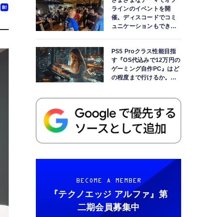
さまざまなテーマでオフ
ラインのイベントを開
催。ディスコードでコミ
ュニケーションもできま
す
PS5 Proクラス性能目指
す『OS代込みで12万円の
ゲーミング自作PC』はど
の程度まで行けるか。
【AI時代の自作PCワーク
ショップ】
BECOME A MEMBER
『テクノエッジ アルファ』
第
二期会員募集中