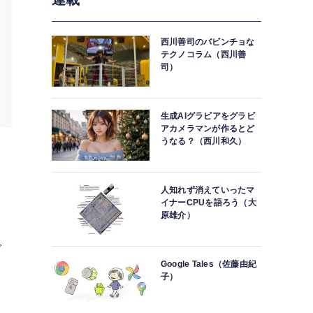
西川善司のバビンチョな
テクノコラム（西川善
司）
生成AIグラビアをグラビ
アカメラマンが作るとど
うなる？（西川和久）
し
人知れず消えていったマ
イナーCPUを語ろう（大
原雄介）
で
Google Tales（佐藤由紀
子）