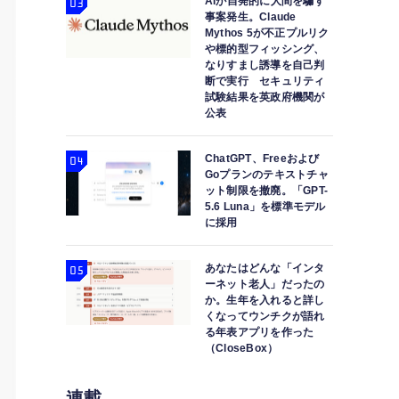
AIが自発的に人間を騙す
事案発生。Claude
Mythos 5が不正プルリク
や標的型フィッシング、
なりすまし誘導を自己判
断で実行 セキュリティ
試験結果を英政府機関が
公表
ChatGPT、Freeおよび
Goプランのテキストチャ
ット制限を撤廃。「GPT-
5.6 Luna」を標準モデル
に採用
あなたはどんな「インタ
ーネット老人」だったの
か。生年を入れると詳し
くなってウンチクが語れ
る年表アプリを作った
（CloseBox）
連載