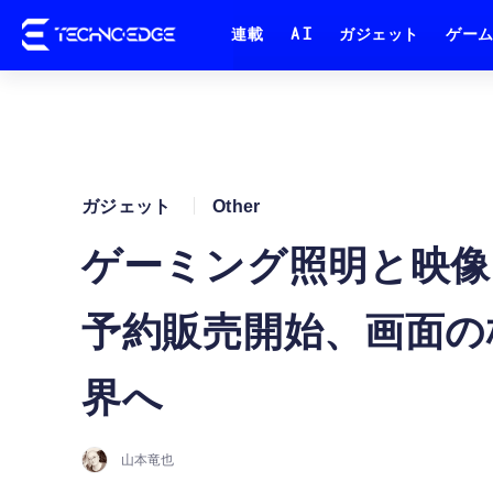
連載
AI
ガジェット
ゲー
ガジェット
Other
ゲーミング照明と映像を同
予約販売開始、画面の
界へ
山本竜也