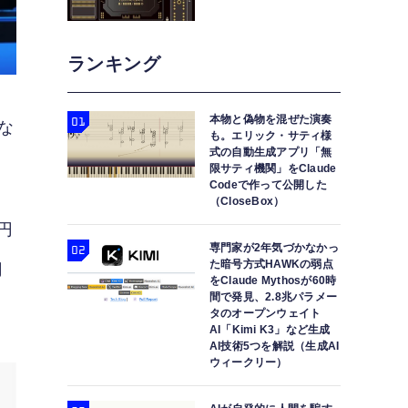
ランキング
本物と偽物を混ぜた演奏
な
も。エリック・サティ様
式の自動生成アプリ「無
限サティ機関」をClaude
Codeで作って公開した
（CloseBox）
円
専門家が2年気づかなかっ
た暗号方式HAWKの弱点
円
をClaude Mythosが60時
間で発見、2.8兆パラメー
タのオープンウェイト
AI「Kimi K3」など生成
AI技術5つを解説（生成AI
ウィークリー）