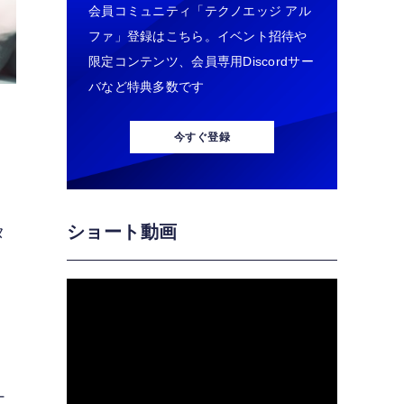
会員コミュニティ「テクノエッジ アル
ファ」登録はこちら。イベント招待や
限定コンテンツ、会員専用Discordサー
バなど特典多数です
今すぐ登録
ショート動画
タ
つ
ナ