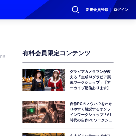
新規会員登録 ｜ ログイン
有料会員限定コンテンツ
05
グラビアカメラマンが教
える「生成AIグラビア実
践ワークショップ」【ア
ーカイブ配信あります】
自作PCのノウハウをわか
りやすく解説するオンラ
インワークショップ「AI
時代の自作PCワークショ
ップ」【アーカイブ配信
あります】