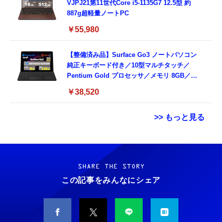
VJPJ21第11世代Core i5-1135G7 12.5型 約
887g超軽量ノートPC
￥55,980
【整備済み品】Surface Go3 ノートパソコン
純正キーボード付き／10型マルチタッチ／
Pentium Gold プロセッサ／メモリ 8GB／
SSD 128GB／Windows11 Office／WiFi-6
￥38,520
Bluetooth5.0／USB-C／1080p顔認証カメラ
>> もっと見る
Grithope イヤホン タイプC【2026新モデル
霊界コミュニケーションロボット BAKETAN
耐久性】 有線イヤホン マイク付き HiFi音質
WARASHI ばけたん ワラシ 改 KAI
ノイズ低減 重低音 遅延なし
SHARE THE STORY
￥5,400
この記事をみんなにシェア
￥949
CASIO Moflin(モフリン）シルバー PE-
タイプc 寝ホンイヤホン 寝ホン type-c 有線
M10SR AIペット（コミュニケーションロボッ
睡眠用イヤホン 【音質強化バージョン