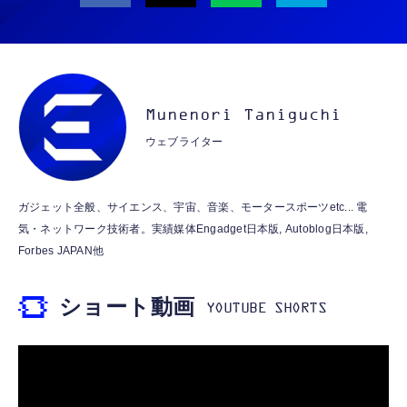
ト）
iPhone 15/16/17対応】横向きに寝ると耳が圧
迫されない ソフトシリコンで柔らかい 超軽量
￥53,900
￥2,199
超小型 外部ノイズ遮断 音質良い リモコン マ
イク付き 安眠 仕事 勉強 通勤通学最適（黑-
CASIO Moflin(モフリン）ゴールドPE-
typec）
Lightning to 3.5mm イヤホンジャック 変換
M10GD AIペット（コミュニケーションロボ
MFi認証 【ハイレゾ音質】 内蔵DAC 遅延な
Munenori Taniguchi
ット）
し 48ビット/96KHz 音量調節対応
ウェブライター
￥53,900
￥999
霊界コミュニケーションロボット BAKETAN
【HIFI音質】iphone イヤホンジャック ライ
ガジェット全般、サイエンス、宇宙、音楽、モータースポーツetc... 電
WARASHI ばけたん ワラシ 桃 MOMO
トニング イヤホン 変換 MFI認証 4極 内蔵
気・ネットワーク技術者。実績媒体Engadget日本版, Autoblog日本版,
DAC 遅延なし 音量調節/音楽
￥5,400
Forbes JAPAN他
￥999
ショート動画
【ペットロボット 】lopeto AI robot チャー
寝ホン 睡眠用イヤホン 寝ながら 痛くない 超
ジングベース付き ロペット 充電ベース付き
軽量2.8g ASMR推薦 ワイヤレス
感情成長型 AI搭載 ペットロボット コミュニ
Bluetooth6.1 柔軟性高 安眠 仕事 ブルー
ケーションロボット 性格育成 会話 ジェスチ
￥55,782
ャー認識 タッチセンサー ペット級ファー あ
￥2,682
たたかな触り心地 着せ替え可能 アプリ連携