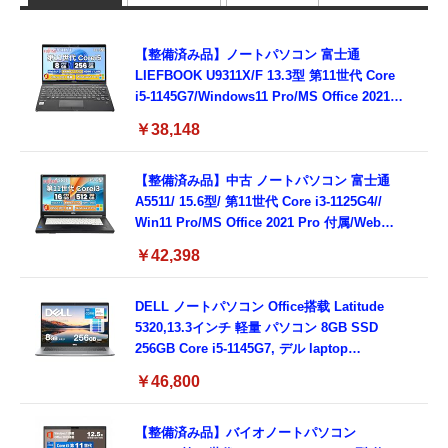
【整備済み品】ノートパソコン 富士通
LIEFBOOK U9311X/F 13.3型 第11世代 Core
i5-1145G7/Windows11 Pro/MS Office 2021搭
載/Webカメラ/Wifi・Bluetooth・HDMI・
￥38,148
Type-C/360度回転対応/有線静音マウス付
属/180日保証(タッチスクリーン/メモリ
8GB,SSD256GB)
【整備済み品】中古 ノートパソコン 富士通
A5511/ 15.6型/ 第11世代 Core i3-1125G4//
Win11 Pro/MS Office 2021 Pro 付属/Webカ
メラ/DVD/豊富な接続端子 (HDMI, VGA, USB
￥42,398
3.0)/ 有線静音マウス付属/ 180日保証（メモリ
16GB,SSD512GB）
DELL ノートパソコン Office搭载 Latitude
5320,13.3インチ 軽量 パソコン 8GB SSD
256GB Core i5-1145G7, デル laptop
windows 11,中古 ノートPC 日本語キーボー
￥46,800
ド付き (整備済み品)
【整備済み品】バイオノートパソコン