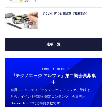
てくのじ何でも実験室（宮里圭介）
連載一覧
BECOME A MEMBER
『テクノエッジ アルファ』
第二期会員募集
中
会員コミュニティ「テクノエッジ アルファ」登録はこ
ちら。イベント招待や限定コンテンツ、会員専用
Discordサーバなど特典多数です