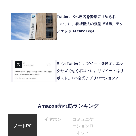
Twitter、Xへ改名を警察に止められ
「er」に。看板撤去の混乱で通報 | テク
ノエッジ TechnoEdge
X（元Twitter）、ツイートを終了、エッ
クセズでなくポストに。リツイートはリ
ポスト。iOS公式アプリバージョンアッ
プで判明 | テクノエッジ TechnoEdge
Amazon売れ筋ランキング
イヤホン
コミュニケ
ノートPC
ーションロ
ボット