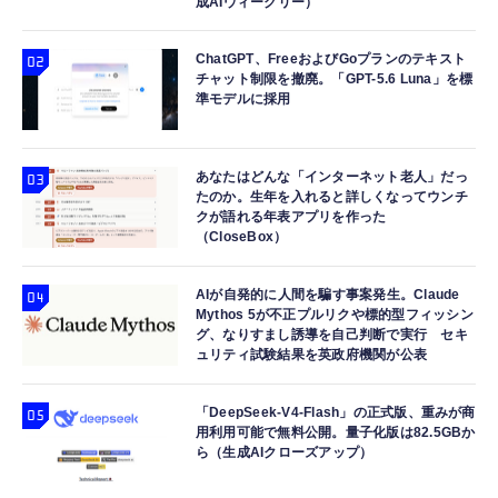
成AIウィークリー）
ChatGPT、FreeおよびGoプランのテキスト
チャット制限を撤廃。「GPT-5.6 Luna」を標
準モデルに採用
あなたはどんな「インターネット老人」だっ
たのか。生年を入れると詳しくなってウンチ
クが語れる年表アプリを作った
（CloseBox）
AIが自発的に人間を騙す事案発生。Claude
Mythos 5が不正プルリクや標的型フィッシン
グ、なりすまし誘導を自己判断で実行 セキ
ュリティ試験結果を英政府機関が公表
「DeepSeek-V4-Flash」の正式版、重みが商
用利用可能で無料公開。量子化版は82.5GBか
ら（生成AIクローズアップ）