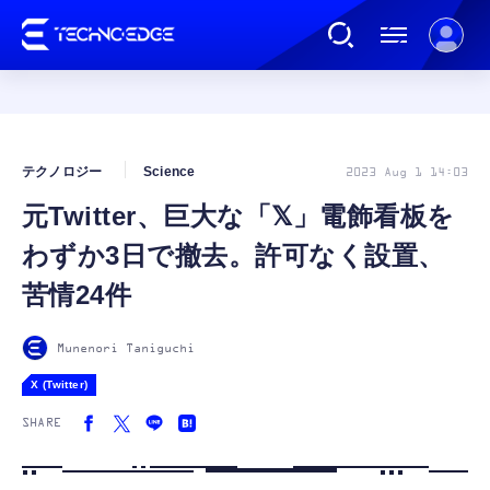
連載
テクノロジー
Science
2023 Aug 1 14:03
元Twitter、巨大な「𝕏」電飾看板を
AI
わずか3日で撤去。許可なく設置、
ガジェット
苦情24件
ゲーム
Munenori Taniguchi
X (Twitter)
カルチャー
SHARE
公式ストア