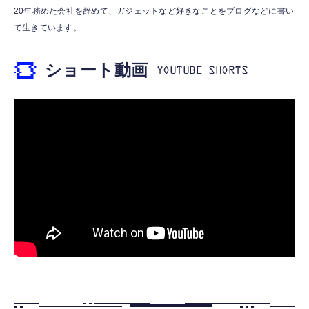
霊界コミュニケーションロボット BAKETAN
【HIFI音質】iphone イヤホンジャック ライ
20年務めた会社を辞めて、ガジェットなど好きなことをブログなどに書い
WARASHI ばけたん ワラシ 桃 MOMO
トニング イヤホン 変換 MFI認証 4極 内蔵
て生きています。
DAC 遅延なし 音量調節/音楽
￥5,400
￥999
ショート動画
【ペットロボット 】lopeto AI robot チャー
寝ホン 睡眠用イヤホン 寝ながら 痛くない 超
ジングベース付き ロペット 充電ベース付き
軽量2.8g ASMR推薦 ワイヤレス
感情成長型 AI搭載 ペットロボット コミュニ
Bluetooth6.1 柔軟性高 安眠 仕事 ブルー
ケーションロボット 性格育成 会話 ジェスチ
￥55,782
ャー認識 タッチセンサー ペット級ファー あ
￥2,682
たたかな触り心地 着せ替え可能 アプリ連携
Gemini