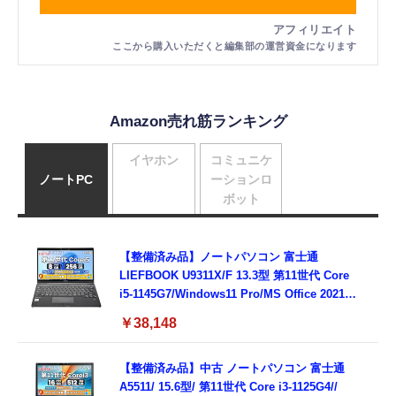
Amazon売れ筋ランキング
イヤホン
コミュニケ
ノートPC
ーションロ
ボット
【整備済み品】ノートパソコン 富士通
LIEFBOOK U9311X/F 13.3型 第11世代 Core
i5-1145G7/Windows11 Pro/MS Office 2021搭
載/Webカメラ/Wifi・Bluetooth・HDMI・
￥38,148
Type-C/360度回転対応/有線静音マウス付
属/180日保証(タッチスクリーン/メモリ
8GB,SSD256GB)
【整備済み品】中古 ノートパソコン 富士通
A5511/ 15.6型/ 第11世代 Core i3-1125G4//