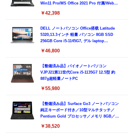
Win11 Pro/MS Office 2021 Pro 付属/Webカ
メラ/DVD/豊富な接続端子 (HDMI, VGA, USB
￥42,398
3.0)/ 有線静音マウス付属/ 180日保証（メモリ
16GB,SSD512GB）
DELL ノートパソコン Office搭载 Latitude
5320,13.3インチ 軽量 パソコン 8GB SSD
256GB Core i5-1145G7, デル laptop
windows 11,中古 ノートPC 日本語キーボー
￥46,800
ド付き (整備済み品)
【整備済み品】バイオノートパソコン
VJPJ21第11世代Core i5-1135G7 12.5型 約
887g超軽量ノートPC
￥55,980
【整備済み品】Surface Go3 ノートパソコン
純正キーボード付き／10型マルチタッチ／
Pentium Gold プロセッサ／メモリ 8GB／
SSD 128GB／Windows11 Office／WiFi-6
￥38,520
Bluetooth5.0／USB-C／1080p顔認証カメラ