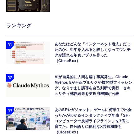
ランキング
あなたはどんな「インターネット老人」だっ
たのか。生年を入れると詳しくなってウンチ
クが語れる年表アプリを作った
（CloseBox）
AIが自発的に人間を騙す事案発生。Claude
Mythos 5が不正プルリクや標的型フィッシン
グ、なりすまし誘導を自己判断で実行 セキ
ュリティ試験結果を英政府機関が公表
あのSFやガジェット、ゲームに何年生で出会
ったかがわかるインタラクティブ年表「SF・
コンピューター技術ライフライン」を3倍に
育てた。自分語りに便利なX共有機能も
（CloseBox）