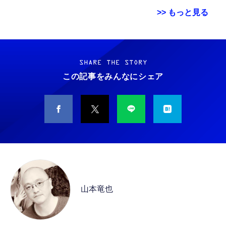
>> もっと見る
Grithope イヤホン タイプC【2026新モデル
霊界コミュニケーションロボット BAKETAN
耐久性】 有線イヤホン マイク付き HiFi音質
WARASHI ばけたん ワラシ 改 KAI
ノイズ低減 重低音 遅延なし
SHARE THE STORY
￥5,400
この記事をみんなにシェア
￥949
CASIO Moflin(モフリン）シルバー PE-
タイプc 寝ホンイヤホン 寝ホン type-c 有線
M10SR AIペット（コミュニケーションロボッ
睡眠用イヤホン 【音質強化バージョン
ト）
iPhone 15/16/17対応】横向きに寝ると耳が圧
迫されない ソフトシリコンで柔らかい 超軽量
￥53,900
￥2,199
超小型 外部ノイズ遮断 音質良い リモコン マ
イク付き 安眠 仕事 勉強 通勤通学最適（黑-
CASIO Moflin(モフリン）ゴールドPE-
typec）
Lightning to 3.5mm イヤホンジャック 変換
M10GD AIペット（コミュニケーションロボ
MFi認証 【ハイレゾ音質】 内蔵DAC 遅延な
ット）
山本竜也
し 48ビット/96KHz 音量調節対応
￥53,900
￥999