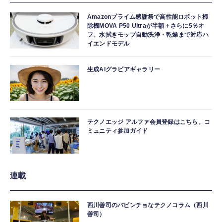
Amazonプライム感謝祭で高性能ロボット掃
除機MOVA P50 Ultraが半額＋さらに5％オ
フ。水拭きモップ自動洗浄・乾燥まで対応ハ
イエンドモデル
生成AIグラビアギャラリー
テクノエッジ アルファ会員登録はこちら。コ
ミュニティ参加ガイド
連載
西川善司のバビンチョなテクノコラム（西川
善司）