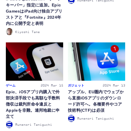
Munenori Taniguchi
キーパー」指定に追加。Epic
GamesはiPad向け独自アプリ
FOLLOW US
ストアと『Fortnite』2024年
内に公開予定と表明
Kiyoshi Tane
ゲーム
ガジェット
2024
Mar 15
2024
Mar 13
Epic、iOSアプリ内購入で外
アップル、EU圏内でウェブか
部決済手段でも高額な手数料
ら直接iOSアプリのダウンロ
徴収は裁判所命令違反と
ード許可へ。各種要件やコア
Appleを非難。連邦地裁に申
技術料(CTF)は必須
立て
Munenori Taniguchi
Munenori Taniguchi