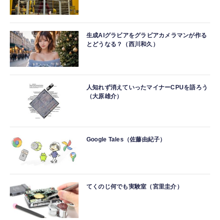
生成AIグラビアをグラビアカメラマンが作る
とどうなる？（西川和久）
人知れず消えていったマイナーCPUを語ろう
（大原雄介）
Google Tales（佐藤由紀子）
てくのじ何でも実験室（宮里圭介）