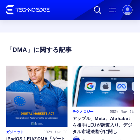
連載
DMA
AI
ガジェット
ゲーム
テクノロジー
2024
Mar 26
アップル、Meta、Alphabet
カルチャー
を相手にEUが調査入り。デジ
タル市場法遵守に関し
ガジェット
2024
Apr 30
公式ストア
iPadOSもEUのDMA「ゲート