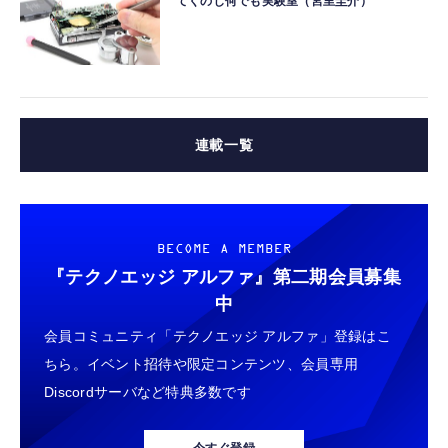
てくのじ何でも実験室（宮里圭介）
連載一覧
BECOME A MEMBER
『テクノエッジ アルファ』
第二期会員募集
中
会員コミュニティ「テクノエッジ アルファ」登録はこ
ちら。イベント招待や限定コンテンツ、会員専用
Discordサーバなど特典多数です