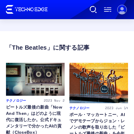
連載
The Beatles
AI
ガジェット
ゲーム
テクノロジー
2023
Nov 2
ビートルズ最後の新曲「Now
テクノロジー
2023
Jun 14
And Then」はどのように現
カルチャー
ポール・マッカートニー、AI
代に復活したか。公式ドキュ
でデモテープからジョン・レ
メンタリーで分かったAIの貢
ノンの歌声を取り出した「ビ
公式ストア
献（CloseBox）
ートルズ最後の新曲」を今年