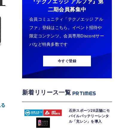
『テクノエッジ アルファ』
第
二期会員募集中
会員コミュニティ「テクノエッジ アル
ファ」登録はこちら。イベント招待や
限定コンテンツ、会員専用Discordサー
バなど特典多数です
今すぐ登録
新着リリース一覧
見る
石井スポーツ28店舗にモ
バイルバッテリーレンタ
ル「充レン」を導入