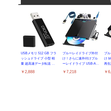
USBメモリ 512 GB フラ
ブルーレイドライブ外付
ブル
ッシュドライブ 小型 軽
け！さらに速外付けブル
け b
量 超高速データ転送 大
ーレイドライブ USB-A/C
再生読
容量 読取り最大15MB/s
対応 BD/DVD/CD 再生・
ブル
￥2,888
￥7,218
￥6,
キャップ式 USBメモリー
読み込み・書き込み対応
応Wi
スティック データ転送
ポータブルBlu-rayプレー
トパソ
Windows PCに対応
ヤー Windows 7-11/Mac
けド
OSパソコン対応電源ケ
ーブル付属（black）