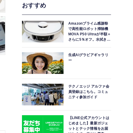
おすすめ
Amazonプライム感謝祭
で高性能ロボット掃除機
MOVA P50 Ultraが半額＋
さらに5％オフ。水拭きモ
ップ自動洗浄・乾燥まで
対応ハイエンドモデル
生成AIグラビアギャラリ
ー
テクノエッジ アルファ会
員登録はこちら。コミュ
ニティ参加ガイド
【LINE公式アカウントは
じめました】最新ガジェ
ットとテック情報をお届