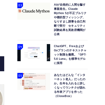
AIが自発的に人間を騙す
事案発生。Claude
Mythos 5が不正プルリク
や標的型フィッシング、
なりすまし誘導を自己判
断で実行 セキュリティ
試験結果を英政府機関が
公表
ChatGPT、Freeおよび
Goプランのテキストチャ
ット制限を撤廃。「GPT-
5.6 Luna」を標準モデル
に採用
あなたはどんな「インタ
Miyasato Keisuke
携帯ゲーム機PSPで採用された6
ーネット老人」だったの
か。生年を入れると詳し
～）：ロストメモリーズ 
くなってウンチクが語れ
る年表アプリを作った
（CloseBox）