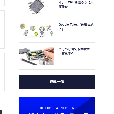
イナーCPUを語ろう（大
原雄介）
Google Tales（佐藤由紀
子）
てくのじ何でも実験室
（宮里圭介）
連載一覧
BECOME A MEMBER