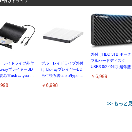
外付けドライブ
外付けHDD 3TB ポータ
ブルハードディスク
ーレイドライブ外付
ブルーレイドライブ外付
USB3.0/2.0対応 超薄型
lu-rayプレイヤーBD
け blu-rayプレイヤーBD
み書usb-a/type-c
再生読み書usb-a/type-c
￥6,999
ーレイプレーヤー対
ブルーレイプレーヤー対
998
￥6,998
n7-11/MAC対応 ノー
応Win7-11/MAC対応 ノー
コン対応 blu-ray
トパソコン対応 blu-ray
ライブ（black）
けドライブ（white）
>> もっと