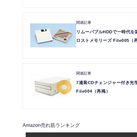
リムーバブルHDDで一時代を築い
ロストメモリーズ File005（
7連装CDチェンジャー付き光学
File004（再掲）
Amazon売れ筋ランキング