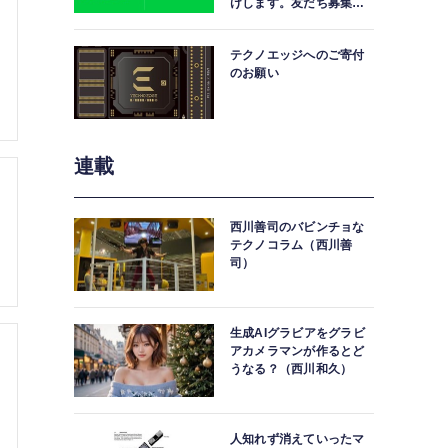
けします。友だち募集
中。
テクノエッジへのご寄付
のお願い
連載
西川善司のバビンチョな
テクノコラム（西川善
司）
生成AIグラビアをグラビ
アカメラマンが作るとど
うなる？（西川和久）
人知れず消えていったマ