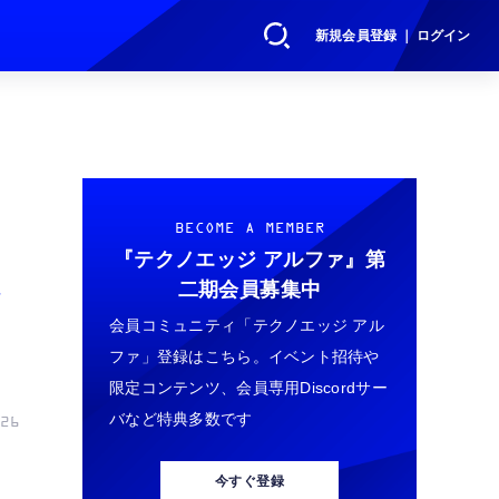
新規会員登録 ｜ ログイン
BECOME A MEMBER
『テクノエッジ アルファ』
第
二期会員募集中
リ
会員コミュニティ「テクノエッジ アル
ファ」登録はこちら。イベント招待や
限定コンテンツ、会員専用Discordサー
バなど特典多数です
26
今すぐ登録