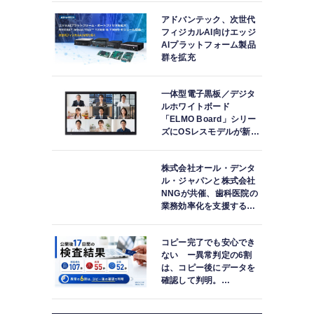
アドバンテック、次世代
フィジカルAI向けエッジ
AIプラットフォーム製品
群を拡充
一体型電子黒板／デジタ
ルホワイトボード
「ELMO Board」シリー
ズにOSレスモデルが新登
場
株式会社オール・デンタ
ル・ジャパンと株式会社
NNGが共催、歯科医院の
業務効率化を支援する院
内一括管理システム
「PLUM CONNECT」を
コピー完了でも安心でき
紹介
ない ー異常判定の6割
は、コピー後にデータを
確認して判明。
「DATA119 Media
Test」利用者が任意提供