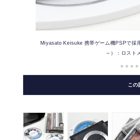
Miyasato Keisuke
携帯ゲーム機PSPで採用
～）：ロストメモ
この
年頃