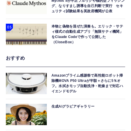
Mythos 5が不正プルリクや標的型フィッシン
グ、なりすまし誘導を自己判断で実行 セキ
ュリティ試験結果を英政府機関が公表
本物と偽物を混ぜた演奏も。エリック・サテ
ィ様式の自動生成アプリ「無限サティ機関」
をClaude Codeで作って公開した
（CloseBox）
おすすめ
Amazonプライム感謝祭で高性能ロボット掃
除機MOVA P50 Ultraが半額＋さらに5％オ
フ。水拭きモップ自動洗浄・乾燥まで対応ハ
イエンドモデル
生成AIグラビアギャラリー