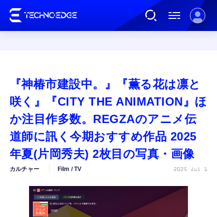
連載
『神椿市建設中。』『薫る花は凛と
AI
咲く』『CITY THE ANIMATION』ほ
か注目作多数。REGZAのアニメ伝
ガジェット
道師に訊く今期おすすめ作品 2025
年夏(片岡秀夫) 2枚目の写真・画像
ゲーム
カルチャー
Film / TV
2025 Jul 1
カルチャー
公式ストア