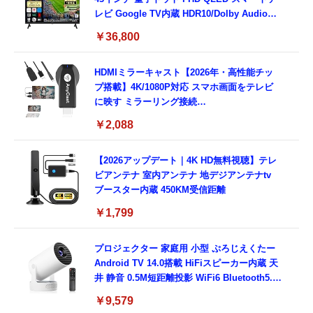
レビ Google TV内蔵 HDR10/Dolby Audio対
応 ネット動画視聴可能 地上波受信なし 音声
￥36,800
検索可能 日本語対応
HDMIミラーキャスト【2026年・高性能チッ
プ搭載】4K/1080P対応 スマホ画面をテレビ
に映す ミラーリング接続
iPhone/Android/Windows/Mac OS対応 モー
￥2,088
ド切替不要 簡単セットアップ アプリ互換性あ
り YouTube視聴可能 大画面で楽しめる 日本
語取扱説明書付き（ブラック）
【2026アップデート｜4K HD無料視聴】テレ
ビアンテナ 室内アンテナ 地デジアンテナtv
ブースター内蔵 450KM受信距離
￥1,799
プロジェクター 家庭用 小型 ぷろじえくたー
Android TV 14.0搭載 HiFiスピーカー内蔵 天
井 静音 0.5M短距離投影 WiFi6 Bluetooth5.4
350"大画面 自動台形補正 ホームシアター
￥9,579
HDMI/スマホ/PC/DVD/Switchなどに対応 プ