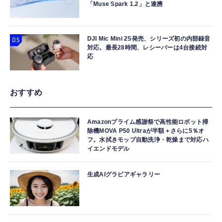
「Muse Spark 1.2」と連携
DJI Mic Mini 2S発売、シリーズ初の内部録音
対応。最長28時間、レシーバーは4台接続対
応
おすすめ
Amazonプライム感謝祭で高性能ロボット掃
除機MOVA P50 Ultraが半額＋さらに5％オ
フ。水拭きモップ自動洗浄・乾燥まで対応ハ
イエンドモデル
生成AIグラビアギャラリー