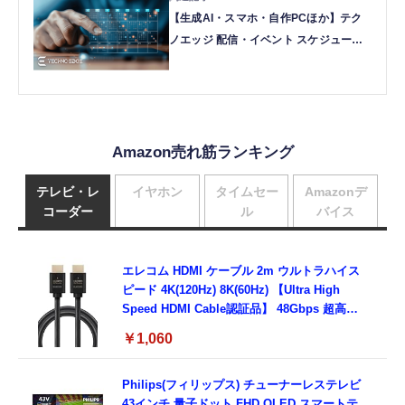
【生成AI・スマホ・自作PCほか】テク
ノエッジ 配信・イベント スケジュール
【2026年】
Amazon売れ筋ランキング
テレビ・レ
イヤホン
タイムセー
Amazonデ
コーダー
ル
バイス
エレコム HDMI ケーブル 2m ウルトラハイス
ピード 4K(120Hz) 8K(60Hz) 【Ultra High
Speed HDMI Cable認証品】 48Gbps 超高速
テレビ・パソコン・ゲーム機などに
￥1,060
7680×4320 eARC 黒 ECDH-HD21E20BK
Philips(フィリップス) チューナーレステレビ
43インチ 量子ドット FHD QLED スマートテ