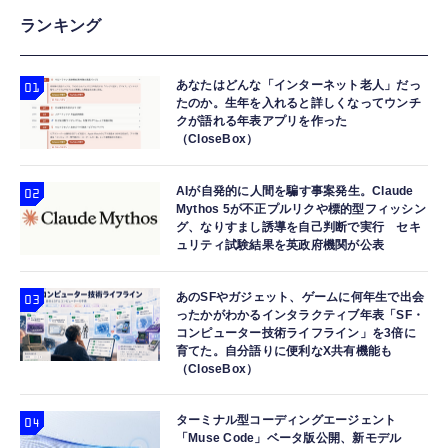
【整備済み品】 Nintendo Switch Lite 本体
【HIFI音質】iphone イヤホンジャック ライ
Amazon Fire TV Stick 4K Plus | 映画館のよ
ランキング
ターコイズ (整備済み品)
トニング イヤホン 変換 MFI認証 4極 内蔵
うな4K体験 | ストリーミングメディアプレイ
DAC 遅延なし 音量調節/音楽
ヤー
￥25,540
あなたはどんな「インターネット老人」だっ
￥999
￥9,980
たのか。生年を入れると詳しくなってウンチ
クが語れる年表アプリを作った
【整備済み品】 Nintendo Switch Lite 本体
（CloseBox）
寝ホン 睡眠用イヤホン 寝ながら 痛くない 超
Amazon Echo Dot (エコードット) 第5世代 -
グレー (整備済み品)
軽量2.8g ASMR推薦 ワイヤレス
Alexa、センサー搭載、鮮やかなサウンド｜チ
￥25,856
Bluetooth6.1 柔軟性高 安眠 仕事 ブルー
ャコール
AIが自発的に人間を騙す事案発生。Claude
Mythos 5が不正プルリクや標的型フィッシン
￥2,682
￥7,480
グ、なりすまし誘導を自己判断で実行 セキ
ュリティ試験結果を英政府機関が公表
あのSFやガジェット、ゲームに何年生で出会
ったかがわかるインタラクティブ年表「SF・
コンピューター技術ライフライン」を3倍に
育てた。自分語りに便利なX共有機能も
（CloseBox）
ターミナル型コーディングエージェント
「Muse Code」ベータ版公開、新モデル