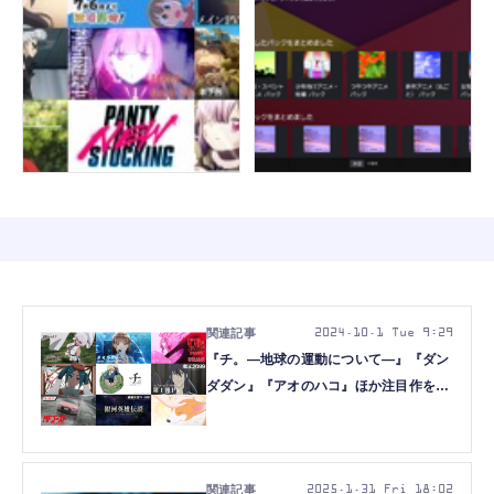
2024.10.1 Tue 9:29
『チ。―地球の運動について―』『ダン
ダダン』『アオのハコ』ほか注目作をチ
ェック。REGZAのアニメ伝道師に訊く
今期おすすめ作品 2024年秋 (片岡秀夫)
2025.1.31 Fri 18:02