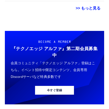
レゼント 日本語説明書
>> もっと見る
Grithope イヤホン タイプC【2026新モデル
【New】Amazon Fire TV Stick HD | 手軽に
【整備済み品】 Apple iPhone 14 128GB イ
耐久性】 有線イヤホン マイク付き HiFi音質
ストリーミングをはじめよう | ストリーミン
エロー SIMフリー 5G対応 (整備済み品)
ノイズ低減 重低音 遅延なし
グメディアプレイヤー
￥56,051
￥949
￥6,980
BECOME A MEMBER
『テクノエッジ アルファ』
第二期会員募集
【整備済み品】 Earth Dreams内蔵 HDD 1TB
タイプc 寝ホンイヤホン 寝ホン type-c 有線
【New】Amazon Fire TV Stick HD | 手軽に
中
3.5インチ NAS丶パソコンPC丶サーバー対応
睡眠用イヤホン 【音質強化バージョン
ストリーミングをはじめよう | ストリーミン
ハードディスク 保証1年
会員コミュニティ「テクノエッジ アルファ」登録はこ
iPhone 15/16/17対応】横向きに寝ると耳が圧
グメディアプレイヤー
迫されない ソフトシリコンで柔らかい 超軽量
￥5,480
ちら。イベント招待や限定コンテンツ、会員専用
￥2,199
￥6,980
超小型 外部ノイズ遮断 音質良い リモコン マ
Discordサーバなど特典多数です
イク付き 安眠 仕事 勉強 通勤通学最適（黑-
【整備済み品】エイチピー ProDisplay P224
typec）
Lightning to 3.5mm イヤホンジャック 変換
Amazon Fire TV Stick 4K Select | 4Kの高画
モニター 21.5インチ IPS フルHD｜
MFi認証 【ハイレゾ音質】 内蔵DAC 遅延な
質ストリーミング | ストリーミングメディア
今すぐ登録
HDMI/DisplayPort/VGA｜5ms 応答｜ブルー
し 48ビット/96KHz 音量調節対応
プレイヤー
ライトカット & フリッカーフリー｜VESA 対
￥8,520
￥999
￥7,980
応