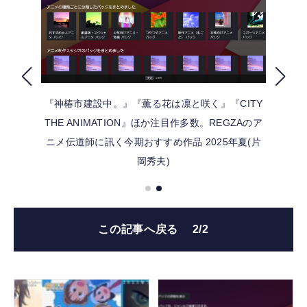
FOLLOW US
『神椿市建設中。』『薫る花は凛と咲く』『CITY
THE ANIMATION』ほか注目作多数。REGZAのア
ニメ伝道師に訊く今期おすすめ作品 2025年夏(片
岡秀夫)
この記事へ戻る
2/2