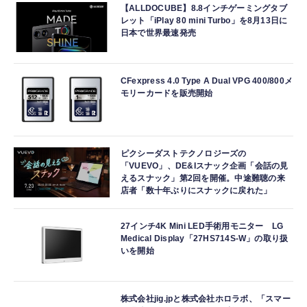
【ALLDOCUBE】8.8インチゲーミングタブ
レット「iPlay 80 mini Turbo」を8月13日に
日本で世界最速発売
CFexpress 4.0 Type A Dual VPG 400/800メ
モリーカードを販売開始
ピクシーダストテクノロジーズの
「VUEVO」、DE&Iスナック企画「会話の見
えるスナック」第2回を開催。中途難聴の来
店者「数十年ぶりにスナックに戻れた」
27インチ4K Mini LED手術用モニター LG
Medical Display「27HS714S-W」の取り扱
いを開始
株式会社jig.jpと株式会社ホロラボ、「スマー