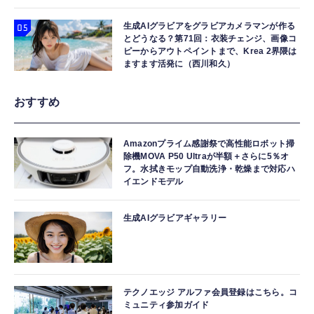
生成AIグラビアをグラビアカメラマンが作る
とどうなる？第71回：衣装チェンジ、画像コ
ピーからアウトペイントまで、Krea 2界隈は
ますます活発に（西川和久）
おすすめ
Amazonプライム感謝祭で高性能ロボット掃
除機MOVA P50 Ultraが半額＋さらに5％オ
フ。水拭きモップ自動洗浄・乾燥まで対応ハ
イエンドモデル
生成AIグラビアギャラリー
テクノエッジ アルファ会員登録はこちら。コ
ミュニティ参加ガイド