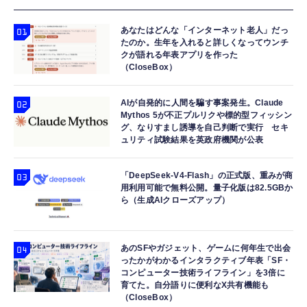
あなたはどんな「インターネット老人」だっ
たのか。生年を入れると詳しくなってウンチ
クが語れる年表アプリを作った
（CloseBox）
AIが自発的に人間を騙す事案発生。Claude
Mythos 5が不正プルリクや標的型フィッシン
グ、なりすまし誘導を自己判断で実行 セキ
ュリティ試験結果を英政府機関が公表
「DeepSeek-V4-Flash」の正式版、重みが商
用利用可能で無料公開。量子化版は82.5GBか
ら（生成AIクローズアップ）
あのSFやガジェット、ゲームに何年生で出会
ったかがわかるインタラクティブ年表「SF・
コンピューター技術ライフライン」を3倍に
育てた。自分語りに便利なX共有機能も
（CloseBox）