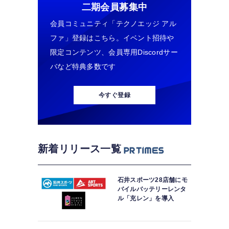
二期会員募集中
会員コミュニティ「テクノエッジ アル
ファ」登録はこちら。イベント招待や
限定コンテンツ、会員専用Discordサー
バなど特典多数です
今すぐ登録
新着リリース一覧
石井スポーツ28店舗にモ
バイルバッテリーレンタ
ル「充レン」を導入