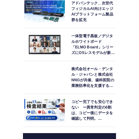
アドバンテック、次世代
フィジカルAI向けエッジ
AIプラットフォーム製品
群を拡充
一体型電子黒板／デジタ
ルホワイトボード
「ELMO Board」シリー
ズにOSレスモデルが新登
場
株式会社オール・デンタ
ル・ジャパンと株式会社
NNGが共催、歯科医院の
業務効率化を支援する院
内一括管理システム
「PLUM CONNECT」を
コピー完了でも安心でき
紹介
ない ー異常判定の6割
は、コピー後にデータを
確認して判明。
「DATA119 Media
Test」利用者が任意提供
した判定済み107件を初