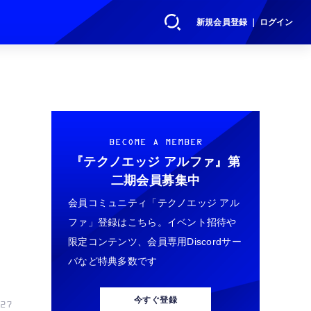
新規会員登録 ｜ ログイン
BECOME A MEMBER
『テクノエッジ アルファ』
第
二期会員募集中
会員コミュニティ「テクノエッジ アル
ファ」登録はこちら。イベント招待や
限定コンテンツ、会員専用Discordサー
バなど特典多数です
今すぐ登録
27