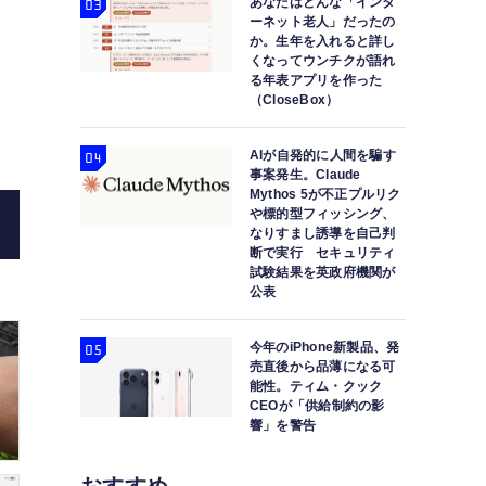
あなたはどんな「インタ
ーネット老人」だったの
か。生年を入れると詳し
くなってウンチクが語れ
る年表アプリを作った
（CloseBox）
AIが自発的に人間を騙す
事案発生。Claude
Mythos 5が不正プルリク
や標的型フィッシング、
なりすまし誘導を自己判
断で実行 セキュリティ
試験結果を英政府機関が
公表
今年のiPhone新製品、発
売直後から品薄になる可
能性。ティム・クック
CEOが「供給制約の影
響」を警告