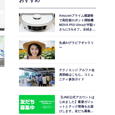
おすすめ
HUAWEI WATCH FIT 4 Pro 実機レビュ
理、すべてがワ
Amazonプライム感謝祭
で高性能ロボット掃除機
MOVA P50 Ultraが半額＋
さらに5％オフ。水拭きモ
ップ自動洗浄・乾燥まで
対応ハイエンドモデル
生成AIグラビアギャラリ
ー
テクノエッジ アルファ会
員登録はこちら。コミュ
ニティ参加ガイド
【LINE公式アカウントは
じめました】最新ガジェ
ットとテック情報をお届
けします。友だち募集