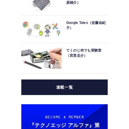
原雄介）
Google Tales（佐藤由紀
子）
てくのじ何でも実験室
（宮里圭介）
連載一覧
BECOME A MEMBER
『テクノエッジ アルファ』
第