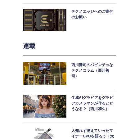
中。
テクノエッジへのご寄付
のお願い
連載
西川善司のバビンチョな
テクノコラム（西川善
司）
生成AIグラビアをグラビ
アカメラマンが作るとど
うなる？（西川和久）
人知れず消えていったマ
イナーCPUを語ろう（大