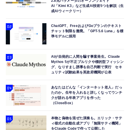
GRANBLUE FANTASY: Relink - Endless
2.8兆パラメータのオープンウェイト
AI「Kimi K3」など生成AI技術5つを解説（生
Ragnarok(グランブルーファンタジー リリン
エレコム 充電器 コンセント USB-C USB-A 2
寝ホン 睡眠用イヤホン 寝ながら 痛くない 超
成AIウィークリー）
ク エンドレスラグナロク) 同梱 - PS5
ポート 20W PD対応 折りたたみ式プラグ ホワ
軽量2.8g ASMR推薦 ワイヤレス
イト EC-AC12020WH
Bluetooth6.1 柔軟性高 安眠 仕事 ブルー
￥4,828
ChatGPT、FreeおよびGoプランのテキスト
￥1,290
￥2,682
チャット制限を撤廃。「GPT-5.6 Luna」を標
準モデルに採用
AIが自発的に人間を騙す事案発生。Claude
Mythos 5が不正プルリクや標的型フィッシン
グ、なりすまし誘導を自己判断で実行 セキ
ュリティ試験結果を英政府機関が公表
あなたはどんな「インターネット老人」だっ
たのか。生年を入れると詳しくなってウンチ
クが語れる年表アプリを作った
（CloseBox）
本物と偽物を混ぜた演奏も。エリック・サテ
ィ様式の自動生成アプリ「無限サティ機関」
をClaude Codeで作って公開した