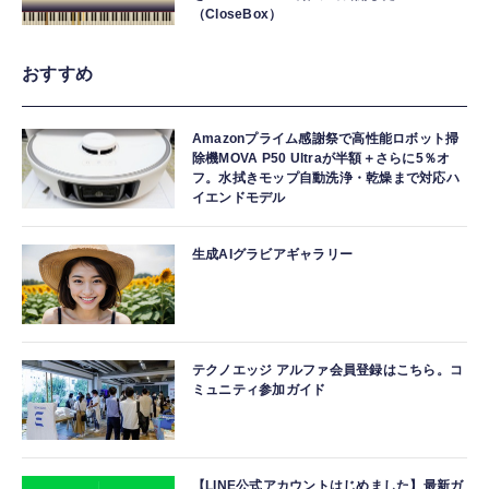
（CloseBox）
おすすめ
Amazonプライム感謝祭で高性能ロボット掃
除機MOVA P50 Ultraが半額＋さらに5％オ
フ。水拭きモップ自動洗浄・乾燥まで対応ハ
イエンドモデル
生成AIグラビアギャラリー
テクノエッジ アルファ会員登録はこちら。コ
ミュニティ参加ガイド
【LINE公式アカウントはじめました】最新ガ