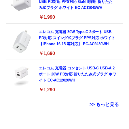
USB PD対応 PPS対応 GaN II採用 折りたた
み式プラグ ホワイト EC-AC11045WH
￥1,990
エレコム 充電器 30W Type-C 2ポート USB
PD対応 スイング式プラグ PPS対応 ホワイト
【iPhone 16 15 等対応】 EC-AC9430WH
￥1,690
エレコム 充電器 コンセント USB-C USB-A 2
ポート 20W PD対応 折りたたみ式プラグ ホワ
イト EC-AC12020WH
￥1,290
>> もっと見る
エレコム 充電器 Type-C USB-C 20W USB PD
Grithope イヤホン タイプC【2026新モデル
Beast of Reincarnation -PS5 【特典】プロダ
対応 ケーブル一体型 1.5m PSE認証品 GaN採
耐久性】 有線イヤホン マイク付き HiFi音質
クトコード 封入