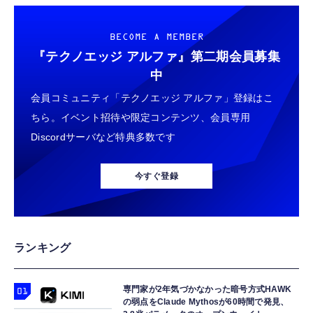
用 折りたたみ式プラグ しろちゃん 【
ノイズ低減 重低音 遅延なし
￥7,286
iPhone16 15 等対応】 EC-AC6920WF
￥1,058
￥949
BECOME A MEMBER
『テクノエッジ アルファ』
第二期会員募集
エレコム 充電器 Type-C USB-C 20W USB PD
タイプc 寝ホンイヤホン 寝ホン type-c 有線
中
Split Fiction スプリットフィクション- PS5
対応 1ポート PSE認証品 GaN採用 折りたた
睡眠用イヤホン 【音質強化バージョン
￥4,281
会員コミュニティ「テクノエッジ アルファ」登録はこ
み式プラグ ホワイト 【 iPhone16 15 等対
iPhone 15/16/17対応】横向きに寝ると耳が圧
応】 EC-AC6820WH
迫されない ソフトシリコンで柔らかい 超軽量
ちら。イベント招待や限定コンテンツ、会員専用
￥790
￥2,199
超小型 外部ノイズ遮断 音質良い リモコン マ
Discordサーバなど特典多数です
イク付き 安眠 仕事 勉強 通勤通学最適（黑-
STEINS;GATE RE:BOOT（シュタインズゲー
エレコム 充電器 45W 2ポート Type-C USB-A
typec）
Lightning to 3.5mm イヤホンジャック 変換
ト リブート） 【予約特典】
USB PD対応 PPS対応 GaN II採用 折りたた
MFi認証 【ハイレゾ音質】 内蔵DAC 遅延な
DLC「STEINS;GATE 変移空間のオクテッ
今すぐ登録
み式プラグ ホワイト EC-AC11045WH
し 48ビット/96KHz 音量調節対応
ト」 同梱 - PS5
￥6,365
￥1,990
￥999
【PS5】鬼武者 Way of the Sword
エレコム 充電器 30W Type-C 2ポート USB
【HIFI音質】iphone イヤホンジャック ライ
ランキング
PD対応 スイング式プラグ PPS対応 ホワイト
トニング イヤホン 変換 MFI認証 4極 内蔵
￥7,296
【iPhone 16 15 等対応】 EC-AC9430WH
DAC 遅延なし 音量調節/音楽
専門家が2年気づかなかった暗号方式HAWK
￥1,690
￥999
の弱点をClaude Mythosが60時間で発見、