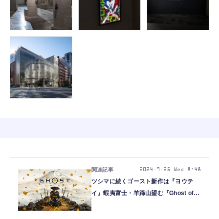
2024.9.25 Wed 8:48
ツシマに続くゴースト新作は『ヨウテ
イ』蝦夷富士・羊蹄山望む『Ghost of
Yōtei』発表、PS5で2025年発売