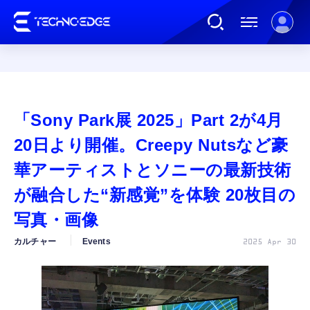
連載
「Sony Park展 2025」Part 2が4月
AI
20日より開催。Creepy Nutsなど豪
華アーティストとソニーの最新技術
ガジェット
が融合した“新感覚”を体験 20枚目の
写真・画像
ゲーム
カルチャー
Events
2025 Apr 30
カルチャー
公式ストア