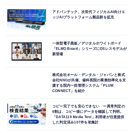
アドバンテック、次世代フィジカルAI向けエ
ッジAIプラットフォーム製品群を拡充
一体型電子黒板／デジタルホワイトボード
「ELMO Board」シリーズにOSレスモデルが
新登場
株式会社オール・デンタル・ジャパンと株式
会社NNGが共催、歯科医院の業務効率化を支
援する院内一括管理システム「PLUM
CONNECT」を紹介
コピー完了でも安心できない ー異常判定の
6割は、コピー後にデータを確認して判明。
「DATA119 Media Test」利用者が任意提供
した判定済み107件を初集計