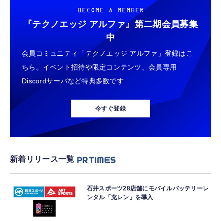
BECOME A MEMBER
『テクノエッジ アルファ』
第二期会員募集
中
会員コミュニティ「テクノエッジ アルファ」登録はこ
ちら。イベント招待や限定コンテンツ、会員専用
Discordサーバなど特典多数です
今すぐ登録
新着リリース一覧
石井スポーツ28店舗にモバイルバッテリーレ
ンタル「充レン」を導入