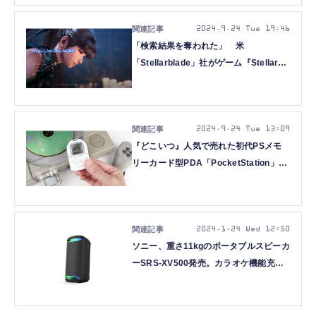
2024.9.24 Tue 19:46
「検索結果を奪われた」 米
「Stellarblade」社がゲーム『Stellar
Blade』を訴える。ソニー・SHIFT UP
に使用差止と損害賠償請求
2024.9.24 Tue 13:09
『どこいつ』人気で売れた初代PSメモ
リーカード型PDA「PocketStation」
（ポケステ）（128KB、1999年頃
～）：ロストメモリーズ File040
2024.1.24 Wed 12:50
ソニー、重さ11kgのポータブルスピーカ
ーSRS-XV500発売。カラオケ機能充
実、マイク・ギター端子にボーカルキャ
ンセルやライト搭載のパリピ仕様