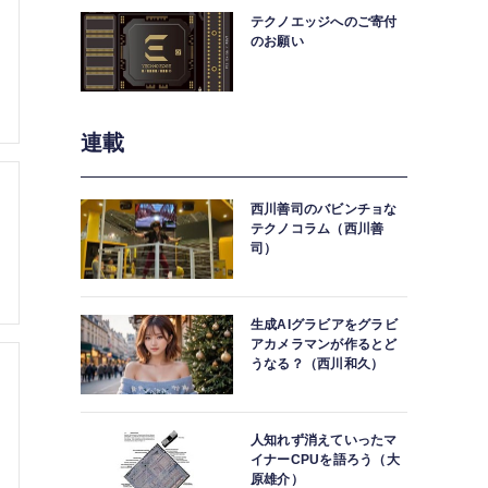
テクノエッジへのご寄付
のお願い
連載
西川善司のバビンチョな
テクノコラム（西川善
司）
生成AIグラビアをグラビ
アカメラマンが作るとど
うなる？（西川和久）
人知れず消えていったマ
イナーCPUを語ろう（大
原雄介）