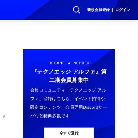
新規会員登録 ｜ ログイン
BECOME A MEMBER
『テクノエッジ アルファ』
第
二期会員募集中
会員コミュニティ「テクノエッジ アル
ファ」登録はこちら。イベント招待や
限定コンテンツ、会員専用Discordサー
バなど特典多数です
 8
今すぐ登録