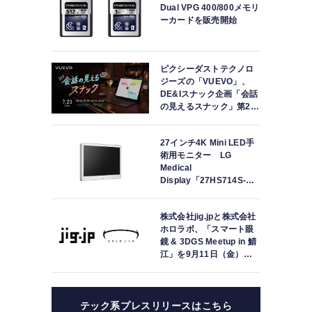
Dual VPG 400/800メモリ
4
ーカードを販売開始
ド
傷
ピクシーダストテクノロ
ジーズの「VUEVO」、
DE&Iスナック企画「会話
の見えるスナック」第2回
を開催。中途難聴の来店
者「数十年ぶりにスナッ
27インチ4K Mini LED手
クに戻れた」
術用モニター LG
Medical
Display「27HS714S-
W」の取り扱いを開始
株式会社jig.jpと株式会社
ホロラボ、「スマート眼
鏡 & 3DGS Meetup in 鯖
江」を9月11日（金）に
共同開催
テック系プレスリリースはこちら