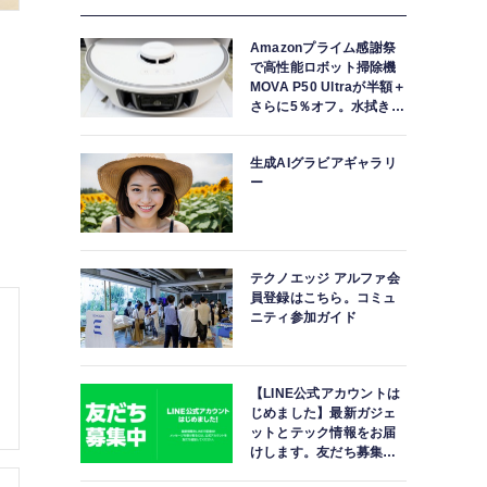
Amazonプライム感謝祭
で高性能ロボット掃除機
MOVA P50 Ultraが半額＋
さらに5％オフ。水拭きモ
ップ自動洗浄・乾燥まで
対応ハイエンドモデル
生成AIグラビアギャラリ
ー
テクノエッジ アルファ会
員登録はこちら。コミュ
ニティ参加ガイド
【LINE公式アカウントは
じめました】最新ガジェ
ットとテック情報をお届
けします。友だち募集
中。