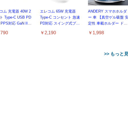
コム 充電器 40W 2
エレコム 65W 充電器
ANDERY スマホホルダ
 Type-C USB PD
Type-C コンセント 急速
ー 車 【真空ゲル吸盤 
PPS対応 GaN II採
PD対応 スイング式プラ
定性 車載ホルダー ドラ
折りたたみ式プラグ
グ採用 PSE技術基準適合
イバー推奨
790
￥2,190
￥1,998
イト EC-
ブラック EC-
0640WH
AC12465BK
>> もっと
F ブレンディ マイボ
日東紅茶 DAY&DAY ティ
azon.co.jp限定】
スティック すっきり
ーバッグ 100袋入り (× 2)
リプトン グリーンティ
ke(タグライク) アサヒ
ロラ＆ビタミンC 6
ピーチ ティーバッグ
しい水 天然水 ラベ
-Ban Meta スマート
gpsタグ 紛失防止タグ
コカ・コーラ
Apple Watch 45mm
【Amazon.co.jp限定】
￥1,028
【 水分補給応援 】【
14P,緑茶 (× 2)
スボトル 2L×9本
ス WAYFARER 調光
【iOS/Android両対応】
500mlPET×24本
44mm 一体型 バンド ケ
伊藤園 RROボックス 健
28
359
 】 (× 2)