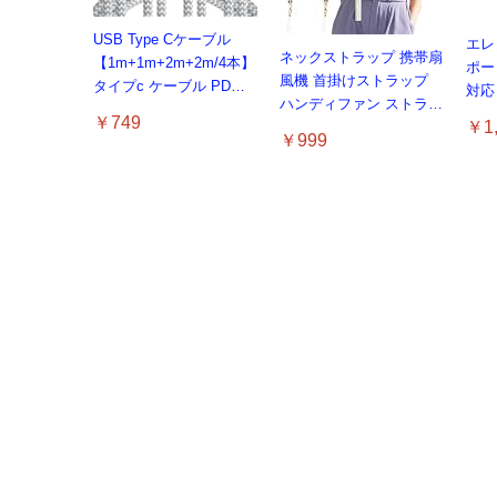
USB Type Cケーブル
エレ
ネックストラップ 携帯扇
【1m+1m+2m+2m/4本】
ポート
風機 首掛けストラップ
タイプc ケーブル PD対
対応 
ハンディファン ストラッ
応 60W急速充電】データ
用 
￥749
￥1,
プ 吊下げひも 首掛け 長
転送 断線防止 高耐久ナ
ホワ
￥999
さ調節可能 (ホワイト 螺
イロン iPhone 17/iPhone
AC1
旋状)
16 /iPhone 15 /
MacBook、iPad
Pro/Air、Galaxy、
Sony、Pixel Type C機種
対応
AG
【Am
トル
#li
アセ
おい
用 Garmin
コカ・コーラ 綾鷹
[機能性表示食品] サント
GARMIN(ガーミン) Venu
コカ・コーラ 爽健美茶
【 詰め替え用 】ネスカ
Ray
本 
ルレ
FORERUNNER 70 / 170
525mlPET×24本
リー烏龍茶 2L×9本
3 Black/Slate AMOLED
600mlPET×24本
フェ ゴールドブレンド
グラ
￥4
￥1,
水筒用