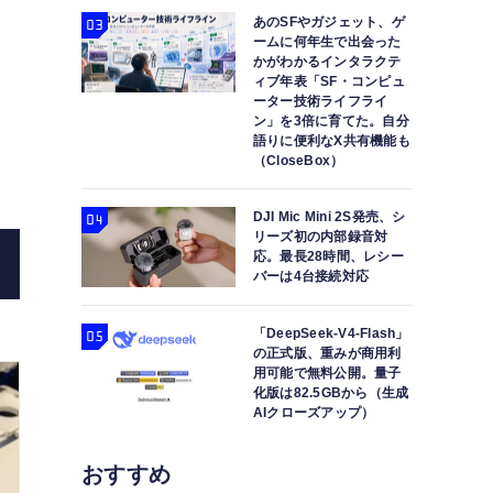
あのSFやガジェット、ゲ
ームに何年生で出会った
かがわかるインタラクテ
ィブ年表「SF・コンピュ
ーター技術ライフライ
ン」を3倍に育てた。自分
語りに便利なX共有機能も
暗所での撮影に便利な小型リングライト Ulanzi
（CloseBox）
DJI Mic Mini 2S発売、シ
リーズ初の内部録音対
応。最長28時間、レシー
バーは4台接続対応
「DeepSeek-V4-Flash」
の正式版、重みが商用利
用可能で無料公開。量子
化版は82.5GBから（生成
AIクローズアップ）
おすすめ