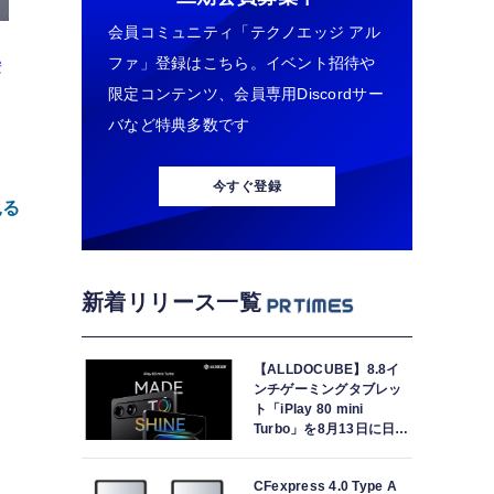
会員コミュニティ「テクノエッジ アル
ファ」登録はこちら。イベント招待や
安
限定コンテンツ、会員専用Discordサー
バなど特典多数です
今すぐ登録
見る
新着リリース一覧
【ALLDOCUBE】8.8イ
ンチゲーミングタブレッ
ト「iPlay 80 mini
ー
Turbo」を8月13日に日本
で世界最速発売
CFexpress 4.0 Type A