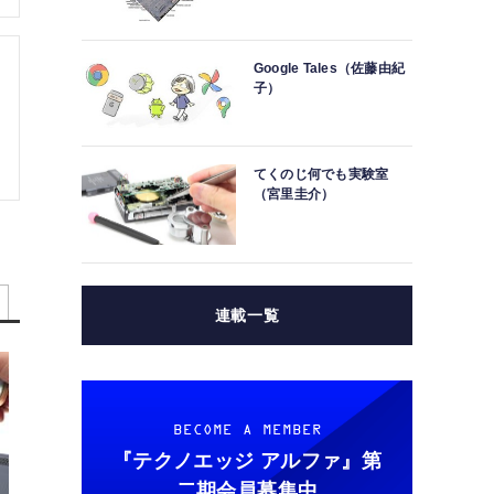
Google Tales（佐藤由紀
子）
てくのじ何でも実験室
（宮里圭介）
連載一覧
BECOME A MEMBER
『テクノエッジ アルファ』
第
二期会員募集中