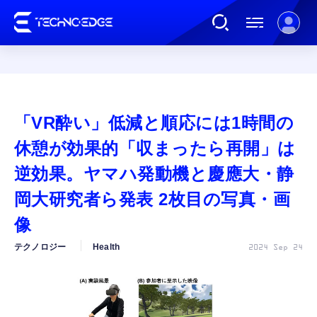
連載
「VR酔い」低減と順応には1時間の
AI
休憩が効果的「収まったら再開」は
逆効果。ヤマハ発動機と慶應大・静
ガジェット
岡大研究者ら発表 2枚目の写真・画
像
ゲーム
テクノロジー
Health
2024 Sep 24
カルチャー
公式ストア