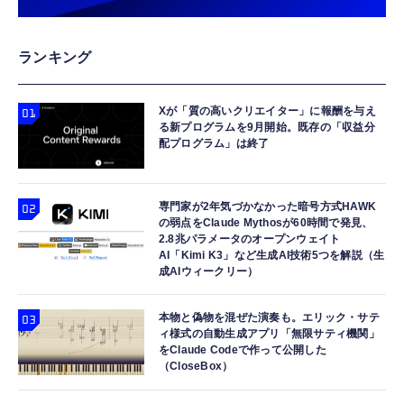
ランキング
Xが「質の高いクリエイター」に報酬を与え
る新プログラムを9月開始。既存の「収益分
配プログラム」は終了
専門家が2年気づかなかった暗号方式HAWK
の弱点をClaude Mythosが60時間で発見、
2.8兆パラメータのオープンウェイト
AI「Kimi K3」など生成AI技術5つを解説（生
成AIウィークリー）
本物と偽物を混ぜた演奏も。エリック・サテ
ィ様式の自動生成アプリ「無限サティ機関」
をClaude Codeで作って公開した
（CloseBox）