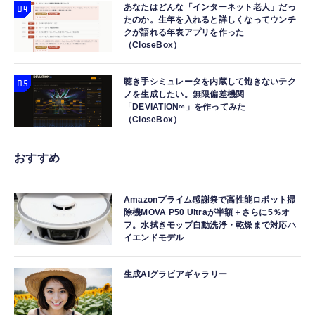
あなたはどんな「インターネット老人」だっ
たのか。生年を入れると詳しくなってウンチ
クが語れる年表アプリを作った
（CloseBox）
聴き手シミュレータを内蔵して飽きないテク
ノを生成したい。無限偏差機関
「DEVIATION∞」を作ってみた
（CloseBox）
おすすめ
Amazonプライム感謝祭で高性能ロボット掃
除機MOVA P50 Ultraが半額＋さらに5％オ
フ。水拭きモップ自動洗浄・乾燥まで対応ハ
イエンドモデル
生成AIグラビアギャラリー