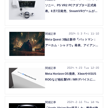
ソニー、PS VR2 PCアダプター正式発
表。8月7日発売、SteamVRゲームがプ
レイ可能に
2024.5.3 Fri 11:10
Meta Quest 3独占新作『バットマン：
アーカム・シャドウ』発表、アイアンマ
ンVRのCamouflaj開発
2024.4.23 Tue 12:20
Meta Horizon OS発表、XboxやASUS
ROGなど他社製VR / MRデバイスに
QuestのOSとストア開放
2024.2.15 Thu 18:46