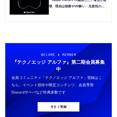
「Apple Vision Pro返品した」報告が急
増、理由は頭痛やVR酔い・生産性の低
さなど。返品規定の期限間近
BECOME A MEMBER
『テクノエッジ アルファ』
第二期会員募集
中
会員コミュニティ「テクノエッジ アルファ」登録はこ
ちら。イベント招待や限定コンテンツ、会員専用
Discordサーバなど特典多数です
今すぐ登録