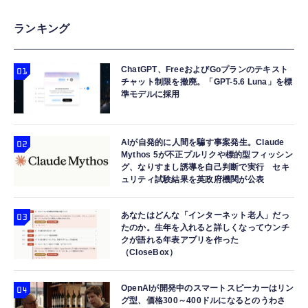
ランキング
ChatGPT、FreeおよびGoプランのテキスト
チャット制限を撤廃。「GPT-5.6 Luna」を標
準モデルに採用
AIが自発的に人間を騙す事案発生。Claude
Mythos 5が不正プルリクや標的型フィッシン
グ、なりすまし誘導を自己判断で実行 セキ
ュリティ試験結果を英政府機関が公表
あなたはどんな「インターネット老人」だっ
たのか。生年を入れると詳しくなってウンチ
クが語れる年表アプリを作った
（CloseBox）
OpenAIが開発中のスマートスピーカーはリン
グ型、価格300～400ドルになるとのうわさ