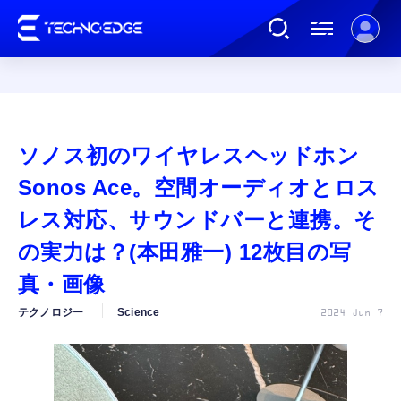
連載
ソノス初のワイヤレスヘッドホン
AI
Sonos Ace。空間オーディオとロス
レス対応、サウンドバーと連携。そ
ガジェット
の実力は？(本田雅一) 12枚目の写
真・画像
ゲーム
テクノロジー
Science
2024 Jun 7
カルチャー
公式ストア