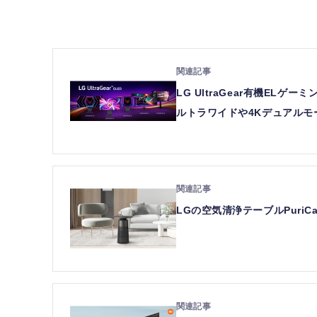
LG UltraGear有機EL
ルトラワイドや4Kデュアルモ
LGの空気清浄テーブルPuriC