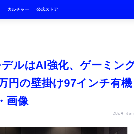
ム
カルチャー
公式ストア
年モデルはAI強化、ゲーミン
0万円の壁掛け97インチ有機
真・画像
2024 Jun