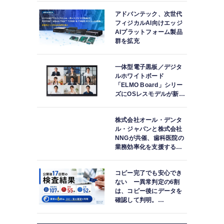
アドバンテック、次世代
フィジカルAI向けエッジ
AIプラットフォーム製品
群を拡充
一体型電子黒板／デジタ
ルホワイトボード
「ELMO Board」シリー
ズにOSレスモデルが新登
場
株式会社オール・デンタ
ル・ジャパンと株式会社
NNGが共催、歯科医院の
業務効率化を支援する院
内一括管理システム
「PLUM CONNECT」を
コピー完了でも安心でき
紹介
ない ー異常判定の6割
は、コピー後にデータを
確認して判明。
「DATA119 Media
Test」利用者が任意提供