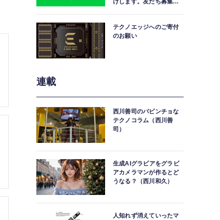
けします。友だち募集
中。
テクノエッジへのご寄付
のお願い
連載
西川善司のバビンチョな
テクノコラム（西川善
司）
生成AIグラビアをグラビ
アカメラマンが作るとど
うなる？（西川和久）
人知れず消えていったマ