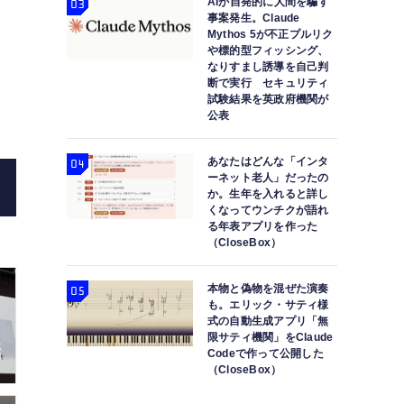
AIが自発的に人間を騙す
事案発生。Claude
ま
Mythos 5が不正プルリク
や標的型フィッシング、
なりすまし誘導を自己判
断で実行 セキュリティ
試験結果を英政府機関が
公表
あなたはどんな「インタ
ーネット老人」だったの
か。生年を入れると詳し
くなってウンチクが語れ
る年表アプリを作った
（CloseBox）
本物と偽物を混ぜた演奏
も。エリック・サティ様
式の自動生成アプリ「無
限サティ機関」をClaude
Codeで作って公開した
（CloseBox）