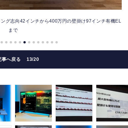
ーミング志向42インチから400万円の壁掛け97インチ有機EL
まで
記事へ戻る
13/20