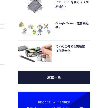
イナーCPUを語ろう（大
原雄介）
Google Tales（佐藤由紀
子）
てくのじ何でも実験室
（宮里圭介）
連載一覧
BECOME A MEMBER