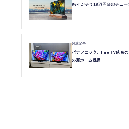
86インチで19万円台のチューナー
パナソニック、Fire TV統
の新ホーム採用