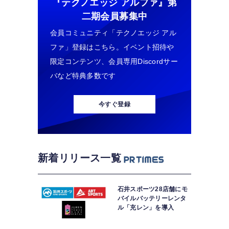
『テクノエッジ アルファ』
第
二期会員募集中
会員コミュニティ「テクノエッジ アル
ファ」登録はこちら。イベント招待や
限定コンテンツ、会員専用Discordサー
バなど特典多数です
今すぐ登録
新着リリース一覧
石井スポーツ28店舗にモ
バイルバッテリーレンタ
ル「充レン」を導入