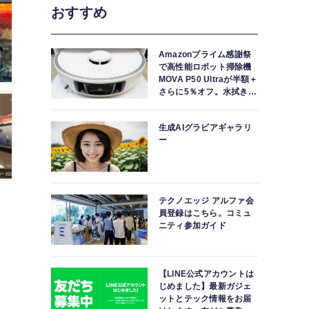
おすすめ
Amazonプライム感謝祭
で高性能ロボット掃除機
MOVA P50 Ultraが半額＋
さらに5％オフ。水拭きモ
ップ自動洗浄・乾燥まで
対応ハイエンドモデル
生成AIグラビアギャラリ
ー
テクノエッジ アルファ会
員登録はこちら。コミュ
ニティ参加ガイド
【LINE公式アカウントは
じめました】最新ガジェ
ットとテック情報をお届