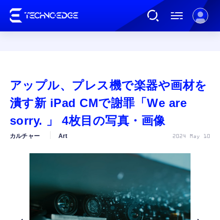
連載
アップル、プレス機で楽器や画材を
AI
潰す新 iPad CMで謝罪「We are
sorry. 」 4枚目の写真・画像
ガジェット
カルチャー
Art
2024 May 10
ゲーム
カルチャー
公式ストア