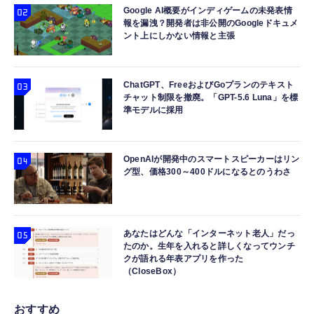
Google AI概要がインディゲームの未発表情
報を漏洩？開発者は非公開のGoogleドキュメ
ント上にしかない情報と主張
ChatGPT、FreeおよびGoプランのテキスト
チャット制限を撤廃。「GPT-5.6 Luna」を標
準モデルに採用
OpenAIが開発中のスマートスピーカーはリン
グ型、価格300～400ドルになるとのうわさ
あなたはどんな「インターネット老人」だっ
たのか。生年を入れると詳しくなってウンチ
クが語れる年表アプリを作った
（CloseBox）
おすすめ