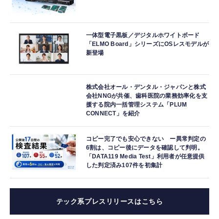
一体型電子黒板／デジタルホワイトボード
「ELMO Board」シリーズにOSレスモデルが
新登場
株式会社オール・デンタル・ジャパンと株式
会社NNGが共催、歯科医院の業務効率化を支
援する院内一括管理システム「PLUM
CONNECT」を紹介
コピー完了でも安心できない ー異常判定の
6割は、コピー後にデータを確認して判明。
「DATA119 Media Test」利用者が任意提供
した判定済み107件を初集計
テック系プレスリリースはこちら