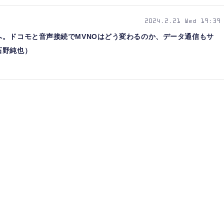
2024.2.21 Wed 19:39
へ。ドコモと音声接続でMVNOはどう変わるのか、データ通信もサ
石野純也）