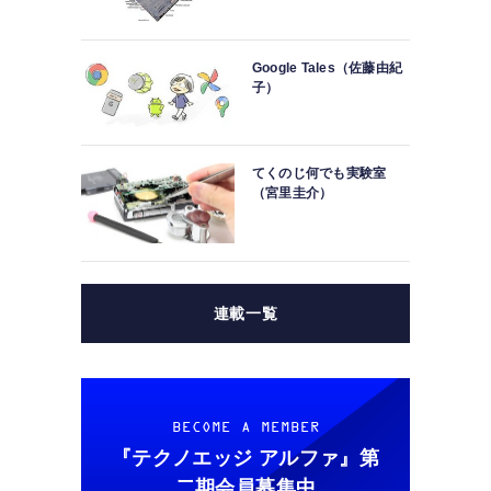
Google Tales（佐藤由紀
子）
てくのじ何でも実験室
（宮里圭介）
連載一覧
BECOME A MEMBER
『テクノエッジ アルファ』
第
二期会員募集中