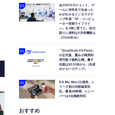
あのSFやガジェット、ゲ
ームに何年生で出会った
かがわかるインタラクテ
ィブ年表「SF・コンピュ
ーター技術ライフライ
ン」を3倍に育てた。自分
語りに便利なX共有機能も
「スイングバイIPO」で東証グロース上場のソラコム
（CloseBox）
は？次の一手はコネクテ
「DeepSeek-V4-Flash」
の正式版、重みが商用利
用可能で無料公開。量子
化版は82.5GBから（生成
AIクローズアップ）
DJI Mic Mini 2S発売、シ
リーズ初の内部録音対
応。最長28時間、レシー
バーは4台接続対応
おすすめ