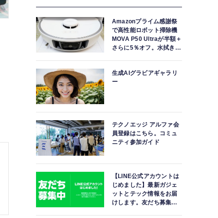
Amazonプライム感謝祭
で高性能ロボット掃除機
MOVA P50 Ultraが半額＋
さらに5％オフ。水拭きモ
ップ自動洗浄・乾燥まで
対応ハイエンドモデル
生成AIグラビアギャラリ
ー
テクノエッジ アルファ会
員登録はこちら。コミュ
ニティ参加ガイド
【LINE公式アカウントは
じめました】最新ガジェ
ットとテック情報をお届
けします。友だち募集
中。