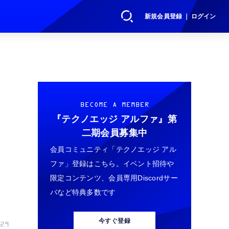
新規会員登録 ｜ ログイン
BECOME A MEMBER
『テクノエッジ アルファ』
第
二期会員募集中
会員コミュニティ「テクノエッジ アル
ファ」登録はこちら。イベント招待や
限定コンテンツ、会員専用Discordサー
バなど特典多数です
今すぐ登録
29