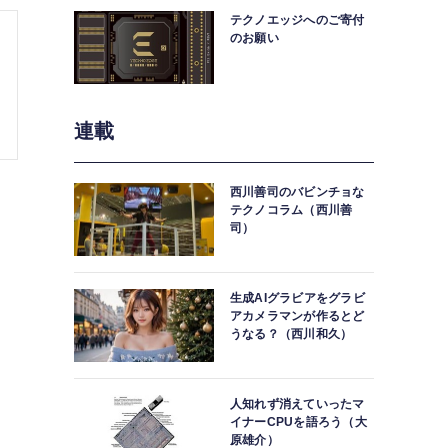
テクノエッジへのご寄付
のお願い
連載
西川善司のバビンチョな
テクノコラム（西川善
司）
生成AIグラビアをグラビ
アカメラマンが作るとど
うなる？（西川和久）
人知れず消えていったマ
イナーCPUを語ろう（大
原雄介）