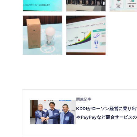
KDDIがローソン経営に乗り
やPayPayなど競合サービ