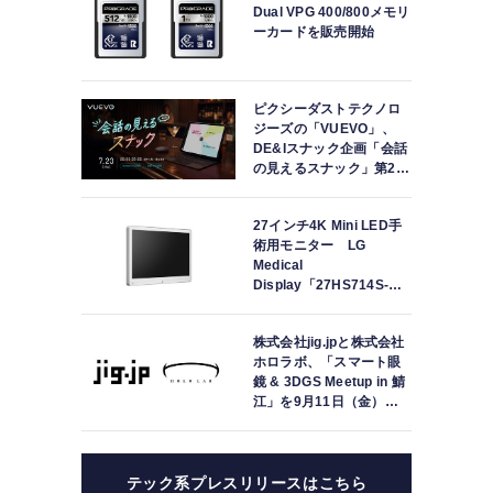
Dual VPG 400/800メモリ
ーカードを販売開始
ピクシーダストテクノロ
ジーズの「VUEVO」、
DE&Iスナック企画「会話
の見えるスナック」第2回
を開催。中途難聴の来店
者「数十年ぶりにスナッ
27インチ4K Mini LED手
クに戻れた」
術用モニター LG
Medical
Display「27HS714S-
W」の取り扱いを開始
株式会社jig.jpと株式会社
ホロラボ、「スマート眼
鏡 & 3DGS Meetup in 鯖
江」を9月11日（金）に
共同開催
テック系プレスリリースはこちら