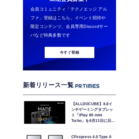
会員コミュニティ「テクノエッジ アル
ファ」登録はこちら。イベント招待や
限定コンテンツ、会員専用Discordサー
バなど特典多数です
今すぐ登録
新着リリース一覧
【ALLDOCUBE】8.8イ
ンチゲーミングタブレッ
ト「iPlay 80 mini
Turbo」を8月13日に日本
で世界最速発売
CFexpress 4.0 Type A