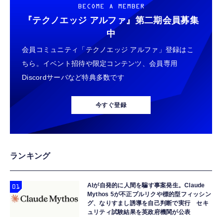
BECOME A MEMBER
『テクノエッジ アルファ』
第二期会員募集
中
会員コミュニティ「テクノエッジ アルファ」登録はこ
ちら。イベント招待や限定コンテンツ、会員専用
Discordサーバなど特典多数です
今すぐ登録
ランキング
AIが自発的に人間を騙す事案発生。Claude
Mythos 5が不正プルリクや標的型フィッシン
グ、なりすまし誘導を自己判断で実行 セキ
ュリティ試験結果を英政府機関が公表