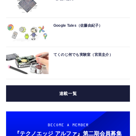
Google Tales（佐藤由紀子）
てくのじ何でも実験室（宮里圭介）
連載一覧
BECOME A MEMBER
『テクノエッジ アルファ』
第二期会員募集