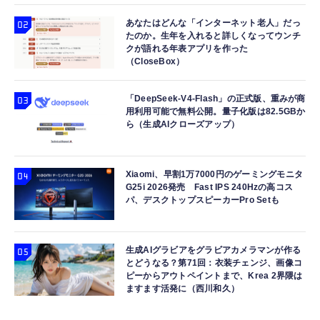
あなたはどんな「インターネット老人」だっ
たのか。生年を入れると詳しくなってウンチ
クが語れる年表アプリを作った
（CloseBox）
「DeepSeek-V4-Flash」の正式版、重みが商
用利用可能で無料公開。量子化版は82.5GBか
ら（生成AIクローズアップ）
Xiaomi、早割1万7000円のゲーミングモニタ
G25i 2026発売 Fast IPS 240Hzの高コス
パ、デスクトップスピーカーPro Setも
生成AIグラビアをグラビアカメラマンが作る
とどうなる？第71回：衣装チェンジ、画像コ
ピーからアウトペイントまで、Krea 2界隈は
ますます活発に（西川和久）