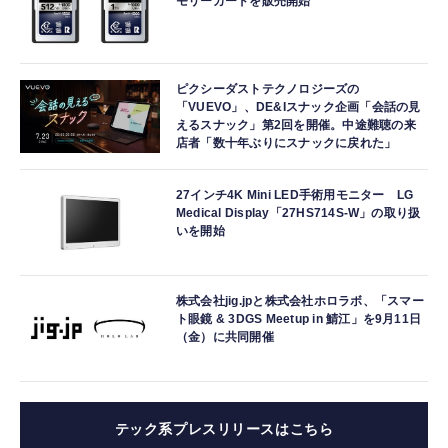
モリーカードを販売開始
ピクシーダストテクノロジーズの
「VUEVO」、DE&Iスナック企画「会話の見
えるスナック」第2回を開催。中途難聴の来
店者「数十年ぶりにスナックに戻れた」
27インチ4K Mini LED手術用モニター LG
Medical Display「27HS714S-W」の取り扱
いを開始
株式会社jig.jpと株式会社ホロラボ、「スマー
ト眼鏡 & 3DGS Meetup in 鯖江」を9月11日
（金）に共同開催
テック系プレスリリースはこちら