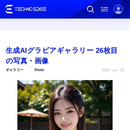
連載
生成AIグラビアギャラリー 26枚目
AI
の写真・画像
ギャラリー
Photo
2024 Jan 31
ガジェット
ゲーム
カルチャー
公式ストア