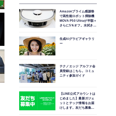
Amazonプライム感謝祭
で高性能ロボット掃除機
MOVA P50 Ultraが半額＋
さらに5％オフ。水拭きモ
ップ自動洗浄・乾燥まで
対応ハイエンドモデル
生成AIグラビアギャラリ
ー
テクノエッジ アルファ会
員登録はこちら。コミュ
ニティ参加ガイド
【LINE公式アカウントは
じめました】最新ガジェ
ットとテック情報をお届
けします。友だち募集
中。