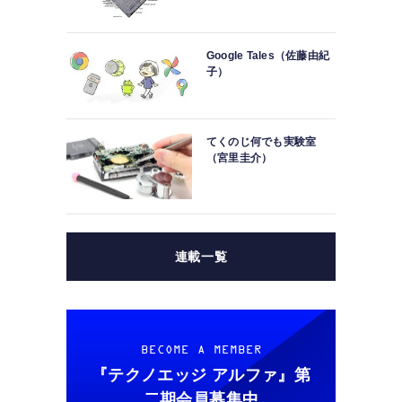
Google Tales（佐藤由紀
子）
てくのじ何でも実験室
（宮里圭介）
連載一覧
BECOME A MEMBER
『テクノエッジ アルファ』
第
二期会員募集中