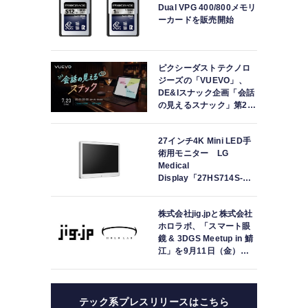
Dual VPG 400/800メモリ
ーカードを販売開始
ピクシーダストテクノロ
ジーズの「VUEVO」、
DE&Iスナック企画「会話
の見えるスナック」第2回
を開催。中途難聴の来店
者「数十年ぶりにスナッ
27インチ4K Mini LED手
クに戻れた」
術用モニター LG
Medical
Display「27HS714S-
W」の取り扱いを開始
株式会社jig.jpと株式会社
ホロラボ、「スマート眼
鏡 & 3DGS Meetup in 鯖
江」を9月11日（金）に
共同開催
テック系プレスリリースはこちら