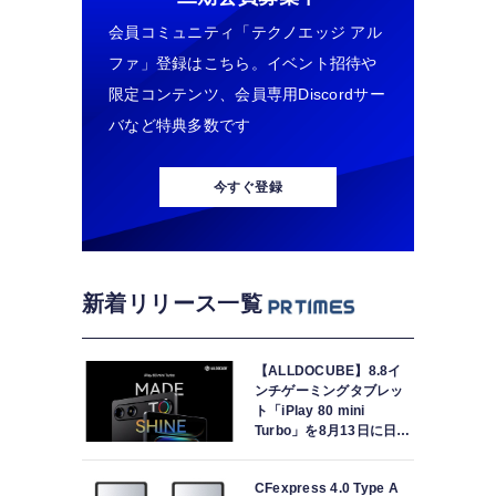
会員コミュニティ「テクノエッジ アル
ファ」登録はこちら。イベント招待や
限定コンテンツ、会員専用Discordサー
バなど特典多数です
今すぐ登録
新着リリース一覧
【ALLDOCUBE】8.8イ
ンチゲーミングタブレッ
ト「iPlay 80 mini
Turbo」を8月13日に日本
で世界最速発売
CFexpress 4.0 Type A