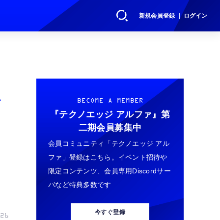
新規会員登録 ｜ ログイン
ビ
BECOME A MEMBER
『テクノエッジ アルファ』
第
二期会員募集中
会員コミュニティ「テクノエッジ アル
ファ」登録はこちら。イベント招待や
限定コンテンツ、会員専用Discordサー
バなど特典多数です
今すぐ登録
26