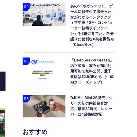
あのSFやガジェット、ゲ
ームに何年生で出会った
かがわかるインタラクテ
ィブ年表「SF・コンピュ
ーター技術ライフライ
ン」を3倍に育てた。自分
語りに便利なX共有機能も
（CloseBox）
PCエンジン全対応互換機「Analogue Duo」レ
「DeepSeek-V4-Flash」
そのままが大画面で
の正式版、重みが商用利
用可能で無料公開。量子
化版は82.5GBから（生成
AIクローズアップ）
DJI Mic Mini 2S発売、シ
リーズ初の内部録音対
応。最長28時間、レシー
バーは4台接続対応
おすすめ