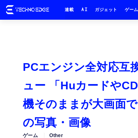
連載
AI
ガジェット
ゲー
PCエンジン全対応互換機
ュー 「HuカードやC
機そのままが大画面で
の写真・画像
ゲーム
Other