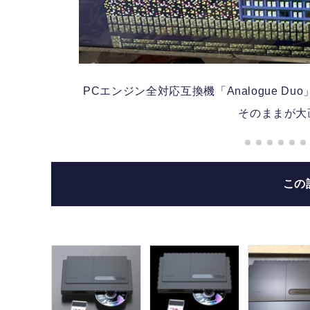
、実機
PCエンジン全対応互換機「Analogue D
そのままが大
この