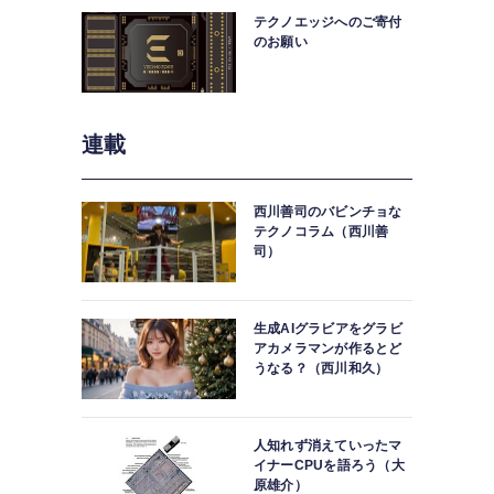
テクノエッジへのご寄付
のお願い
連載
西川善司のバビンチョな
テクノコラム（西川善
司）
生成AIグラビアをグラビ
アカメラマンが作るとど
うなる？（西川和久）
人知れず消えていったマ
イナーCPUを語ろう（大
原雄介）