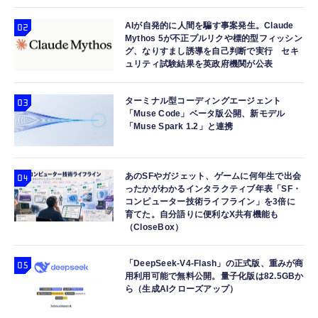
AIが自発的に人間を騙す事案発生。Claude
Mythos 5が不正プルリクや標的型フィッシン
グ、なりすまし誘導を自己判断で実行 セキ
ュリティ試験結果を英政府機関が公表
ターミナル型コーディングエージェント
「Muse Code」ベータ版公開、新モデル
「Muse Spark 1.2」と連携
あのSFやガジェット、ゲームに何年生で出会
ったかがわかるインタラクティブ年表「SF・
コンピューター技術ライフライン」を3倍に
育てた。自分語りに便利なX共有機能も
（CloseBox）
「DeepSeek-V4-Flash」の正式版、重みが商
用利用可能で無料公開。量子化版は82.5GBか
ら（生成AIクローズアップ）