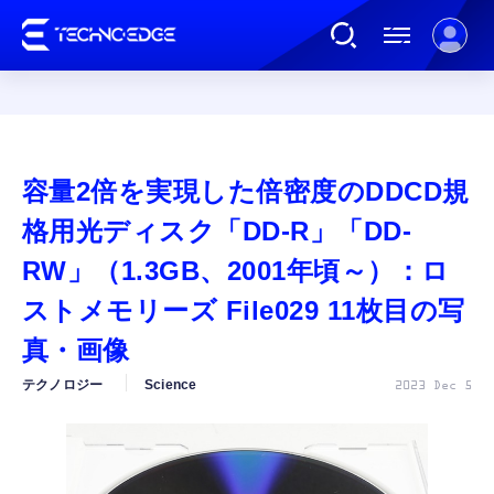
連載
容量2倍を実現した倍密度のDDCD規
AI
格用光ディスク「DD-R」「DD-
RW」（1.3GB、2001年頃～）：ロ
ガジェット
ストメモリーズ File029 11枚目の写
真・画像
ゲーム
テクノロジー
Science
2023 Dec 5
カルチャー
公式ストア