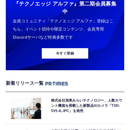
『テクノエッジ アルファ』
第二期会員募集
中
会員コミュニティ「テクノエッジ アルファ」登録はこ
ちら。イベント招待や限定コンテンツ、会員専用
Discordサーバなど特典多数です
今すぐ登録
新着リリース一覧
株式会社旭東みらいテクノロジー、人数カウ
ント機能を搭載した新製品AIカメラ「TSD-
5V5-IL-IPC」を発売