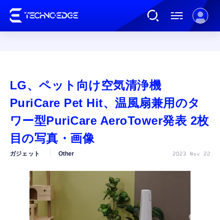
連載
LG、ペット向け空気清浄機
AI
PuriCare Pet Hit、温風扇兼用のタ
ワー型PuriCare AeroTower発表 2枚
ガジェット
目の写真・画像
ガジェット
Other
2023 Nov 22
ゲーム
カルチャー
公式ストア