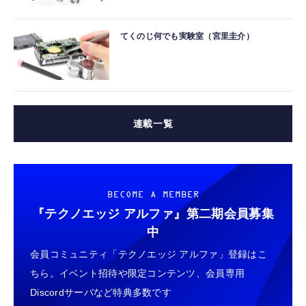
てくのじ何でも実験室（宮里圭介）
連載一覧
BECOME A MEMBER
『テクノエッジ アルファ』
第二期会員募集
中
会員コミュニティ「テクノエッジ アルファ」登録はこ
ちら。イベント招待や限定コンテンツ、会員専用
Discordサーバなど特典多数です