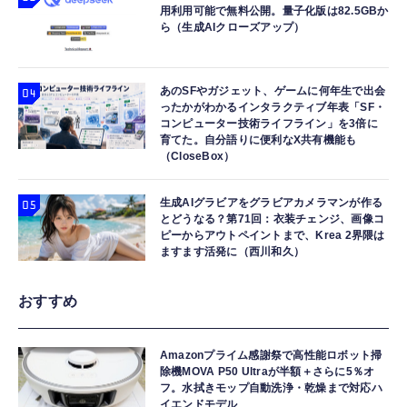
用利用可能で無料公開。量子化版は82.5GBか
ら（生成AIクローズアップ）
あのSFやガジェット、ゲームに何年生で出会
ったかがわかるインタラクティブ年表「SF・
コンピューター技術ライフライン」を3倍に
育てた。自分語りに便利なX共有機能も
（CloseBox）
生成AIグラビアをグラビアカメラマンが作る
とどうなる？第71回：衣装チェンジ、画像コ
ピーからアウトペイントまで、Krea 2界隈は
ますます活発に（西川和久）
おすすめ
Amazonプライム感謝祭で高性能ロボット掃
除機MOVA P50 Ultraが半額＋さらに5％オ
フ。水拭きモップ自動洗浄・乾燥まで対応ハ
イエンドモデル