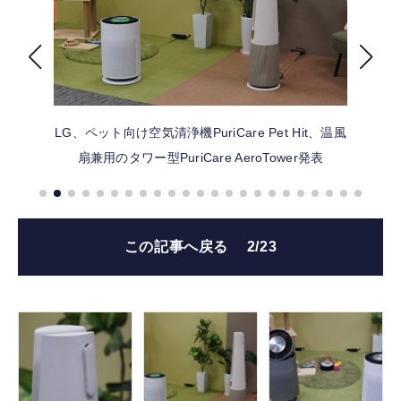
FOLLOW US
LG、ペット向け空気清浄機PuriCare Pet Hit、温風
扇兼用のタワー型PuriCare AeroTower発表
この記事へ戻る
2/23