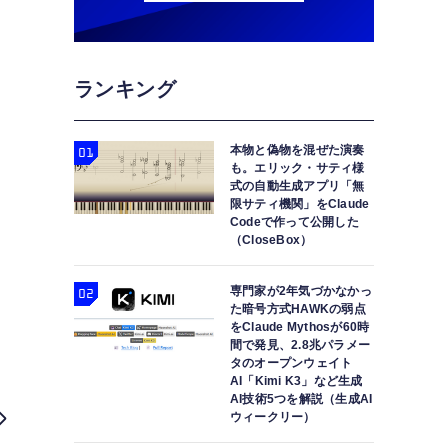
ランキング
本物と偽物を混ぜた演奏
も。エリック・サティ様
式の自動生成アプリ「無
限サティ機関」をClaude
Codeで作って公開した
（CloseBox）
専門家が2年気づかなかっ
た暗号方式HAWKの弱点
をClaude Mythosが60時
間で発見、2.8兆パラメー
タのオープンウェイト
AI「Kimi K3」など生成
AI技術5つを解説（生成AI
ウィークリー）
Insta360 Ace Pro発表。ライカ共同開発1/1