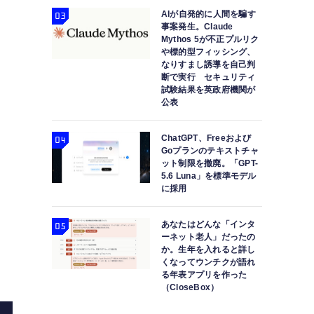
メ
AIが自発的に人間を騙す
事案発生。Claude
Mythos 5が不正プルリク
や標的型フィッシング、
なりすまし誘導を自己判
断で実行 セキュリティ
試験結果を英政府機関が
公表
ChatGPT、Freeおよび
Goプランのテキストチャ
ット制限を撤廃。「GPT-
5.6 Luna」を標準モデル
に採用
あなたはどんな「インタ
ーネット老人」だったの
か。生年を入れると詳し
くなってウンチクが語れ
る年表アプリを作った
（CloseBox）