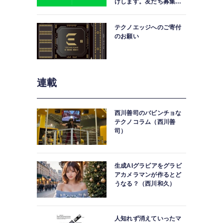
けします。友だち募集
中。
テクノエッジへのご寄付
のお願い
連載
西川善司のバビンチョな
テクノコラム（西川善
司）
生成AIグラビアをグラビ
アカメラマンが作るとど
うなる？（西川和久）
人知れず消えていったマ