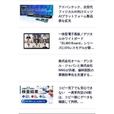
アドバンテック、次世代
フィジカルAI向けエッジ
AIプラットフォーム製品
群を拡充
一体型電子黒板／デジタ
ルホワイトボード
「ELMO Board」シリー
ズにOSレスモデルが新登
場
株式会社オール・デンタ
ル・ジャパンと株式会社
NNGが共催、歯科医院の
業務効率化を支援する院
内一括管理システム
「PLUM CONNECT」を
コピー完了でも安心でき
紹介
ない ー異常判定の6割
は、コピー後にデータを
確認して判明。
「DATA119 Media
Test」利用者が任意提供