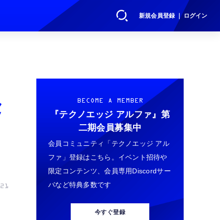
新規会員登録 ｜ ログイン
セ
BECOME A MEMBER
『テクノエッジ アルファ』
第
二期会員募集中
会員コミュニティ「テクノエッジ アル
ファ」登録はこちら。イベント招待や
限定コンテンツ、会員専用Discordサー
バなど特典多数です
21
今すぐ登録