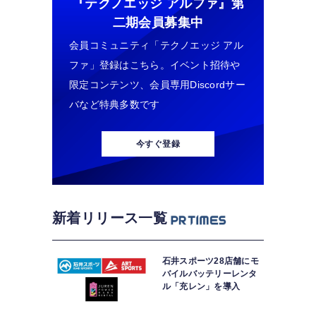
『テクノエッジ アルファ』
第
二期会員募集中
会員コミュニティ「テクノエッジ アル
ファ」登録はこちら。イベント招待や
限定コンテンツ、会員専用Discordサー
バなど特典多数です
今すぐ登録
新着リリース一覧
石井スポーツ28店舗にモ
バイルバッテリーレンタ
ル「充レン」を導入