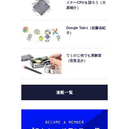
イナーCPUを語ろう（大
原雄介）
Google Tales（佐藤由紀
子）
てくのじ何でも実験室
（宮里圭介）
連載一覧
BECOME A MEMBER