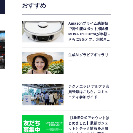
おすすめ
Amazonプライム感謝祭
で高性能ロボット掃除機
MOVA P50 Ultraが半額＋
さらに5％オフ。水拭きモ
ップ自動洗浄・乾燥まで
対応ハイエンドモデル
生成AIグラビアギャラリ
ー
テクノエッジ アルファ会
員登録はこちら。コミュ
ニティ参加ガイド
【LINE公式アカウントは
じめました】最新ガジェ
ットとテック情報をお届