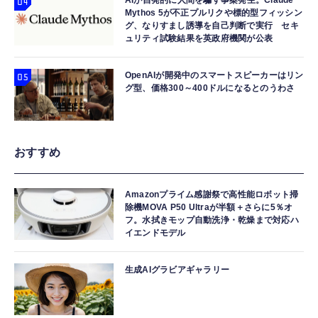
AIが自発的に人間を騙す事案発生。Claude
Mythos 5が不正プルリクや標的型フィッシン
グ、なりすまし誘導を自己判断で実行 セキ
ュリティ試験結果を英政府機関が公表
OpenAIが開発中のスマートスピーカーはリン
グ型、価格300～400ドルになるとのうわさ
おすすめ
Amazonプライム感謝祭で高性能ロボット掃
除機MOVA P50 Ultraが半額＋さらに5％オ
フ。水拭きモップ自動洗浄・乾燥まで対応ハ
イエンドモデル
生成AIグラビアギャラリー