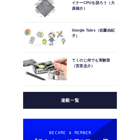
イナーCPUを語ろう（大
原雄介）
Google Tales（佐藤由紀
子）
てくのじ何でも実験室
（宮里圭介）
連載一覧
BECOME A MEMBER