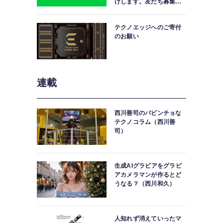
けします。友だち募集
中。
テクノエッジへのご寄付
のお願い
連載
西川善司のバビンチョな
テクノコラム（西川善
司）
生成AIグラビアをグラビ
アカメラマンが作るとど
うなる？（西川和久）
人知れず消えていったマ