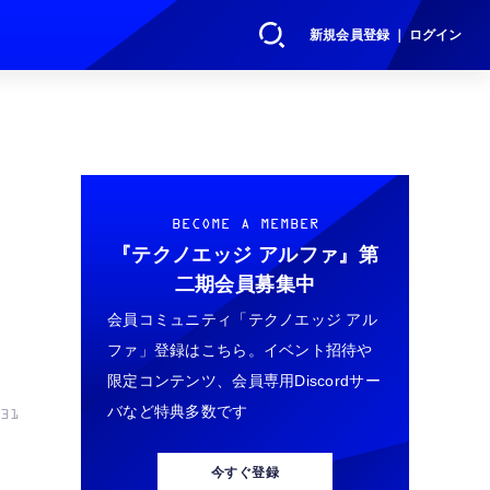
新規会員登録 ｜ ログイン
BECOME A MEMBER
『テクノエッジ アルファ』
第
二期会員募集中
会員コミュニティ「テクノエッジ アル
ファ」登録はこちら。イベント招待や
限定コンテンツ、会員専用Discordサー
バなど特典多数です
31
今すぐ登録