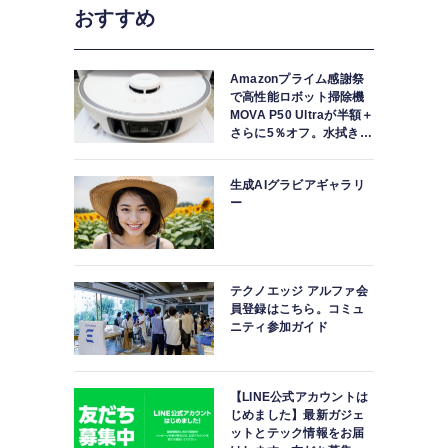
おすすめ
Amazonプライム感謝祭
で高性能ロボット掃除機
MOVA P50 Ultraが半額＋
さらに5％オフ。水拭きモ
ップ自動洗浄・乾燥まで
対応ハイエンドモデル
生成AIグラビアギャラリ
ー
テクノエッジ アルファ会
員登録はこちら。コミュ
ニティ参加ガイド
【LINE公式アカウントは
じめました】最新ガジェ
ットとテック情報をお届