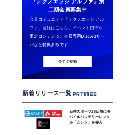
『テクノエッジ アルファ』
第
二期会員募集中
会員コミュニティ「テクノエッジ アル
ファ」登録はこちら。イベント招待や
限定コンテンツ、会員専用Discordサー
バなど特典多数です
今すぐ登録
新着リリース一覧
石井スポーツ28店舗にモ
バイルバッテリーレンタ
ル「充レン」を導入