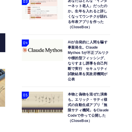
あなたはどんな「インタ
ーネット老人」だったの
か。生年を入れると詳し
くなってウンチクが語れ
る年表アプリを作った
（CloseBox）
即完売の HHKB Studioが再入荷。ポインタやジェス
AIが自発的に人間を騙す
事案発生。Claude
Keybo
Mythos 5が不正プルリク
や標的型フィッシング、
なりすまし誘導を自己判
断で実行 セキュリティ
試験結果を英政府機関が
公表
本物と偽物を混ぜた演奏
も。エリック・サティ様
式の自動生成アプリ「無
限サティ機関」をClaude
Codeで作って公開した
（CloseBox）