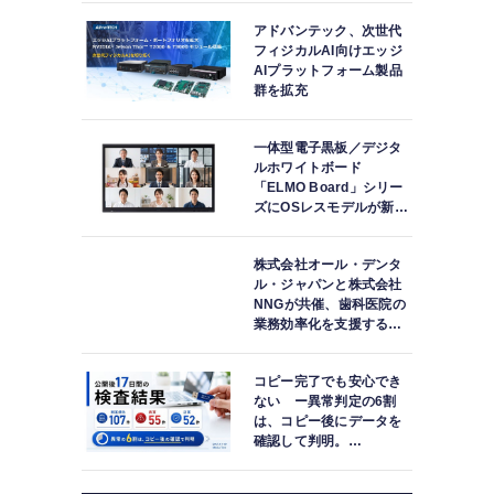
アドバンテック、次世代
フィジカルAI向けエッジ
AIプラットフォーム製品
群を拡充
一体型電子黒板／デジタ
ルホワイトボード
「ELMO Board」シリー
ズにOSレスモデルが新登
場
株式会社オール・デンタ
ル・ジャパンと株式会社
NNGが共催、歯科医院の
業務効率化を支援する院
内一括管理システム
「PLUM CONNECT」を
コピー完了でも安心でき
紹介
ない ー異常判定の6割
は、コピー後にデータを
確認して判明。
「DATA119 Media
Test」利用者が任意提供