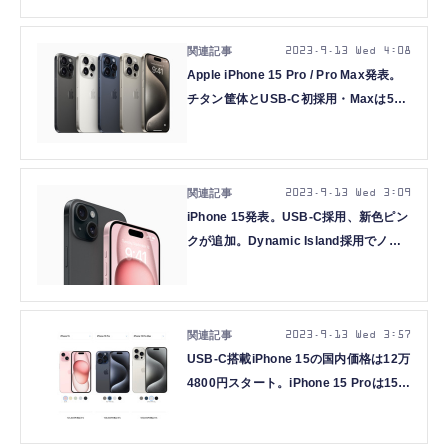
2023.9.13 Wed 4:08
Apple iPhone 15 Pro / Pro Max発表。
チタン筐体とUSB-C初採用・Maxは5倍
望遠・A17 Proで性能向上
2023.9.13 Wed 3:09
iPhone 15発表。USB-C採用、新色ピン
クが追加。Dynamic Island採用でノッ
チ消滅
2023.9.13 Wed 3:57
USB-C搭載iPhone 15の国内価格は12万
4800円スタート。iPhone 15 Proは15万
9800円から、価格マックスの15 Pro
Max 1TBは24万9800円