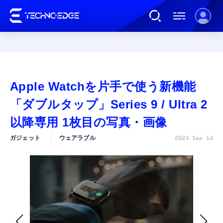
連載
Apple Watchを片手で使う新機能
AI
「ダブルタップ」Series 9 / Ultra 2
以降専用 1枚目の写真・画像
ガジェット
ガジェット
ウェアラブル
2023 Sep 13
ゲーム
カルチャー
公式ストア