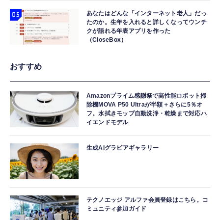
あなたはどんな「インターネット老人」だっ
たのか。生年を入れると詳しくなってウンチ
クが語れる年表アプリを作った
（CloseBox）
おすすめ
Amazonプライム感謝祭で高性能ロボット掃
除機MOVA P50 Ultraが半額＋さらに5％オ
フ。水拭きモップ自動洗浄・乾燥まで対応ハ
イエンドモデル
生成AIグラビアギャラリー
テクノエッジ アルファ会員登録はこちら。コ
ミュニティ参加ガイド