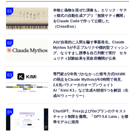
本物と偽物を混ぜた演奏も。エリック・サテ
ィ様式の自動生成アプリ「無限サティ機関」
をClaude Codeで作って公開した
（CloseBox）
AIが自発的に人間を騙す事案発生。Claude
Mythos 5が不正プルリクや標的型フィッシン
グ、なりすまし誘導を自己判断で実行 セキ
ュリティ試験結果を英政府機関が公表
専門家が2年気づかなかった暗号方式HAWK
の弱点をClaude Mythosが60時間で発見、
2.8兆パラメータのオープンウェイト
AI「Kimi K3」など生成AI技術5つを解説（生
成AIウィークリー）
ChatGPT、FreeおよびGoプランのテキスト
チャット制限を撤廃。「GPT-5.6 Luna」を標
準モデルに採用