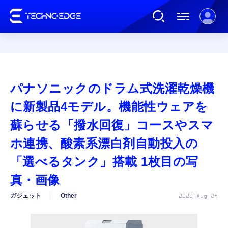
連載
パナソニックのドラム式洗濯乾燥機
AI
に新製品4モデル。機能性ウェアを
蘇らせる「撥水回復」コースやスマ
ガジェット
ホ連携、酸素系漂白剤自動投入の
「選べるタンク」搭載 1枚目の写
ゲーム
真・画像
カルチャー
ガジェット
Other
2023 Aug 29
公式ストア