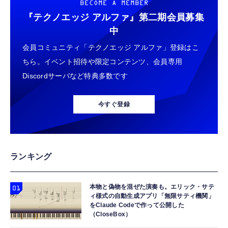
BECOME A MEMBER
『テクノエッジ アルファ』
第二期会員募集
中
会員コミュニティ「テクノエッジ アルファ」登録はこ
ちら。イベント招待や限定コンテンツ、会員専用
Discordサーバなど特典多数です
今すぐ登録
ランキング
本物と偽物を混ぜた演奏も。エリック・サテ
ィ様式の自動生成アプリ「無限サティ機関」
をClaude Codeで作って公開した
（CloseBox）