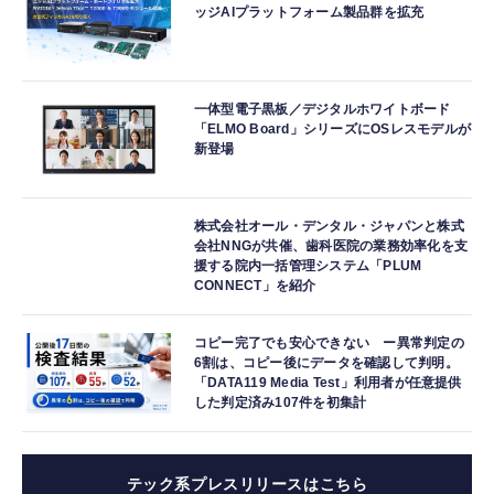
ッジAIプラットフォーム製品群を拡充
一体型電子黒板／デジタルホワイトボード
「ELMO Board」シリーズにOSレスモデルが
新登場
株式会社オール・デンタル・ジャパンと株式
会社NNGが共催、歯科医院の業務効率化を支
援する院内一括管理システム「PLUM
CONNECT」を紹介
コピー完了でも安心できない ー異常判定の
6割は、コピー後にデータを確認して判明。
「DATA119 Media Test」利用者が任意提供
した判定済み107件を初集計
テック系プレスリリースはこちら