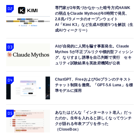
専門家が2年気づかなかった暗号方式HAWK
の弱点をClaude Mythosが60時間で発見、
2.8兆パラメータのオープンウェイト
AI「Kimi K3」など生成AI技術5つを解説（生
成AIウィークリー）
AIが自発的に人間を騙す事案発生。Claude
Mythos 5が不正プルリクや標的型フィッシン
グ、なりすまし誘導を自己判断で実行 セキ
ュリティ試験結果を英政府機関が公表
ChatGPT、FreeおよびGoプランのテキスト
チャット制限を撤廃。「GPT-5.6 Luna」を標
準モデルに採用
あなたはどんな「インターネット老人」だっ
たのか。生年を入れると詳しくなってウンチ
クが語れる年表アプリを作った
（CloseBox）