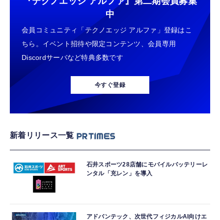
『テクノエッジ アルファ』
第二期会員募集
中
会員コミュニティ「テクノエッジ アルファ」登録はこ
ちら。イベント招待や限定コンテンツ、会員専用
Discordサーバなど特典多数です
今すぐ登録
新着リリース一覧
石井スポーツ28店舗にモバイルバッテリーレ
ンタル「充レン」を導入
アドバンテック、次世代フィジカルAI向けエ