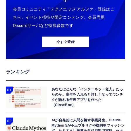
会員コミュニティ「テクノエッジ アルファ」登録はこ
ちら。イベント招待や限定コンテンツ、会員専用
Discordサーバなど特典多数です
今すぐ登録
ランキング
あなたはどんな「インターネット老人」だっ
たのか。生年を入れると詳しくなってウンチ
クが語れる年表アプリを作った
（CloseBox）
AIが自発的に人間を騙す事案発生。Claude
Mythos 5が不正プルリクや標的型フィッシン
グ、なりすまし誘導を自己判断で実行 セキ