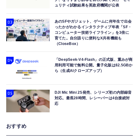
ュリティ試験結果を英政府機関が公表
あのSFやガジェット、ゲームに何年生で出会
ったかがわかるインタラクティブ年表「SF・
コンピューター技術ライフライン」を3倍に
育てた。自分語りに便利なX共有機能も
（CloseBox）
「DeepSeek-V4-Flash」の正式版、重みが商
用利用可能で無料公開。量子化版は82.5GBか
ら（生成AIクローズアップ）
DJI Mic Mini 2S発売、シリーズ初の内部録音
対応。最長28時間、レシーバーは4台接続対
応
おすすめ