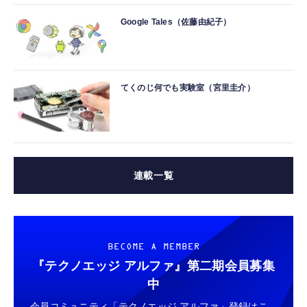
Google Tales（佐藤由紀子）
てくのじ何でも実験室（宮里圭介）
連載一覧
BECOME A MEMBER
『テクノエッジ アルファ』
第二期会員募集
中
会員コミュニティ「テクノエッジ アルファ」登録はこ