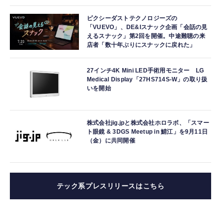
ピクシーダストテクノロジーズの
「VUEVO」、DE&Iスナック企画「会話の見
えるスナック」第2回を開催。中途難聴の来
店者「数十年ぶりにスナックに戻れた」
27インチ4K Mini LED手術用モニター LG
Medical Display「27HS714S-W」の取り扱
いを開始
株式会社jig.jpと株式会社ホロラボ、「スマー
ト眼鏡 & 3DGS Meetup in 鯖江」を9月11日
（金）に共同開催
テック系プレスリリースはこちら