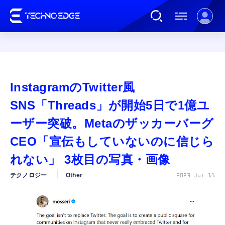
連載
InstagramのTwitter風
AI
SNS「Threads」が開始5日で1億ユ
ーザー突破。Metaのザッカーバーグ
ガジェット
CEO「宣伝もしていないのに信じら
れない」 3枚目の写真・画像
ゲーム
テクノロジー
Other
2023 Jul 11
カルチャー
公式ストア