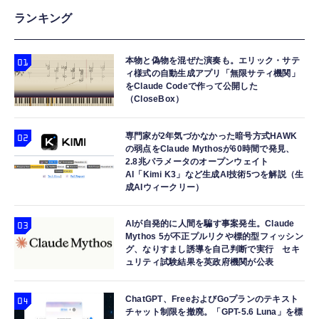
ランキング
本物と偽物を混ぜた演奏も。エリック・サテ
ィ様式の自動生成アプリ「無限サティ機関」
をClaude Codeで作って公開した
（CloseBox）
専門家が2年気づかなかった暗号方式HAWK
の弱点をClaude Mythosが60時間で発見、
2.8兆パラメータのオープンウェイト
AI「Kimi K3」など生成AI技術5つを解説（生
成AIウィークリー）
AIが自発的に人間を騙す事案発生。Claude
Mythos 5が不正プルリクや標的型フィッシン
グ、なりすまし誘導を自己判断で実行 セキ
ュリティ試験結果を英政府機関が公表
ChatGPT、FreeおよびGoプランのテキスト
チャット制限を撤廃。「GPT-5.6 Luna」を標